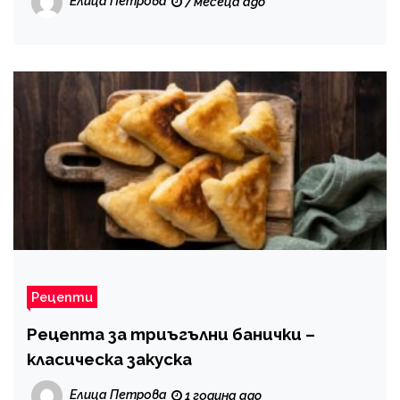
Елица Петрова
7 месеца ago
Рецепти
Рецепта за триъгълни банички –
класическа закуска
Елица Петрова
1 година ago