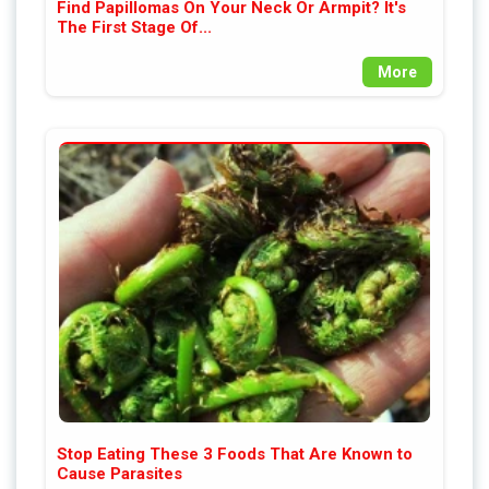
Find Papillomas On Your Neck Or Armpit? It's
The First Stage Of...
More
Stop Eating These 3 Foods That Are Known to
Cause Parasites