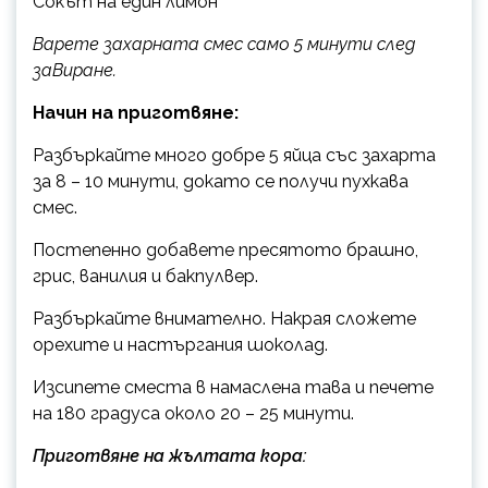
Сокът на един лимон
Варете захарната смес само 5 минути след
заВиране.
Начин на приготвяне:
Разбъркайте много добре 5 яйца със захарта
за 8 – 10 минути, докато се получи пухкава
смес.
Постепенно добавете пресятото брашно,
грис, ванилия и бакпулвер.
Разбъркайте внимателно. Накрая сложете
орехите и настъргания шоколад.
Изсипете сместа в намаслена тава и печете
на 180 градуса около 20 – 25 минути.
Приготвяне на жълтата кора: