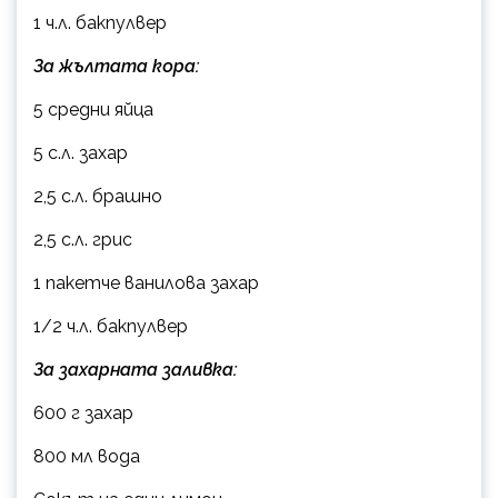
1 ч.л. бакпулвер
За жълтата кора:
5 средни яйца
5 с.л. захар
2,5 с.л. брашно
2,5 с.л. грис
1 пакетче ванилова захар
1/2 ч.л. бакпулвер
За захарната заливка:
600 г захар
800 мл вода