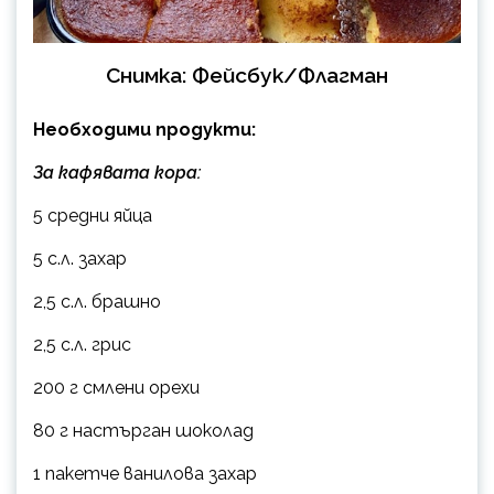
Снимка: Фейсбук/Флагман
Необходими продукти:
За кафявата кора:
5 средни яйца
5 с.л. захар
2,5 с.л. брашно
2,5 с.л. грис
200 г смлени орехи
80 г настърган шоколад
1 пакетче ванилова захар