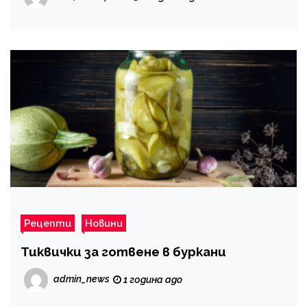
Рецепти
Новини
Тиквички за готвене в буркани
admin_news
1 година ago