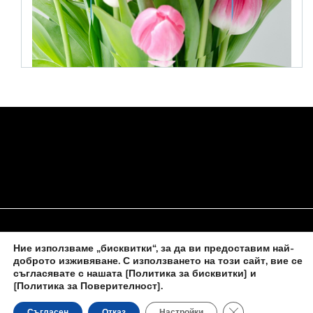
Ние използваме „бисквитки“, за да ви предоставим най-
НАЧАЛО
ЗА НАС
ПОЛИТИКА ЗА БИСКВИТКИ
доброто изживяване. С използването на този сайт, вие се
съгласявате с нашата
[Политика за бисквитки] и
КОНТАКТИ С НАС
[Политика за Поверителност]
.
Close GDPR Cooki
Съгласен
Отказ
Настройки