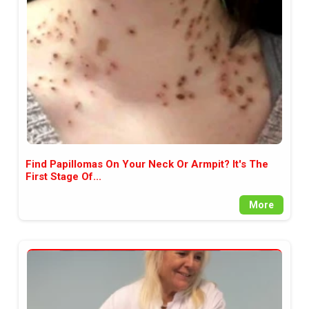
между медията и читателската
аудитория, затова държим на
прозрачност и коректност от
наша страна. Поднасяме ви
новините такива, каквито са. В
пълния си потенциал.
Find Papillomas On Your Neck Or Armpit? It's The
First Stage Of...
More