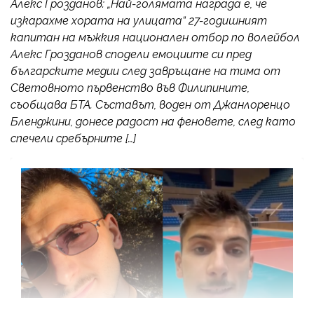
Алекс Грозданов: „Най-голямата награда е, че
изкарахме хората на улицата“ 27-годишният
капитан на мъжкия национален отбор по волейбол
Алекс Грозданов сподели емоциите си пред
българските медии след завръщане на тима от
Световното първенство във Филипините,
съобщава БТА. Съставът, воден от Джанлоренцо
Бленджини, донесе радост на феновете, след като
спечели сребърните […]