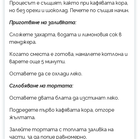
Процесът е същият, както при кафявата кора,
но без орехи и шоколад. Печете по същия начин.
Приготвяне на заливката:
Сложете захарта, водата и лимоновия сок в
тенджера.
Когато сместа е готова, намалете котлона и
варете още 5 минути.
Оставете да се охлади леко.
Сглобяване на тортата:
Оставете двата блата да изстинат леко.
Подредете първо кафявата кора, отгоре
жълтата.
Залейте тортата с топлата заливка на
части, за да попие равномерно.