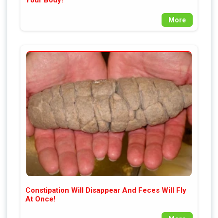
Your Body!
More
Constipation Will Disappear And Feces Will Fly
At Once!