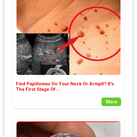
Find Papillomas On Your Neck Or Armpit? It's
The First Stage Of...
More