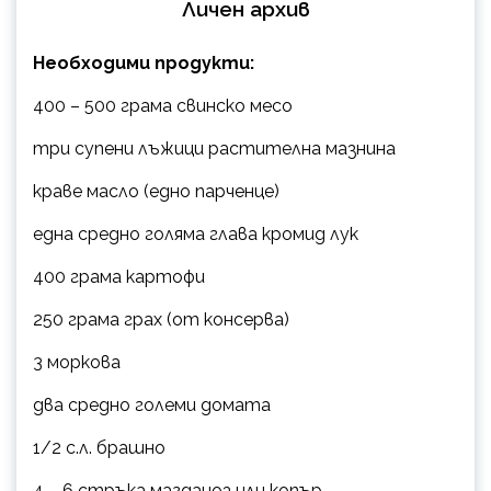
Личен архив
Необходими продукти:
400 – 500 грама свинско месо
три супени лъжици растителна мазнина
краве масло (едно парченце)
една средно голяма глава кромид лук
400 грама картофи
250 грама грах (от консерва)
3 моркова
два средно големи домата
1/2 с.л. брашно
4 – 6 стръка магданоз или копър