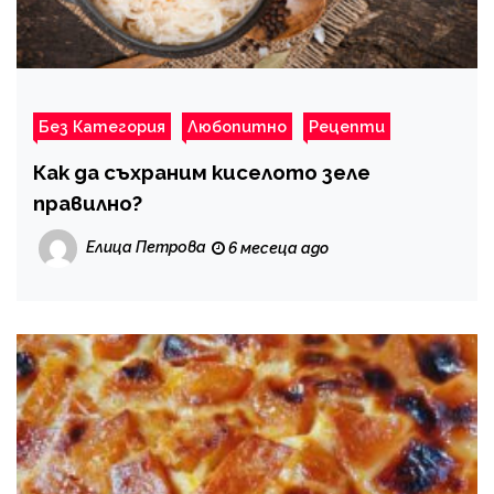
Без Категория
Любопитно
Рецепти
Как да съхраним киселото зеле
правилно?
Елица Петрова
6 месеца ago