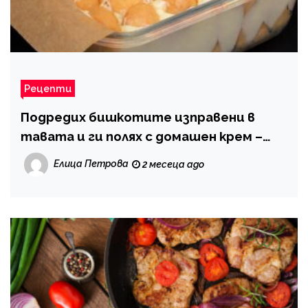
Рецепти
Подредих бишкотите изправени в
тавата и ги полях с домашен крем –
получи се вкусен десерт
Елица Петрова
2 месеца ago