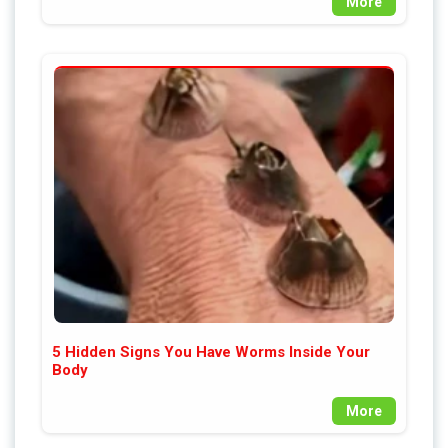
More
5 Hidden Signs You Have Worms Inside Your
Body
More