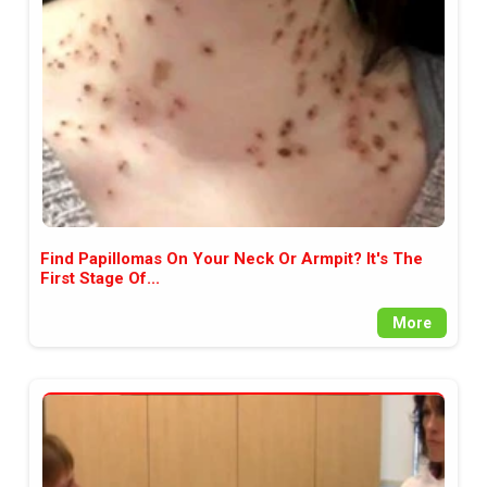
между медията и читателската
аудитория, затова държим на
прозрачност и коректност от
наша страна. Поднасяме ви
новините такива, каквито са. В
пълния си потенциал.
Find Papillomas On Your Neck Or Armpit? It's The
First Stage Of...
More