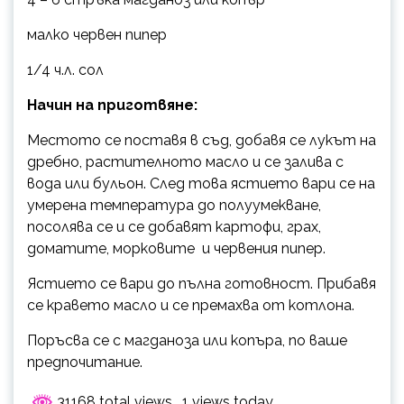
малко червен пипер
1/4 ч.л. сол
Начин на приготвяне:
Местото се поставя в съд, добавя се лукът на
дребно, растителното масло и се залива с
вода или бульон. След това ястието вари се на
умерена температура до полуумекване,
посолява се и се добавят картофи, грах,
доматите, морковите и червения пипер.
Ястието се вари до пълна готовност. Прибавя
се кравето масло и се премахва от котлона.
Поръсва се с магданоза или копъра, по ваше
предпочитание.
31168 total views
, 1 views today