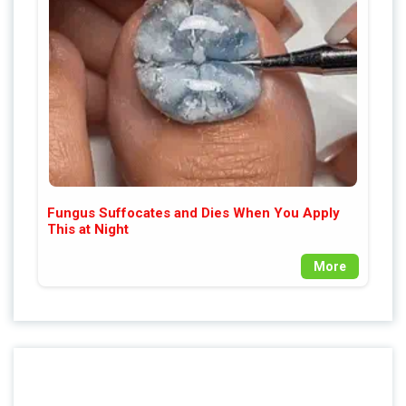
Fungus Suffocates and Dies When You Apply
This at Night
More