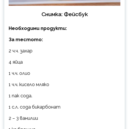
Снимка: Фейсбук
Необходими продукти:
За тестото:
2 ч.ч. захар
4 яйца
1 ч.ч. олио
1 ч.ч. кисело мляко
1 пак сода.
1 с.л. сода бикарбонат
2 – 3 ванилии