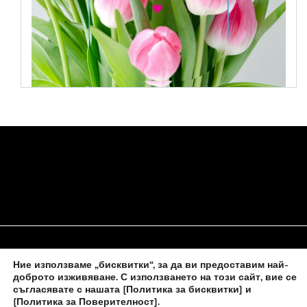
Ние използваме „бисквитки“, за да ви предоставим най-
НАЧАЛО
ЗА НАС
ПОЛИТИКА ЗА БИСКВИТКИ
доброто изживяване. С използването на този сайт, вие се
съгласявате с нашата
[Политика за бисквитки] и
КОНТАКТИ С НАС
[Политика за Поверителност]
.