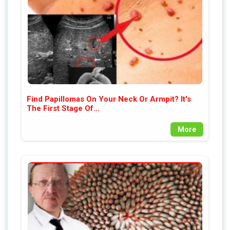
Find Papillomas On Your Neck Or Armpit? It's
The First Stage Of...
More