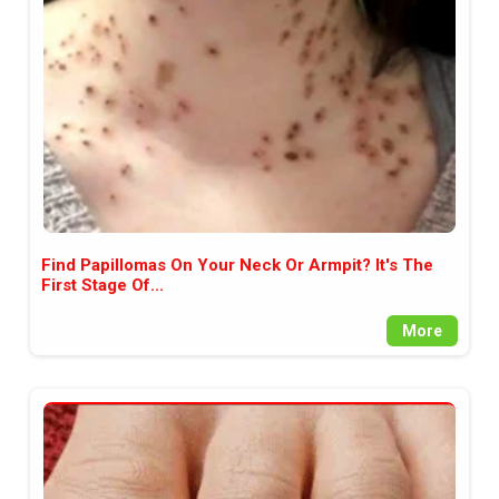
между медията и читателската
аудитория, затова държим на
прозрачност и коректност от
наша страна. Поднасяме ви
новините такива, каквито са. В
пълния си потенциал.
Find Papillomas On Your Neck Or Armpit? It's The
First Stage Of...
More