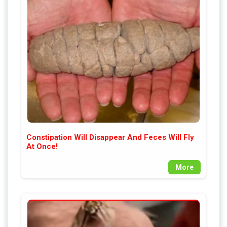
Constipation Will Disappear And Feces Will Fly
At Once!
More