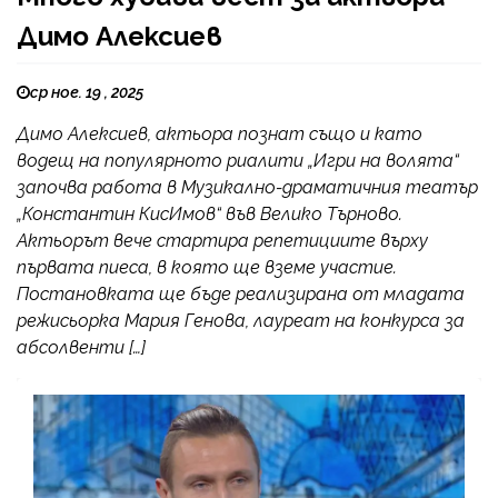
Димо Алексиев
ср ное. 19 , 2025
Димо Алексиев, актьора познат също и като
водещ на популярното риалити „Игри на волята“
започва работа в Музикално-драматичния театър
„Константин КисИмов“ във Велико Търново.
Актьорът вече стартира репетициите върху
първата пиеса, в която ще вземе участие.
Постановката ще бъде реализирана от младата
режисьорка Мария Генова, лауреат на конкурса за
абсолвенти […]