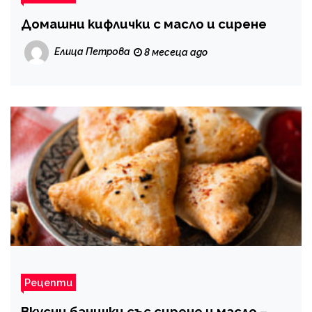
Домашни кифлички с масло и сирене
Елица Петрова
8 месеца ago
Рецепти
Вкусни банички със сирене и масло –