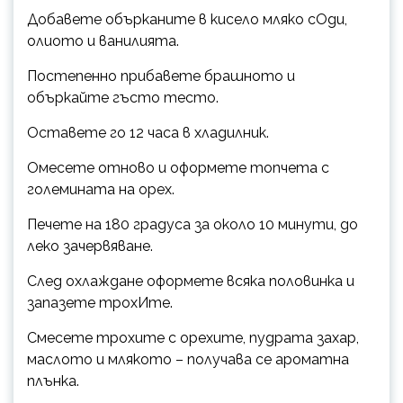
Добавете обърканите в кисело мляко сОди,
олиото и ванилията.
Постепенно прибавете брашното и
объркайте гъсто тесто.
Оставете го 12 часа в хладилник.
Омесете отново и оформете топчета с
големината на орех.
Печете на 180 градуса за около 10 минути, до
леко зачервяване.
След охлаждане оформете всяка половинка и
запазете трохИте.
Смесете трохите с орехите, пудрата захар,
маслото и млякото – получава се ароматна
плънка.