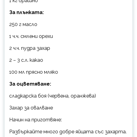
1 кг брашно
За плънката:
250 г масло
1 ч.ч. смлени орехи
2 ч.ч. пудра захар
2 – 3 с.л. какао
100 мл прясно мляко
За оцветяване:
сладкарска боя (червена, оранжева)
Захар за овалване
Начин на приготвяне:
Разбъркайте много добре яйцата със захарта.