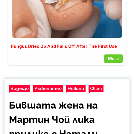
Fungus Dries Up And Falls Off After The First Use
More
Водещо
Любопитно
Новини
Свят
Бившата жена на
Мартин Чой лика
прилика с Натали