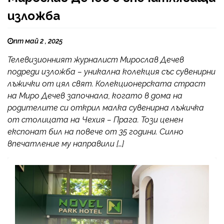
изложба
пт май 2 , 2025
Телевизионният журналист Мирослав Дечев
подреди изложба – уникална колекция със сувенирни
лъжички от цял свят. Колекционерската страст
на Миро Дечев започнала, когато в дома на
родителите си открил малка сувенирна лъжичка
от столицата на Чехия – Прага. Този ценен
експонат бил на повече от 35 години. Силно
впечатление му направили […]