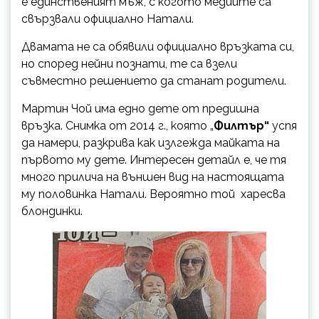
е единственият мъж, с когото медиите са
свързвали официално Натали.
Двамата не са обявили официално връзката си,
но според нейни познати, те са взели
съвместно решението да станат родители.
Мартин Чой има едно дете от предишна
връзка. Снимка от 2014 г., която „
Филтър“
успя
да намери, разкрива как излгежда майката на
първото му дете. Интересен детайл е, че тя
много прилича на външен вид на настоящата
му половинка Натали. Вероятно той харесва
блондинки.