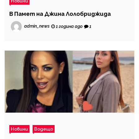
Новини
В Памет на Джина Лолобриджида
admin_news
1 година ago
1
Новини
Водещо