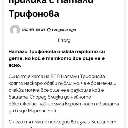
Трифонова
admin_news
1 година ago
Error9
Натали Трифонова очаква първото си
дете, но кой е таткото все още не е
ясно.
Синоптичката на БТВ Натали Трифонова,
която наскоро обяви публично, че е бременна и
очаква момче, все още не е разкрила кой е
бащата. Според близки до нейното
обкръжение, най-голяма вероятност е бащата
да бъде Мартин Чой.
С него тя имаше последно връзка и всъщност