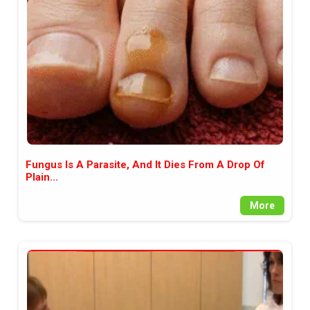
между медията и читателската
аудитория, затова държим на
прозрачност и коректност от
наша страна. Поднасяме ви
новините такива, каквито са. В
пълния си потенциал.
Fungus Is A Parasite, And It Dies From A Drop Of
Plain...
More