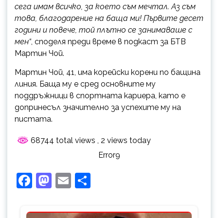
сега имам всичко, за което съм мечтал. Аз съм
това, благодарение на баща ми! Първите десет
години и повече, той плътно се занимаваше с
мен“
, споделя преди време в подкаст за БТВ
Мартин Чой.
Мартин Чой, 41, има корейски корени по бащина
линия. Баща му е сред основните му
поддръжници в спортната кариера, като е
допринесъл значително за успехите му на
пистата.
68744 total views
, 2 views today
Error9
Facebook
Mastodon
Email
Share