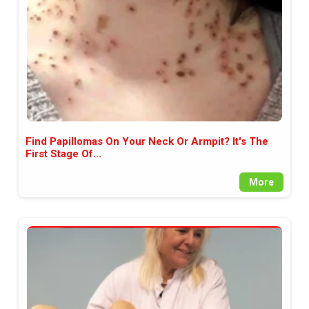
Find Papillomas On Your Neck Or Armpit? It's The
First Stage Of...
More