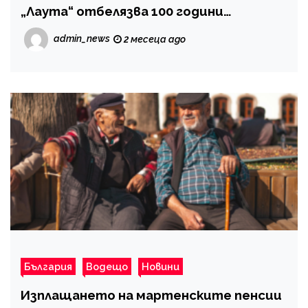
„Лаута“ отбелязва 100 години
„Локомотив Пловдив“
admin_news
2 месеца ago
България
Водещо
Новини
Изплащането на мартенските пенсии