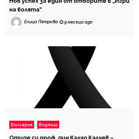
Нов успех за един от отборите в „Игри
на волята“
Елица Петрова
9 месеца ago
България
Водещо
Отиде си проф. дин Калчо Калчев –