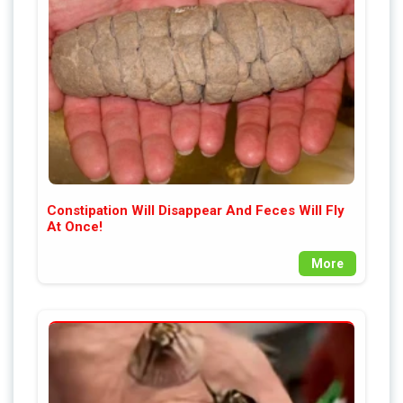
Constipation Will Disappear And Feces Will Fly
At Once!
More