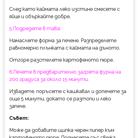
След като каймата леко изстине смесете с
яйце и объркайте добре.
5.Подредете в тава:
Намаслете форма за печене. Разпределете
равномерно плънката с каймата на дъното.
Отгоре разстелете картофеното пюре.
6.Печете в предварително загрята фурна на
200 градуса за около 15 минути.
Извадете, поръсете с кашкавал и допечете за
още 5 минути, докато се разтопи и леко
запече.
Съвет:
Може да добавите щипка черен пипер към
картофеното пюре. Поднесете със свежа