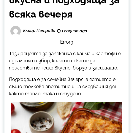
всяка вечеря
Елица Петрова
1 година ago
Error9
Тази рецепта за запеканка с кайма и картофи е
идеалният избор, когато искате да
приготвите нещо вкусно, бързо и засищащо.
Подходяща е за семейна вечеря, а ястието е
също толкова апетитно и на следващия ден,
както топло, така и студено.