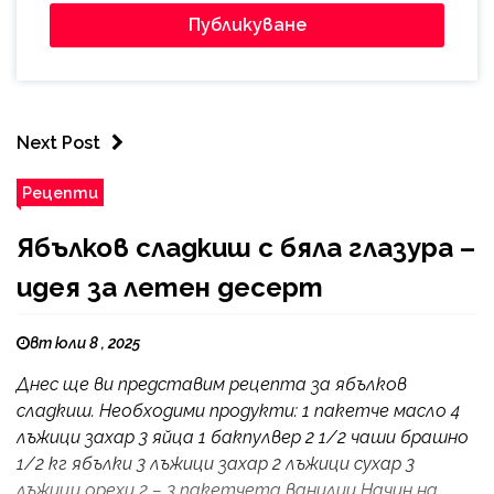
Next Post
Рецепти
Ябълков сладкиш с бяла глазура –
идея за летен десерт
вт юли 8 , 2025
Днес ще ви представим рецепта за ябълков
сладкиш. Необходими продукти: 1 пакетче масло 4
лъжици захар 3 яйца 1 бакпулвер 2 1/2 чаши брашно
1/2 кг ябълки 3 лъжици захар 2 лъжици сухар 3
лъжици орехи 2 – 3 пакетчета ванилии Начин на