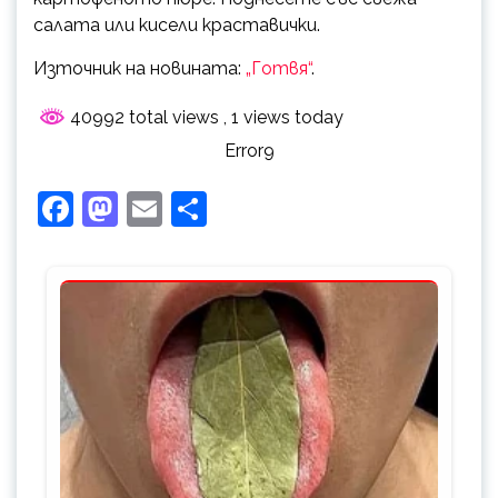
салата или кисели краставички.
Източник на новината:
„Готвя“
.
40992 total views
, 1 views today
Error9
Facebook
Mastodon
Email
Share