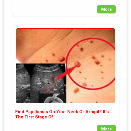
More
Find Papillomas On Your Neck Or Armpit? It's
The First Stage Of...
More