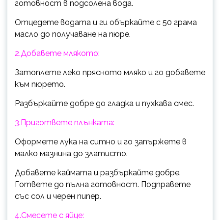
готовност в подсолена вода.
Отцедете водата и ги объркайте с 50 грама
масло до получаване на пюре.
2.Добавете млякото:
Затоплете леко прясното мляко и го добавете
към пюрето.
Разбъркайте добре до гладка и пухкава смес.
3.Пригответе плънката:
Оформете лука на ситно и го запържете в
малко мазнина до златисто.
Добавете каймата и разбъркайте добре.
Гответе до пълна готовност. Подправете
със сол и черен пипер.
4.Смесете с яйце: