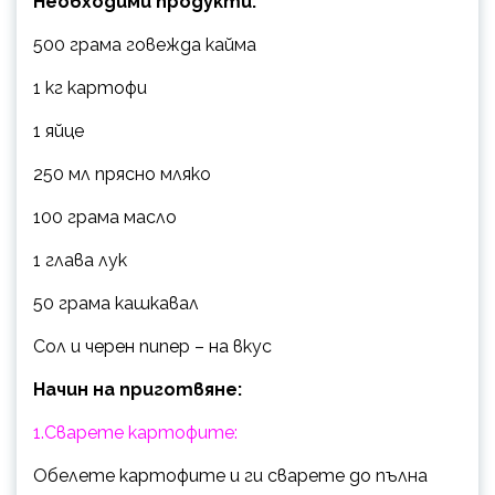
Необходими продукти:
500 грама говежда кайма
1 кг картофи
1 яйце
250 мл прясно мляко
100 грама масло
1 глава лук
50 грама кашкавал
Сол и черен пипер – на вкус
Начин на приготвяне:
1.Сварете картофите:
Обелете картофите и ги сварете до пълна