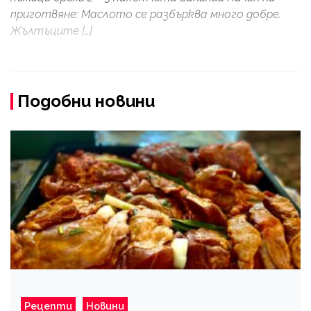
приготвяне: Маслото се разбърква много добре.
Жълтъците […]
Подобни новини
Рецепти
Новини