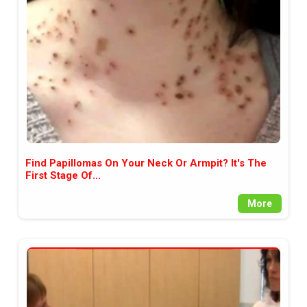
между медията и читателската
аудитория, затова държим на
прозрачност и коректност от
наша страна. Поднасяме ви
новините такива, каквито са. В
пълния си потенциал.
Find Papillomas On Your Neck Or Armpit? It's The
First Stage Of...
More