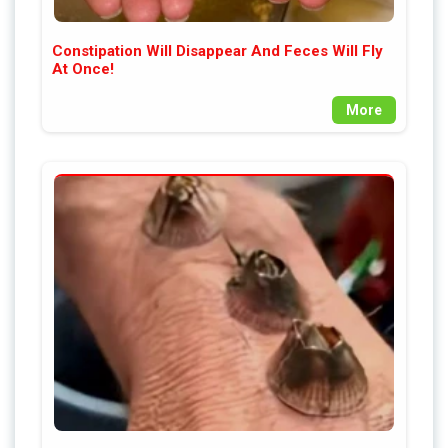
Constipation Will Disappear And Feces Will Fly
At Once!
More