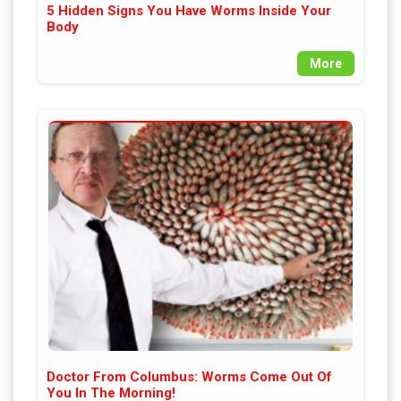
5 Hidden Signs You Have Worms Inside Your
Body
More
Doctor From Columbus: Worms Come Out Of
You In The Morning!