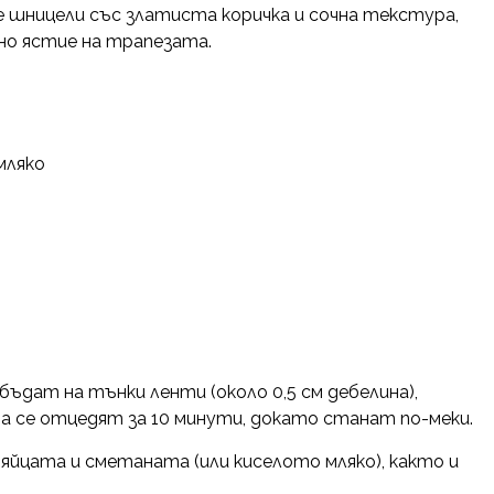
е шницели със златиста коричка и сочна текстура,
но ястие на трапезата.
 мляко
ъдат на тънки ленти (около 0,5 см дебелина),
да се отцедят за 10 минути, докато станат по-меки.
яйцата и сметаната (или киселото мляко), както и