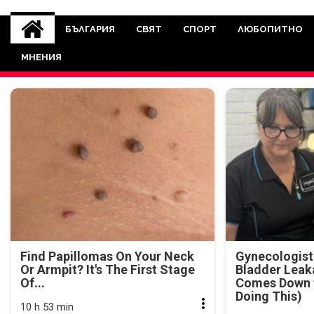
novinite-dnesbg.eu
Novinite-dnesbg.eu е медия, която 
Света. Новините, които се публ
БЪЛГАРИЯ
СВЯТ
СПОРТ
ЛЮБОПИТНО
между медията и читателскат
МНЕНИЯ
страна. Поднасяме 
Find Papillomas On Your Neck
Gynecologist
Or Armpit? It's The First Stage
Bladder Leak
Of...
Comes Down t
Doing This)
10 h 53 min