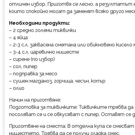
отличен избор. Приготвя се лесно, а резултатът 
които спокойно могат да заменят всяко друго мес
Необходими продукти:
– 2 средно големи тиквички
– 4 яйца
– 2-3 с.л. заквасена сметана или обикновено кисело
– 3-4 с.л. царевично нишесте
– сирене (по избор)
– сол, пипер
– подправка за месо
– сушен магданоз, горчица, чесън, копър
– олио
Начин на приготвяне:
Подготовка за тиквичките: Тиквичките трябва да б
посоляват се и се овкусяват с пипер. Оставят се 
Приготвяне на сместа: В отделна купа се смесват 
нишестето. Трябва да се получи гладка смес.