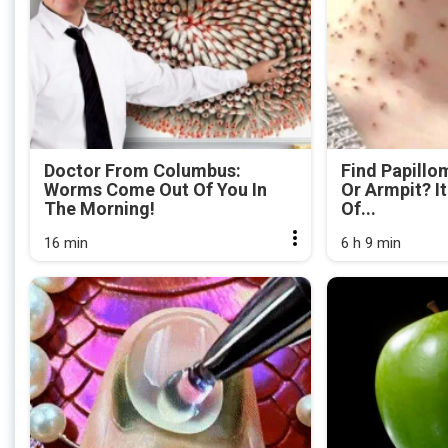
Doctor From Columbus:
Find Papillo
Worms Come Out Of You In
Or Armpit? It
The Morning!
Of...
16 min
6 h 9 min