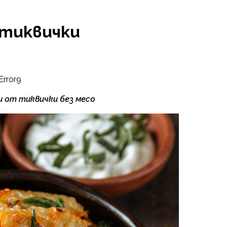
 тиквички
Error9
и от тиквички без месо