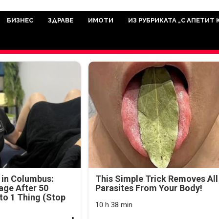
има мисията да отразява всичко знач
икуват на нашия сайт са от досто
БИЗНЕС
ЗДРАВЕ
ИМОТИ
ИЗ РУБРИКАТА „С АПЕТИТ 
а аудитория, затова държим на про
ви новините такива, каквито са. В 
 in Columbus:
This Simple Trick Removes All
age After 50
Parasites From Your Body!
o 1 Thing (Stop
10 h 38 min