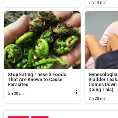
3 h 14 min
Stop Eating These 3 Foods
Gynecologist
That Are Known to Cause
Bladder Leak
Parasites
Comes Down t
Doing This)
5 h 30 min
7 h 28 min