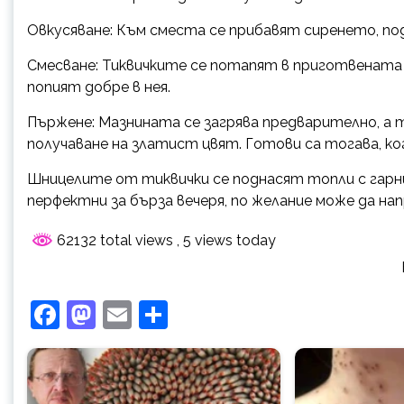
Овкусяване: Към сместа се прибавят сиренето, по
Смесване: Тиквичките се потапят в приготвената я
попият добре в нея.
Пържене: Мазнината се загрява предварително, а
получаване на златист цвят. Готови са тогава, к
Шницелите от тиквички се поднасят топли с гарнит
перфектни за бърза вечеря, по желание може да на
62132 total views
, 5 views today
Facebook
Mastodon
Email
Share