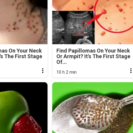
mas On Your Neck
Find Papillomas On Your Neck
's The First Stage
Or Armpit? It's The First Stage
Of...
10 h 2 min