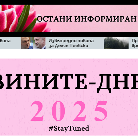
Извънредно новина
Промяна във
за Делян Пеевски
времето изненада
жителите на
община Мъглиж