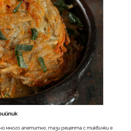
рийпик
но много апетитно, тази рецепта с тиквички е