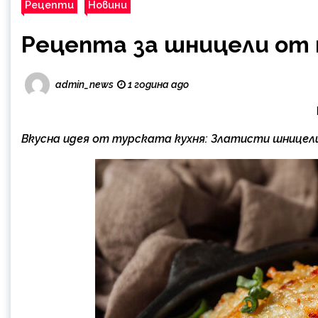
Рецепти
Новини
Рецепта за шницели от
admin_news
1 година ago
Вкусна идея от турската кухня: Златисти шницел