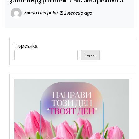
за по-бърз растеж и богата реколта
Елица Петрова
2 месеца ago
Търсачка
Търси