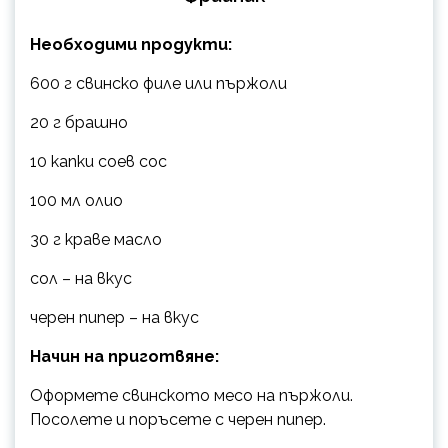
Необходими продукти:
600 г свинско филе или пържоли
20 г брашно
10 капки соев сос
100 мл олио
30 г краве масло
сол – на вкус
черен пипер – на вкус
Начин на приготвяне:
Оформете свинското месо на пържоли.
Посолете и поръсете с черен пипер.