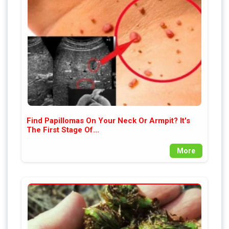
Find Papillomas On Your Neck Or Armpit? It's
The First Stage Of...
More