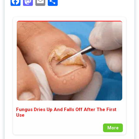
Facebook
Mastodon
Email
Share
Fungus Dries Up And Falls Off After The First
Use
More