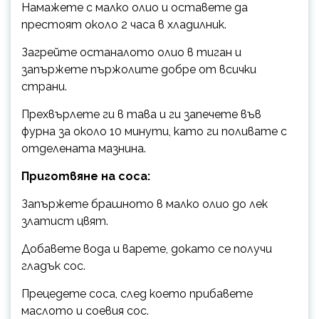
Намажете с малко олио и оставете да
престоят около 2 часа в хладилник.
Загрейте останалото олио в тиган и
запържете пържолите добре от всички
страни.
Прехвърлете ги в тава и ги запечете във
фурна за около 10 минути, като ги поливате с
отделената мазнина.
Приготвяне на соса:
Запържете брашното в малко олио до лек
златист цвят.
Добавете вода и варете, докато се получи
гладък сос.
Прецедете соса, след което прибавете
маслото и соевия сос.