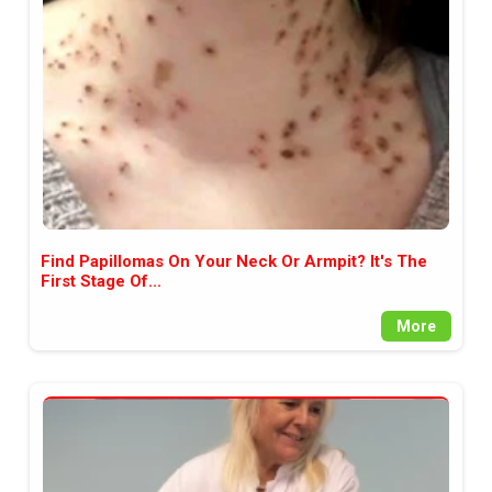
между медията и читателската
аудитория, затова държим на
прозрачност и коректност от
наша страна. Поднасяме ви
новините такива, каквито са. В
пълния си потенциал.
Find Papillomas On Your Neck Or Armpit? It's The
First Stage Of...
More