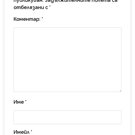
публикуван.
Задължителните полета са
отбелязани с
*
Коментар:
*
Име
*
Имейл
*