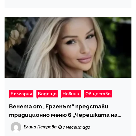
България
Водещо
Новини
Общество
Венета от „Ергенът“ представи
традиционно меню в „Черешката на
тортата“
Елица Петрова
7 месеца ago