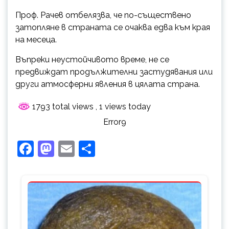
Проф. Рачев отбелязва, че по-съществено
затопляне в страната се очаква едва към края
на месеца.
Въпреки неустойчивото време, не се
предвиждат продължителни застудявания или
други атмосферни явления в цялата страна.
1793 total views
, 1 views today
Error9
Facebook
Mastodon
Email
Share