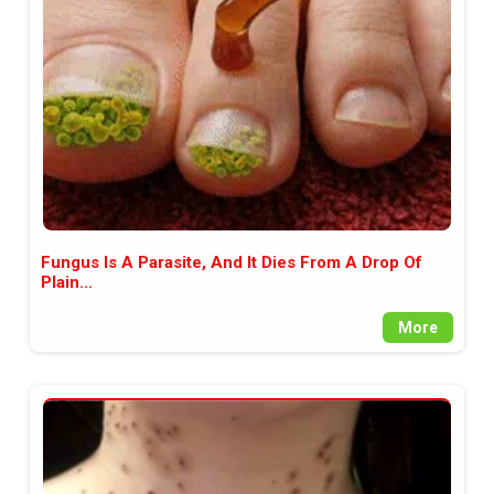
между медията и читателската
аудитория, затова държим на
прозрачност и коректност от
наша страна. Поднасяме ви
новините такива, каквито са. В
пълния си потенциал.
Fungus Is A Parasite, And It Dies From A Drop Of
Plain...
More