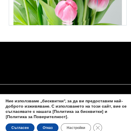
Ние използваме „бисквитки“, за да ви предоставим най-
НАЧАЛО
ЗА НАС
ПОЛИТИКА ЗА БИСКВИТКИ
доброто изживяване. С използването на този сайт, вие се
съгласявате с нашата
[Политика за бисквитки] и
КОНТАКТИ С НАС
[Политика за Поверителност]
.
Close GDPR Cooki
Съгласен
Отказ
Настройки
Новините на
novinite-dnesbg.eu