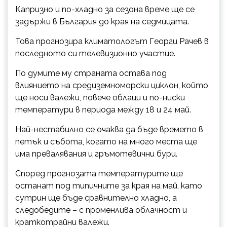
Капризно и по-хладно за сезона време ще се
задържи в България до края на седмицата.
Това прогнозира климатологът Георги Рачев в
последното си телевизионно участие.
По думите му страната остава под
влиянието на средиземноморски циклон, който
ще носи валежи, повече облаци и по-ниски
температури в периода между 18 и 24 май.
Най-нестабилно се очаква да бъде времето в
петък и събота, когато на много места ще
има превалявания и гръмотевични бури.
Според прогнозата температурите ще
останат под типичните за края на май, като
сутрин ще бъде сравнително хладно, а
следобедите – с променлива облачност и
краткотрайни валежи.