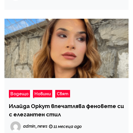
Водещо
Новини
Свят
Илайда Оркут впечатлява феновете си
с елегантен стил
admin_news
11 месеца ago