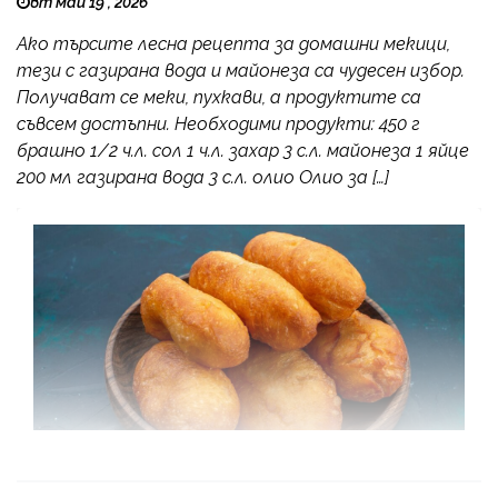
вт май 19 , 2026
Ако търсите лесна рецепта за домашни мекици,
тези с газирана вода и майонеза са чудесен избор.
Получават се меки, пухкави, а продуктите са
съвсем достъпни. Необходими продукти: 450 г
брашно 1/2 ч.л. сол 1 ч.л. захар 3 с.л. майонеза 1 яйце
200 мл газирана вода 3 с.л. олио Олио за […]