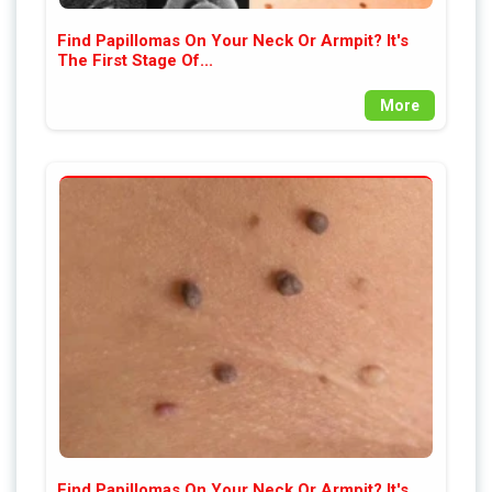
Find Papillomas On Your Neck Or Armpit? It's
The First Stage Of...
More
Find Papillomas On Your Neck Or Armpit? It's