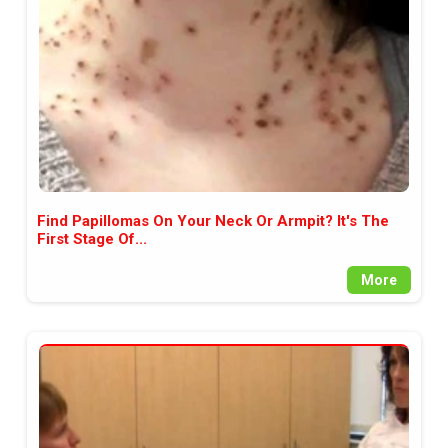
Find Papillomas On Your Neck Or Armpit? It's The
First Stage Of...
More