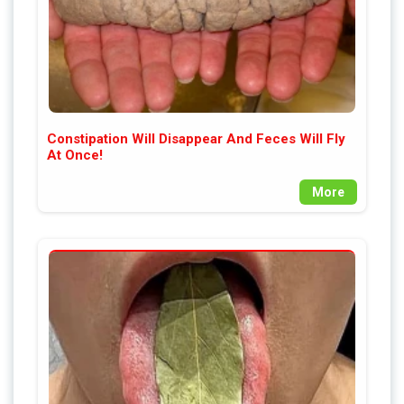
Constipation Will Disappear And Feces Will Fly
At Once!
More