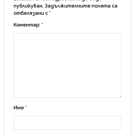
публикуван.
Задължителните полета са
отбелязани с
*
Коментар:
*
Име
*