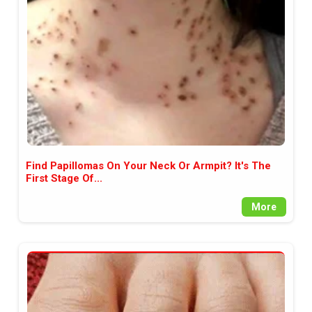
между медията и читателската
аудитория, затова държим на
прозрачност и коректност от
наша страна. Поднасяме ви
новините такива, каквито са. В
пълния си потенциал.
Find Papillomas On Your Neck Or Armpit? It's The
First Stage Of...
More