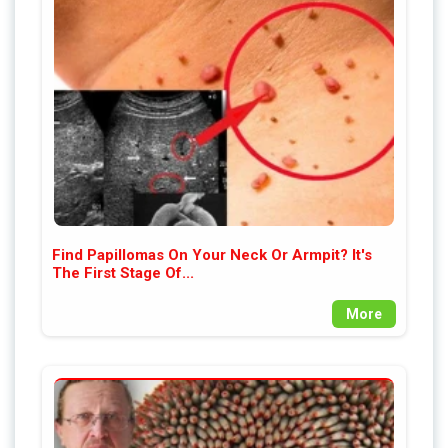
Find Papillomas On Your Neck Or Armpit? It's
The First Stage Of...
More