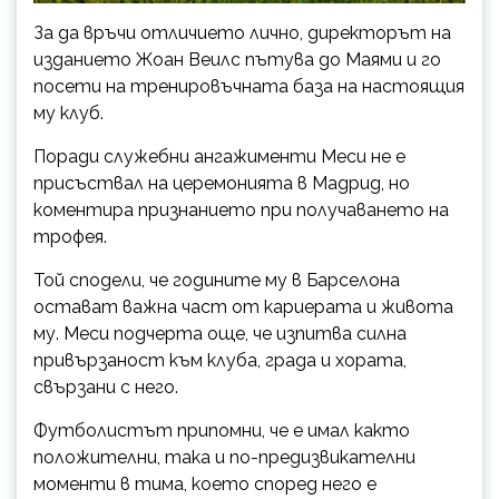
За да връчи отличието лично, директорът на
изданието Жоан Веилс пътува до Маями и го
посети на тренировъчната база на настоящия
му клуб.
Поради служебни ангажименти Меси не е
присъствал на церемонията в Мадрид, но
коментира признанието при получаването на
трофея.
Той сподели, че годините му в Барселона
остават важна част от кариерата и живота
му. Меси подчерта още, че изпитва силна
привързаност към клуба, града и хората,
свързани с него.
Футболистът припомни, че е имал както
положителни, така и по-предизвикателни
моменти в тима, което според него е