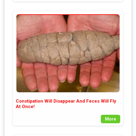
Constipation Will Disappear And Feces Will Fly
At Once!
More