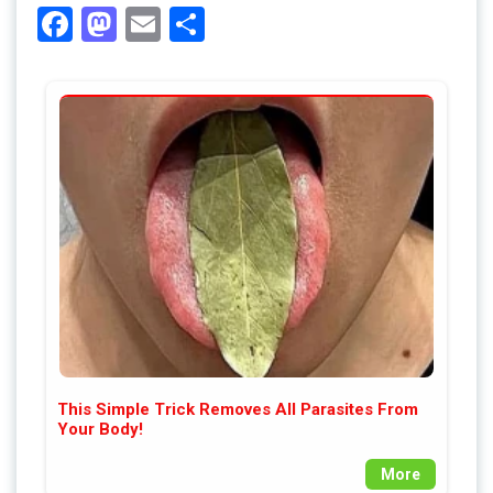
Facebook
Mastodon
Email
Share
This Simple Trick Removes All Parasites From
Your Body!
More