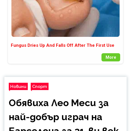
Fungus Dries Up And Falls Off After The First Use
More
Новини
Спорт
Обявиха Лео Меси за
най-добър играч на
Барселона за 21-ви век