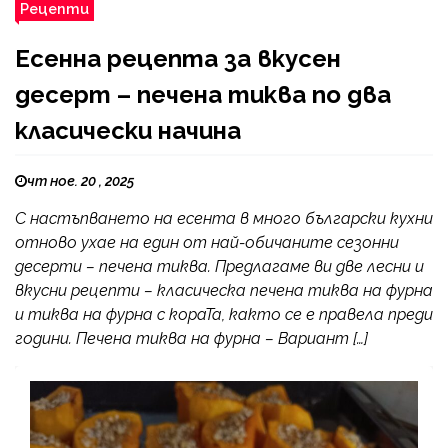
Рецепти
Есенна рецепта за вкусен
десерт – печена тиква по два
класически начина
чт ное. 20 , 2025
С настъпването на есента в много български кухни
отново ухае на един от най-обичаните сезонни
десерти – печена тиква. Предлагаме ви две лесни и
вкусни рецепти – класическа печена тиква на фурна
и тиква на фурна с кораТа, както се е правела преди
години. Печена тиква на фурна – Вариант […]