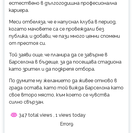
естествено в дългогодишна професионална
кариера.
Меси отбеляза, че е напуснал клуба в период,
когато мачовете са се провеждали без
публика, и добави, че пази много ценни спомени
от престоя си.
Той заяви още, че планира да се завърне в
Барселона в бъдеще, за да посещава стадиона
като зрител и да подкрепя отбора.
По думите му желанието да живее отново в
града остава, като той вижда Барселона като
свое второ място, към което се чувства
силно свързан.
347 total views
, 1 views today
Error9