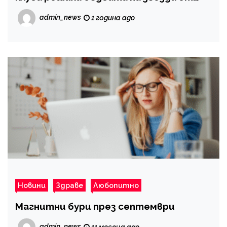
„Левски“
admin_news
1 година ago
Новини
Здраве
Любопитно
Магнитни бури през септември
admin_news