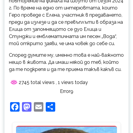
повторение на финала на шоуто от сезон 2024
г. По време на едно от интерювтата, които
Геро проведе с Елена, участник в предаването,
преди да излезе и да се превъплъти в образа на
Елица от запомнящото се дуо Елица и
Стунджи и емблематичната им песен „Вода“,
той открито заяви, че има човек до себе си.
Според думите му, именно това е най-важното
нещо в живота. Да имаш някой до теб, който
да те подкрепя и да те приема такъв какъв си.
2745 total views
, 1 views today
Error9
Facebook
Mastodon
Email
Share