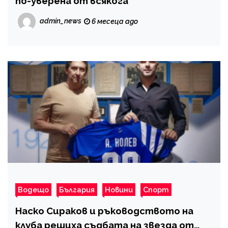
по-уверена от всякога
admin_news
6 месеца ago
Водещо
България
Новини
Спорт
Наско Сираков и ръководството на
клуба решиха съдбата на звезда от