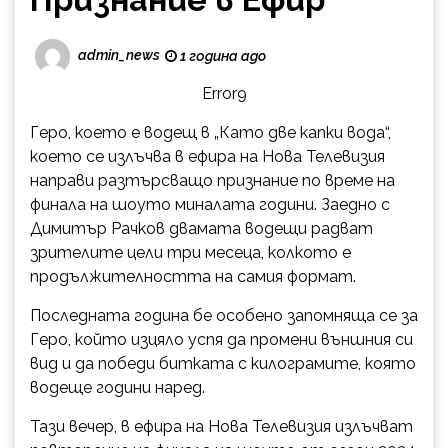
admin_news
1 година ago
Error9
Геро, което е водещ в „Като две капки вода“,
което се излъчва в ефира на Нова Телевизия
направи разтърсващо признание по време на
финала на шоуто миналата години. Заедно с
Димитър Рачков двамата водещи радват
зрителите цели три месеца, колкото е
продължителността на самия формат.
Последната година бе особено запомняща се за
Геро, който изцяло успя да промени външния си
вид и да победи битката с килограмите, която
водеще години наред.
Тази вечер, в ефира на Нова Телевизия излъчват