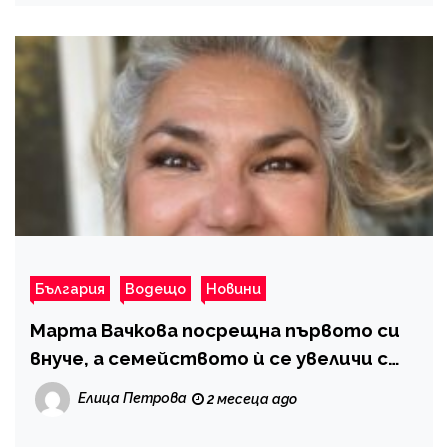
България
Водещо
Новини
Марта Вачкова посрещна първото си
внуче, а семейството ѝ се увеличи с
още един член
Елица Петрова
2 месеца ago