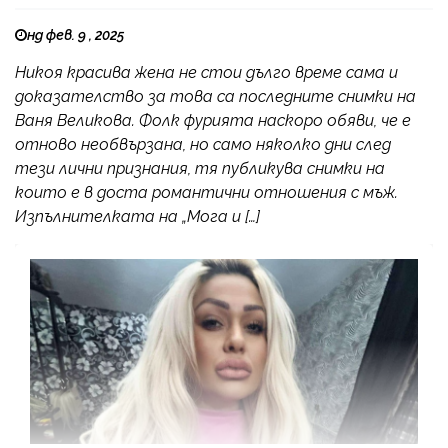
нд фев. 9 , 2025
Никоя красива жена не стои дълго време сама и
доказателство за това са последните снимки на
Ваня Великова. Фолк фурията наскоро обяви, че е
отново необвързана, но само няколко дни след
тези лични признания, тя публикува снимки на
които е в доста романтични отношения с мъж.
Изпълнителката на „Мога и […]