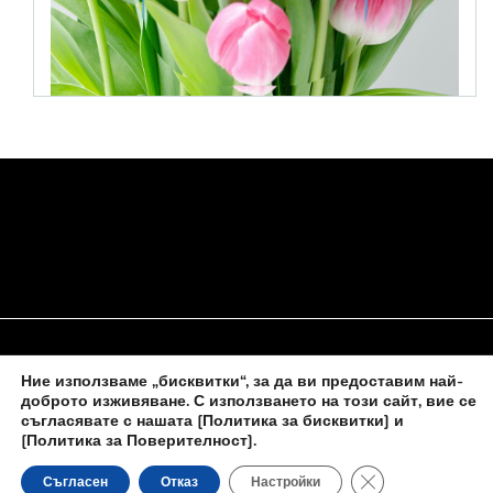
Ние използваме „бисквитки“, за да ви предоставим най-
НАЧАЛО
ЗА НАС
ПОЛИТИКА ЗА БИСКВИТКИ
доброто изживяване. С използването на този сайт, вие се
съгласявате с нашата
[Политика за бисквитки] и
КОНТАКТИ С НАС
[Политика за Поверителност]
.
Close GDPR Cooki
Съгласен
Отказ
Настройки
Новините на
novinite-dnesbg.eu