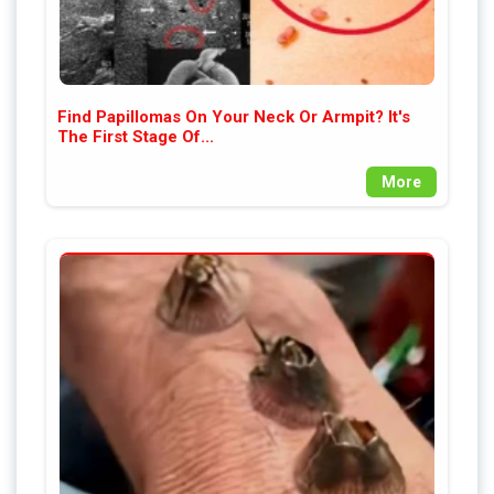
Find Papillomas On Your Neck Or Armpit? It's
The First Stage Of...
More