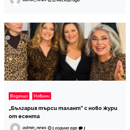
11 месеца ago
Водещо
Новини
„България търси талант“ с ново жури
от есента
admin_news
1 година ago
1