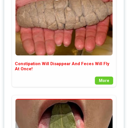
Constipation Will Disappear And Feces Will Fly
At Once!
More