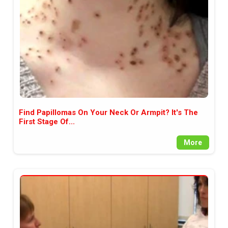
Find Papillomas On Your Neck Or Armpit? It's The
First Stage Of...
More