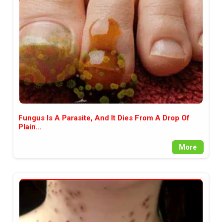
между медията и читателската
аудитория, затова държим на
прозрачност и коректност от
наша страна. Поднасяме ви
новините такива, каквито са. В
пълния си потенциал.
Fungus Is A Parasite, And It Dies From A Drop Of
Plain...
More