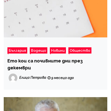
България
Водещо
Новини
Общество
Ето кои са почивните дни през
декември
Елица Петрова
9 месеца ago