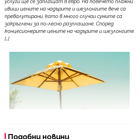
услуги ще се заплащат в евро. На повечето плажни
ивици цените на чадърите и шезлонгите вече са
превалутирани, като в много случаи сумите са
закръглени за по-лесно разплащане. Според
концесионерите цените на чадърите и шезлонгите
[…]
Подобни новини