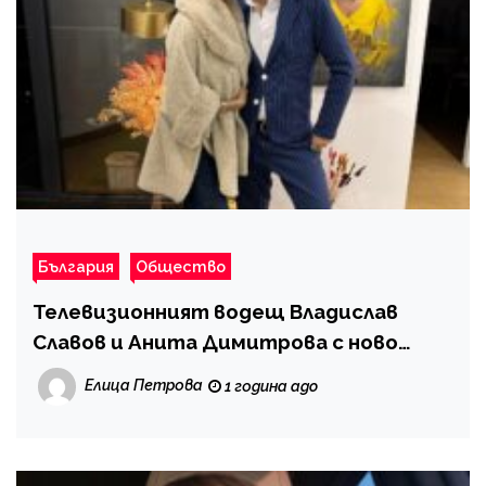
България
Общество
Телевизионният водещ Владислав
Славов и Анита Димитрова с ново
предаване – ето какво да очакваме
Елица Петрова
1 година ago