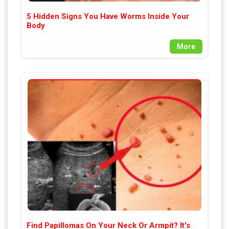
5 Hidden Signs You Have Worms Inside Your
Body
More
Find Papillomas On Your Neck Or Armpit? It's