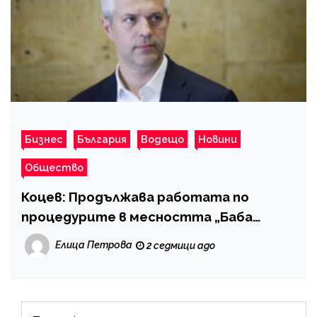
Бизнес
България
Водещо
Новини
Общество
Коцев: Продължава работата по
процедурите в месността „Баба
Алино“
Елица Петрова
2 седмици ago