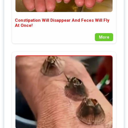
Constipation Will Disappear And Feces Will Fly
At Once!
More