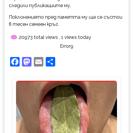
следили публикациите му.
Поклонението пред паметта му ще се състои
в тесен семеен кръг.
20973 total views
, 1 views today
Error9
Facebook
Mastodon
Email
Share