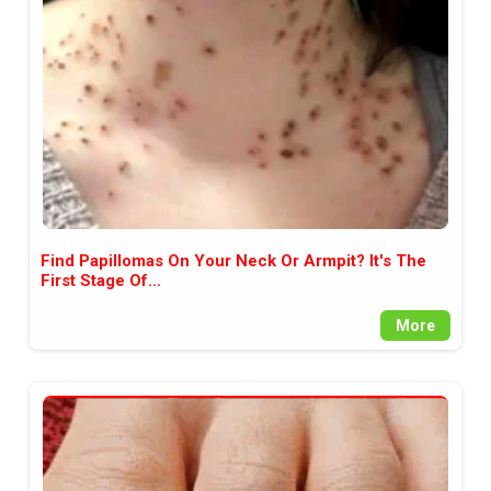
между медията и читателската
аудитория, затова държим на
прозрачност и коректност от
наша страна. Поднасяме ви
новините такива, каквито са. В
пълния си потенциал.
Find Papillomas On Your Neck Or Armpit? It's The
First Stage Of...
More