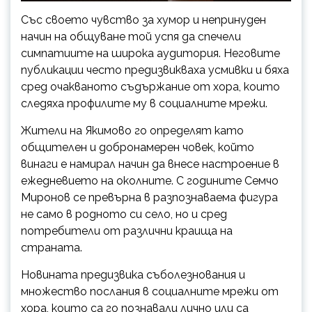
Със своето чувство за хумор и непринуден
начин на общуване той успя да спечели
симпатиите на широка аудитория. Неговите
публикации често предизвикваха усмивки и бяха
сред очакваното съдържание от хора, които
следяха профилите му в социалните мрежи.
Жители на Якимово го определят като
общителен и добронамерен човек, който
винаги е намирал начин да внесе настроение в
ежедневието на околните. С годините Семчо
Миронов се превърна в разпознаваема фигура
не само в родното си село, но и сред
потребители от различни краища на
страната.
Новината предизвика съболезнования и
множество послания в социалните мрежи от
хора, които са го познавали лично или са