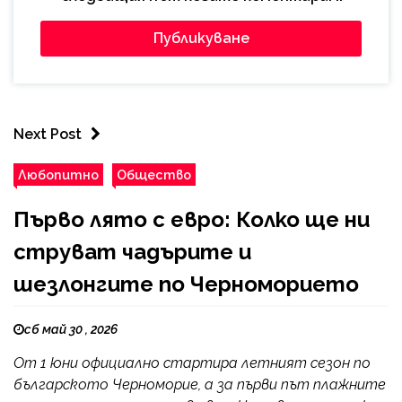
Next Post
Любопитно
Общество
Първо лято с евро: Колко ще ни
струват чадърите и
шезлонгите по Черноморието
сб май 30 , 2026
От 1 юни официално стартира летният сезон по
българското Черноморие, а за първи път плажните