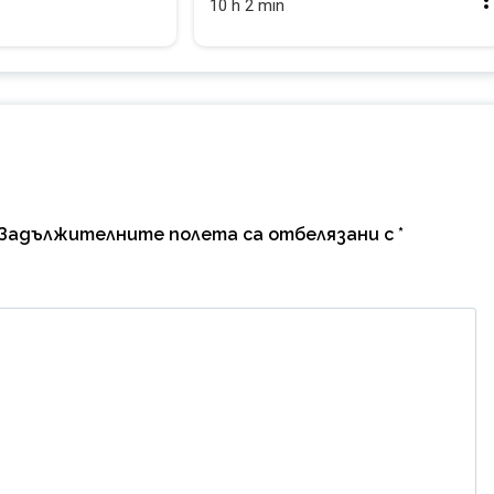
10 h 2 min
Задължителните полета са отбелязани с
*