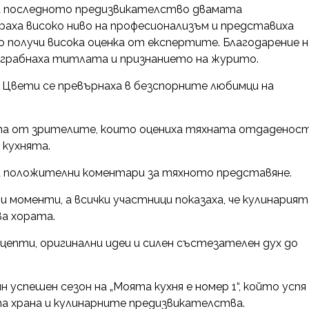
а последното предизвикателство двамата
аха високо ниво на професионализъм и представиха
о получи висока оценка от експертите. Благодарение н
 грабнаха титлата и признанието на журито.
и Цвети се превърнаха в безспорните любимци на
репа от зрителите, които оцениха тяхната отдаденост
 кухнята.
 и положителни коментари за тяхното представяне.
 моменти, а всички участници показаха, че кулинарият
ва хората.
епти, оригинални идеи и силен състезателен дух до
 успешен сезон на „Моята кухня е номер 1“, който успя
а храна и кулинарните предизвикателства.