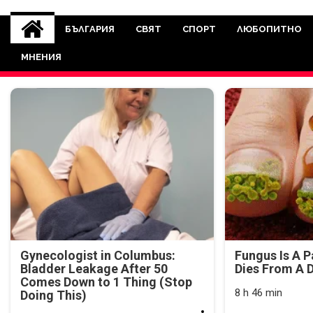
novinite-dnesbg.eu
Novinite-dnesbg.eu е медия, която 
Света. Новините, които се публ
БЪЛГАРИЯ
СВЯТ
СПОРТ
ЛЮБОПИТНО
между медията и читателскат
МНЕНИЯ
страна. Поднасяме 
Gynecologist in Columbus:
Fungus Is A P
Bladder Leakage After 50
Dies From A D
Comes Down to 1 Thing (Stop
8 h 46 min
Doing This)