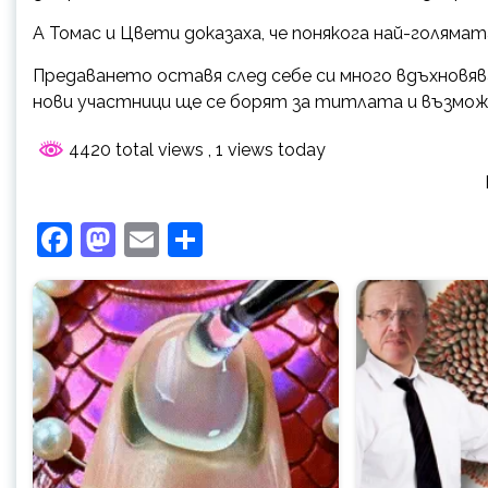
А Томас и Цвети доказаха, че понякога най-голяма
Предаването оставя след себе си много вдъхновяв
нови участници ще се борят за титлата и възмож
4420 total views
, 1 views today
Facebook
Mastodon
Email
Share