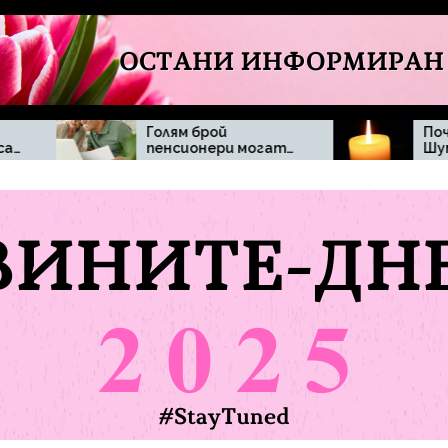
Голям брой
Почина Димитър
пенсионери могат
Шумналиев
да бъдат засегнати
при отпадане на
минималната
пенсия