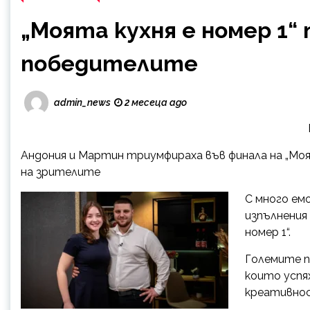
„Моята кухня е номер 1“ 
победителите
admin_news
2 месеца ago
Андония и Мартин триумфираха във финала на „Моят
на зрителите
С много ем
изпълнения
номер 1“.
Големите п
които успя
креативнос