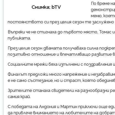
По време н
Снимка: bTV
демонстрир
меню, коет
постоянството си през целия сезон те заслужено
Въпреки че не стигнаха до първото място, Томас 
публиката.
През целия сезон двамата получаваха силна подк
позитивно отношение и впечатляващо развитие в
Социалните мрежи бяха изпълнени с поздравления
Финалът предложи много напрежение и незабравими
е не само състезание, но и страст, която обединя
Зрителите станаха свидетели на разнообразни рец
самия край.
С победата на Андония и Мартин приключи още един
да привлече вниманието на любителите на добрат