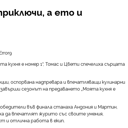
приключи, а ето и
Error9
а кухня е номер 1“, Томас и Цвети спечелиха сърцата
оции, оспорвана надпревара и впечатляващи кулинарни
 завърши сезонът на предаването „Моята кухня е
обедители във финала станаха Андония и Мартин,
ха да впечатлят журито със своите умения,
т и отлична работа в екип.