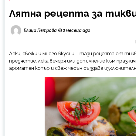
Лятна рецепта за тиквич
Елица Петрова
2 месеца ago
Леки, свежи и много вкусни – тази рецепта от тикв
предястие, лека вечеря или допълнение към празн
ароматен копър и свеж чесън създава изключителн