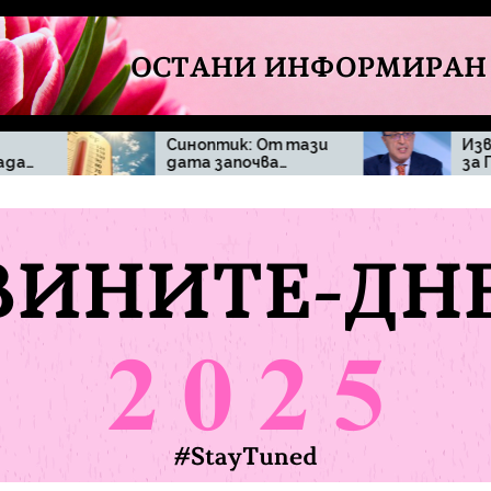
Синоптик: От тази
Извънредна новина
дата започва…
за Петър Стоянов
и твърденията, че
ще се кандидатира
за президент