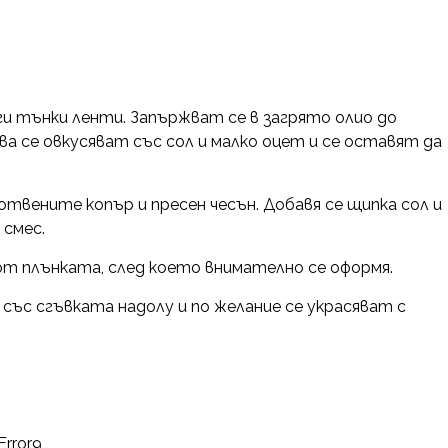
ги тънки ленти. Запържват се в загрято олио до
 се овкусяват със сол и малко оцет и се оставят да
отвените копър и пресен чесън. Добавя се щипка сол и
 смес.
 от плънката, след което внимателно се оформя.
ъс сгъвката надолу и по желание се украсяват с
Error9