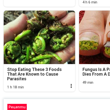
4 h 6 min
Stop Eating These 3 Foods
Fungus Is A P
That Are Known to Cause
Dies From A D
Parasites
49 min
1 h 18 min
Рецепти