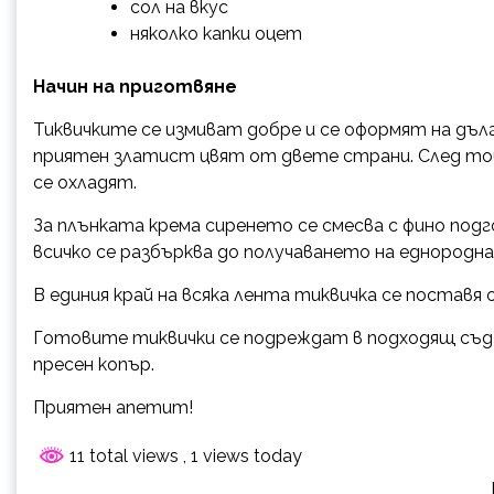
сол на вкус
няколко капки оцет
Начин на приготвяне
Тиквичките се измиват добре и се оформят на дъл
приятен златист цвят от двете страни. След това
се охладят.
За плънката крема сиренето се смесва с фино подг
всичко се разбърква до получаването на еднородна
В единия край на всяка лента тиквичка се поставя
Готовите тиквички се подреждат в подходящ съд с
пресен копър.
Приятен апетит!
11 total views
, 1 views today