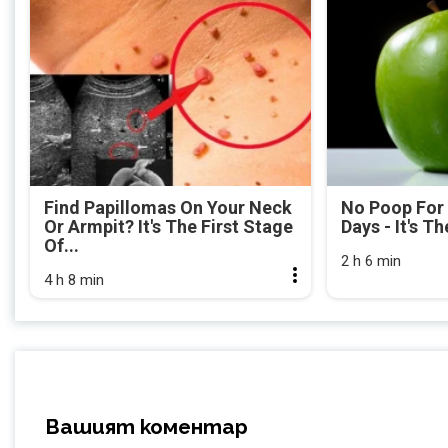
Find Papillomas On Your Neck
No Poop For
Or Armpit? It's The First Stage
Days - It's Th
Of...
2 h 6 min
4 h 8 min
Вашият коментар