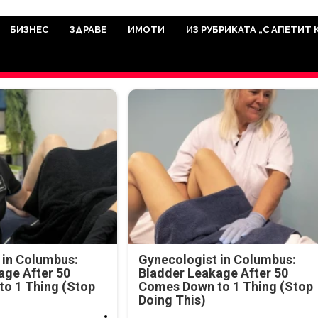
има мисията да отразява всичко знач
икуват на нашия сайт са от досто
БИЗНЕС
ЗДРАВЕ
ИМОТИ
ИЗ РУБРИКАТА „С АПЕТИТ 
а аудитория, затова държим на про
ви новините такива, каквито са. В 
 in Columbus:
Gynecologist in Columbus:
age After 50
Bladder Leakage After 50
o 1 Thing (Stop
Comes Down to 1 Thing (Stop
Doing This)