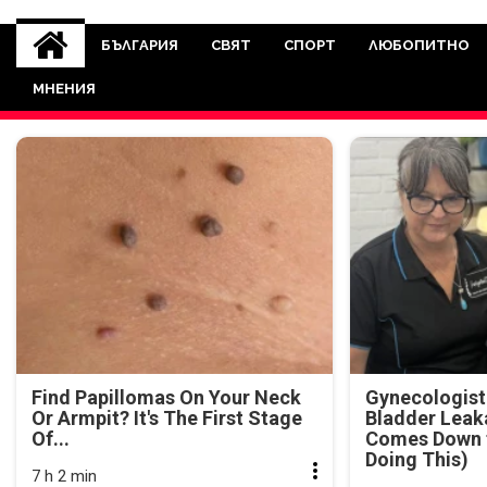
novinite-dnesbg.eu
Novinite-dnesbg.eu е медия, която 
Света. Новините, които се публ
БЪЛГАРИЯ
СВЯТ
СПОРТ
ЛЮБОПИТНО
между медията и читателскат
МНЕНИЯ
страна. Поднасяме 
Find Papillomas On Your Neck
Gynecologist
Or Armpit? It's The First Stage
Bladder Leak
Of...
Comes Down t
Doing This)
7 h 2 min