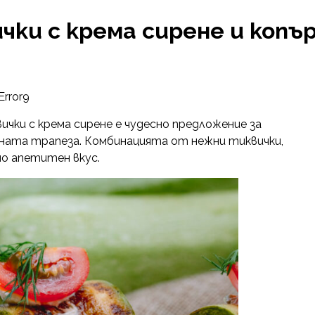
ки с крема сирене и копъ
Error9
ички с крема сирене е чудесно предложение за
ичната трапеза. Комбинацията от нежни тиквички,
о апетитен вкус.