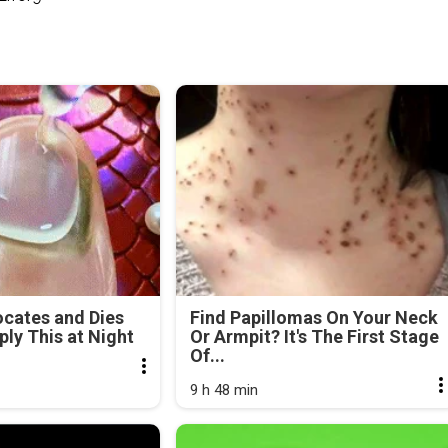
cates and Dies
Find Papillomas On Your Neck
ly This at Night
Or Armpit? It's The First Stage
Of...
9 h 48 min