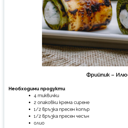
Фрийпик – Ил
Необходими продукти
4 тиквички
2 опаковки крема сирене
1/2 връзка пресен копър
1/2 връзка пресен чесън
олио