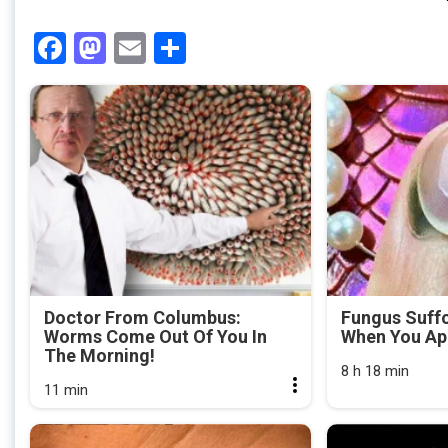
Facebook
Mastodon
Email
Share
Doctor From Columbus:
Fungus Suffo
Worms Come Out Of You In
When You App
The Morning!
8 h 18 min
11 min