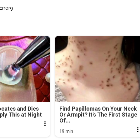
Error9
cates and Dies
Find Papillomas On Your Neck
ly This at Night
Or Armpit? It's The First Stage
Of...
19 min