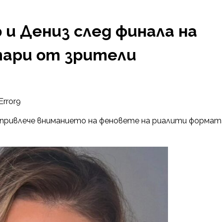
 и Дениз след финала на
тари от зрители
Error9
о привлече вниманието на феновете на риалити формат