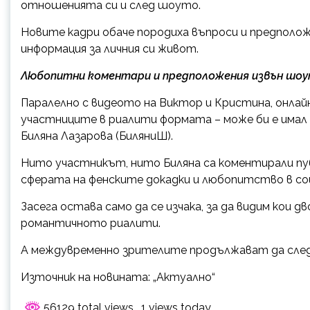
отношенията си и след шоуто.
Новите кадри обаче породиха въпроси и предполож
информация за личния си живот.
Любопитни коментари и предположения извън шо
Паралелно с видеото на Виктор и Кристина, онлайн
участниците в риалити формата – може би е имал
Биляна Лазарова (БиляниШ).
Нито участникът, нито Биляна са коментирали пу
сферата на фенските докадки и любопитство в со
Засега остава само да се изчака, за да видим кои 
романтичното риалити.
А междувременно зрителите продължават да след
Източник на новината: „Актуално“
56129 total views
, 1 views today