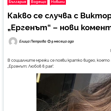
България
Водещо
Новини
Какво се случва с Виктор
„Ергенът“ – нови комен
Елица Петрова
9 месеца ago
В социалните мрежи се появи кратко видео, коет
„Ергенът: Любов в рая“.