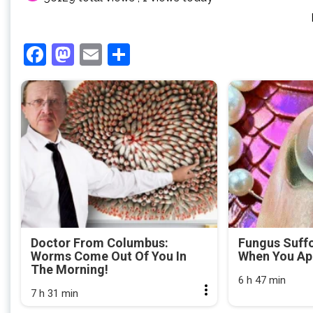
Facebook
Mastodon
Email
Share
Doctor From Columbus:
Fungus Suffo
Worms Come Out Of You In
When You App
The Morning!
6 h 47 min
7 h 31 min