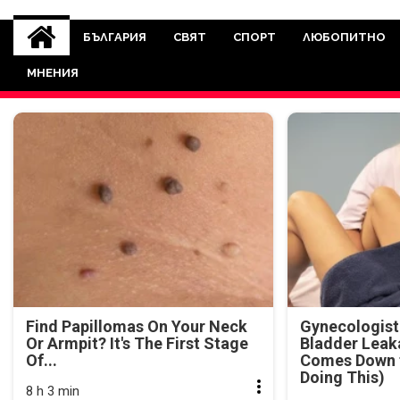
novinite-dnesbg.eu
Novinite-dnesbg.eu е медия, която 
Света. Новините, които се публ
БЪЛГАРИЯ
СВЯТ
СПОРТ
ЛЮБОПИТНО
между медията и читателскат
МНЕНИЯ
страна. Поднасяме 
Find Papillomas On Your Neck
Gynecologist
Or Armpit? It's The First Stage
Bladder Leak
Of...
Comes Down t
Doing This)
8 h 3 min