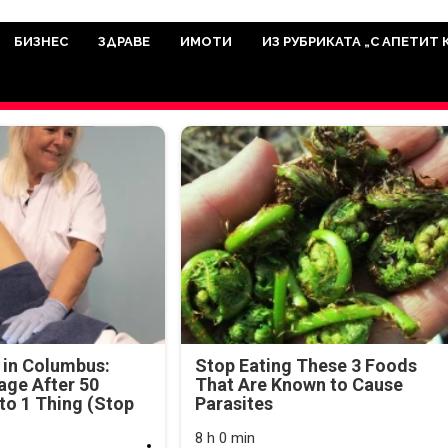
има мисията да отразява всичко знач
икуват на нашия сайт са от досто
БИЗНЕС
ЗДРАВЕ
ИМОТИ
ИЗ РУБРИКАТА „С АПЕТИТ 
а аудитория, затова държим на про
ви новините такива, каквито са. В 
 in Columbus:
Stop Eating These 3 Foods
age After 50
That Are Known to Cause
o 1 Thing (Stop
Parasites
8 h 0 min