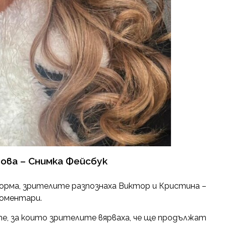
ова – Снимка Фейсбук
форма, зрителите разпознаха Виктор и Кристина –
коментари.
е, за които зрителите вярваха, че ще продължат