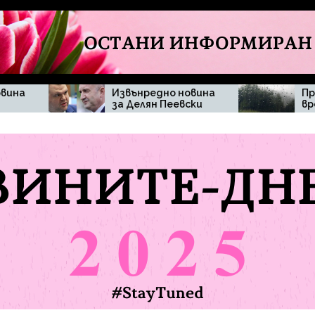
Извънредно новина
Промяна във
за Делян Пеевски
времето изненада
жителите на
община Мъглиж