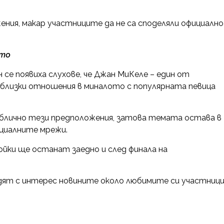
ения, макар участниците да не са споделяли официално
уто
 се появиха слухове, че Джан МиКеле – един от
 близки отношения в миналото с популярната певица
блично тези предположения, затова темата остава в
циалните мрежи.
двойки ще останат заедно и след финала на
ят с интерес новините около любимите си участници