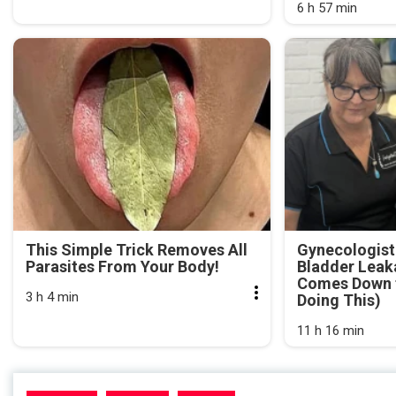
6 h 57 min
This Simple Trick Removes All
Gynecologist
Parasites From Your Body!
Bladder Leak
Comes Down t
3 h 4 min
Doing This)
11 h 16 min