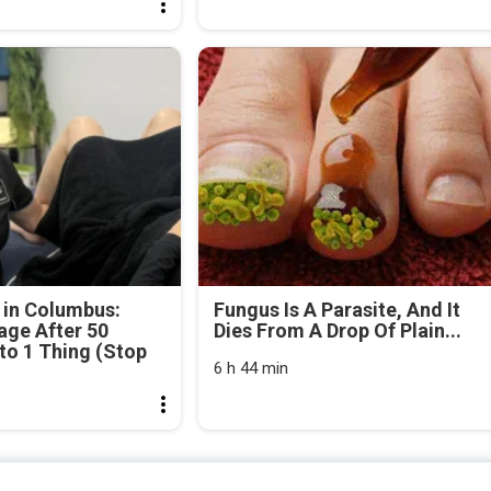
 in Columbus:
Fungus Is A Parasite, And It
age After 50
Dies From A Drop Of Plain...
o 1 Thing (Stop
6 h 44 min