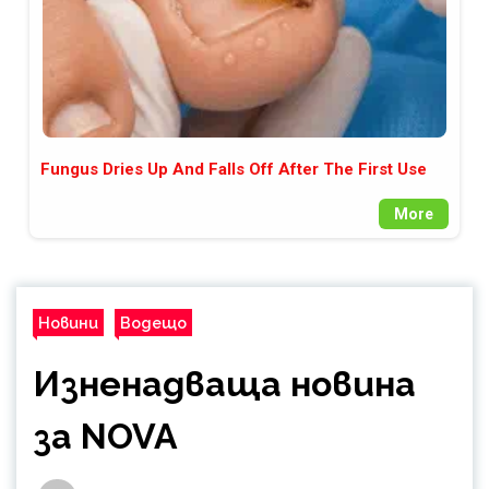
Fungus Dries Up And Falls Off After The First Use
More
Новини
Водещо
Изненадваща новина
за NOVA