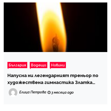
България
Водещо
Новини
Напусна ни легендарният треньор по
художествена гимнастика Златка
Бончева
Елица Петрова
3 месеца ago