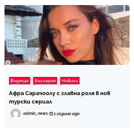
Водещо
България
Новини
Афра Сарачоолу с главна роля в нов
турски сериал
admin_news
1 година ago