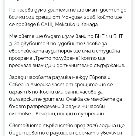
По негови думи зрителите ще имат достъп до
всички 104 срещи от Мондиал 2026, който ще
се проведе в САЩ, Мексико и Канада.
Мачовете ще бъдат излъчвани по БНТ 1 и БНТ
3. За двубоите в по-удобните часове за
европейската аудитория ще има и студийна
програма „Трето полувреме“, която ще
предлага анализи и допълнително съдържание.
Заради часовата разлика между Европа и
Северна Америка част от срещите ще се
играят в по-късни или ранни часове за
българските зрители. Очаква се мачовете да
бъдат разпределени в различни часови
слотове – вечерни, нощни и сутрешни.
Световното първенство през 2026 година ще
бъде първото с разширен формат и увеличен