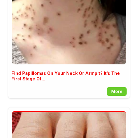
между медията и читателската
аудитория, затова държим на
прозрачност и коректност от
наша страна. Поднасяме ви
новините такива, каквито са. В
пълния си потенциал.
Find Papillomas On Your Neck Or Armpit? It's The
First Stage Of...
More