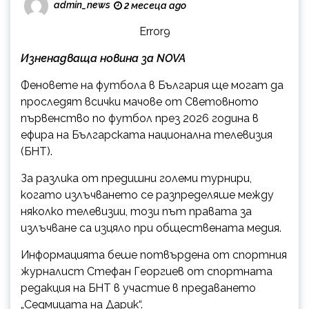
admin_news
2 месеца ago
Error9
Изненадваща новина за NOVA
Феновете на футбола в България ще могат да
проследят всички мачове от Световното
първенство по футбол през 2026 година в
ефира на Българската национална телевизия
(БНТ).
За разлика от предишни големи турнири,
когато излъчването се разпределяше между
няколко телевизии, този път правата за
излъчване са изцяло при обществената медия.
Информацията беше потвърдена от спортния
журналист Стефан Георгиев от спортната
редакция на БНТ в участие в предаването
„Седмицата на Дарик“.