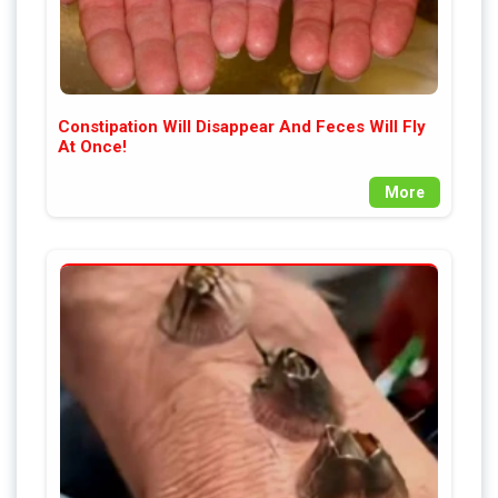
Constipation Will Disappear And Feces Will Fly
At Once!
More