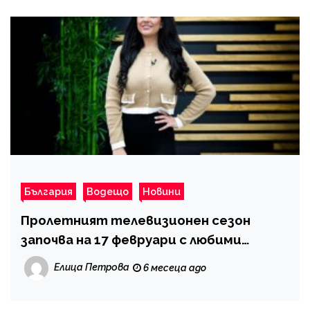
България
Водещо
Новини
Пролетният телевизионен сезон
започва на 17 февруари с любими
формати и познати лица
Елица Петрова
6 месеца ago