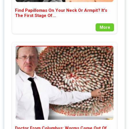
Find Papillomas On Your Neck Or Armpit? It's
The First Stage Of...
More
Doctor From Columbus: Worms Come Out Of