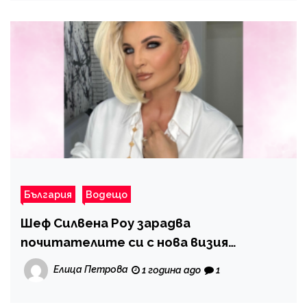
България
Водещо
Шеф Силвена Роу зарадва
почитателите си с нова визия
(СНИМКА)
Елица Петрова
1 година ago
1