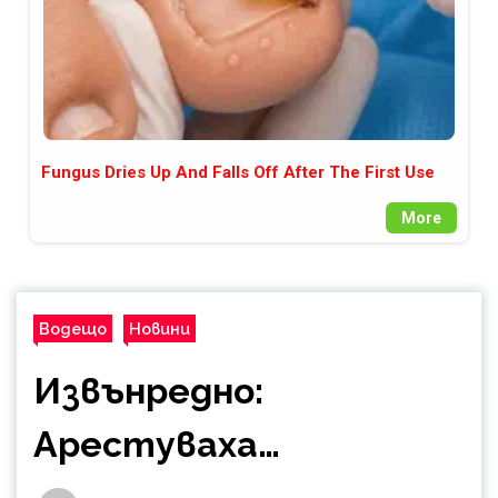
Fungus Dries Up And Falls Off After The First Use
More
Водещо
Новини
Извънредно:
Арестуваха…