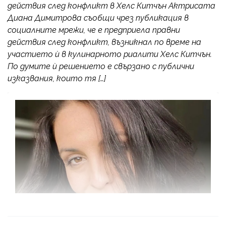
действия след конфликт в Хелс Китчън Актрисата
Диана Димитрова съобщи чрез публикация в
социалните мрежи, че е предприела правни
действия след конфликт, възникнал по време на
участието ѝ в кулинарното риалити Хелс Китчън.
По думите ѝ решението е свързано с публични
изказвания, които тя […]