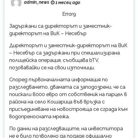
admin_news
1 месец ago
Error9
Задържани са директорът и заместник-
директорът на ВиК – Несебър
Директорът и заместник-директорът на ВиК
– Несебър са задържани при специализирана
полицейска операция, съобщава bTV,
позовавайки се на свои източници.
Според първоначалната информация по
разследването, двамата са заподозрени, че са
поискали 8000 евро от собственик на парцел в
района на село Кошарица във връзка с
присъединяване на новострояща се сграда към
водопреносната мрежа.
По данни на разследващите, на инвеститора
не е било позволено да подаде официално