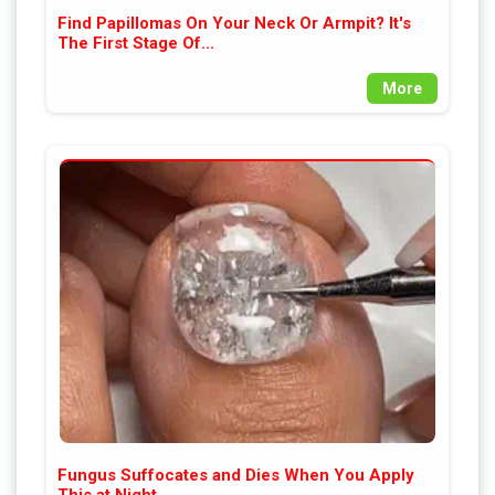
Find Papillomas On Your Neck Or Armpit? It's
The First Stage Of...
More
Fungus Suffocates and Dies When You Apply