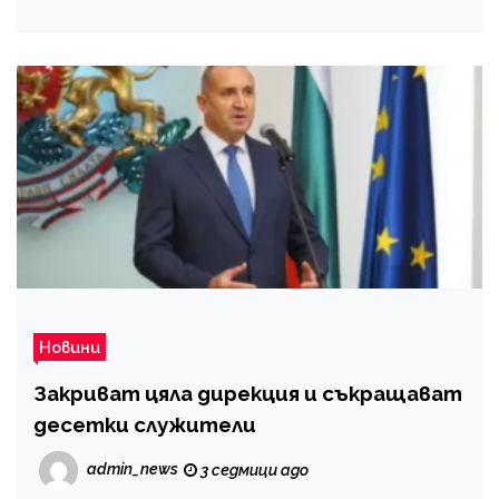
Новини
Закриват цяла дирекция и съкращават
десетки служители
admin_news
3 седмици ago