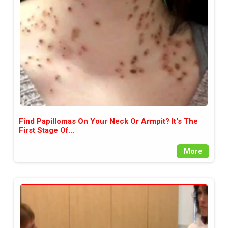
между медията и читателската
аудитория, затова държим на
прозрачност и коректност от
наша страна. Поднасяме ви
новините такива, каквито са. В
пълния си потенциал.
Find Papillomas On Your Neck Or Armpit? It's The
First Stage Of...
More