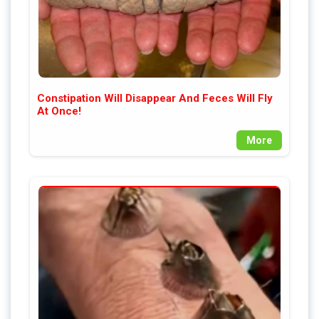
Constipation Will Disappear And Feces Will Fly
At Once!
More