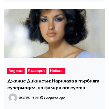
Водещо
България
Новини
Джанис Дикинсън: Наричаха я първият
супермодел, но фалира от суета
admin_news
1 година ago