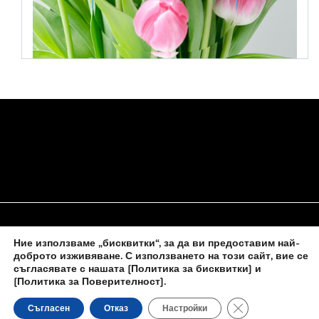
Ние използваме „бисквитки“, за да ви предоставим най-
НАЧАЛО
ЗА НАС
ПОЛИТИКА ЗА БИСКВИТКИ
доброто изживяване. С използването на този сайт, вие се
съгласявате с нашата
[Политика за бисквитки] и
КОНТАКТИ С НАС
[Политика за Поверителност]
.
Close GDPR Cooki
Съгласен
Отказ
Настройки
Новините на
novinite-dnesbg.eu