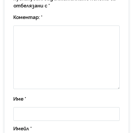
отбелязани с
*
Коментар:
*
Име
*
Имейл
*