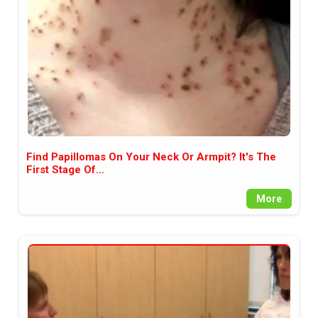
Find Papillomas On Your Neck Or Armpit? It's The
First Stage Of...
More