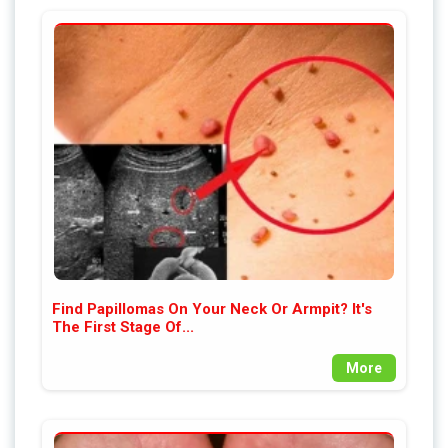
Find Papillomas On Your Neck Or Armpit? It's
The First Stage Of...
More