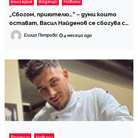
България
Водещо
Новини
„Сбогом, приютелю…“ – думи които
остават, Васил Найденов се сбогува с
Михаил Белчев
Елица Петрова
4 месеца ago
Водещо
Новини