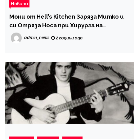
Новини
Мони от Hell’s Kitchen Заряза Митко и
си Отряза Носа при Хирурга на
Преслава
admin_news
2 години ago