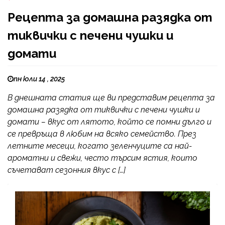
Рецепта за домашна разядка от
тиквички с печени чушки и
домати
пн юли 14 , 2025
В днешната статия ще ви представим рецепта за
домашна разядка от тиквички с печени чушки и
домати – вкус от лятото, който се помни дълго и
се превръща в любим на всяко семейство. През
летните месеци, когато зеленчуците са най-
ароматни и свежи, често търсим ястия, които
съчетават сезонния вкус с […]