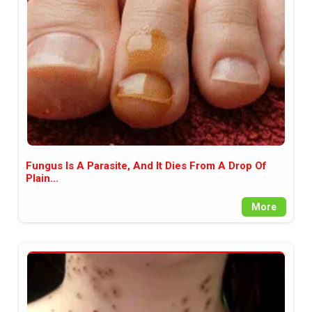
между медията и читателската
аудитория, затова държим на
прозрачност и коректност от
наша страна. Поднасяме ви
новините такива, каквито са. В
пълния си потенциал.
Fungus Is A Parasite, And It Dies From A Drop Of
Plain...
More