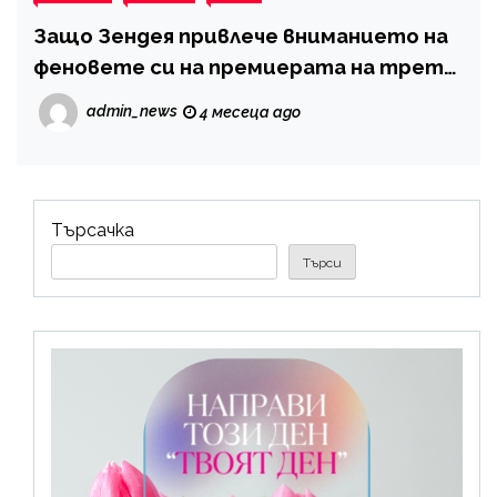
Защо Зендея привлече вниманието на
феновете си на премиерата на трети
сезон на „Еуфория“
admin_news
4 месеца ago
Търсачка
Търси