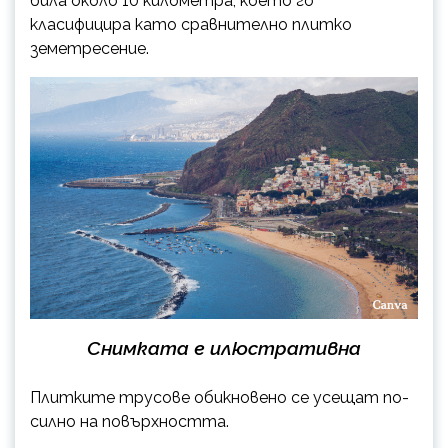
била около 10 километра, което го
класифицира като сравнително плитко
земетресение.
Снимката е илюстративна
Плитките трусове обикновено се усещат по-
силно на повърхността.