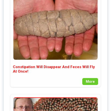
Constipation Will Disappear And Feces Will Fly
At Once!
More