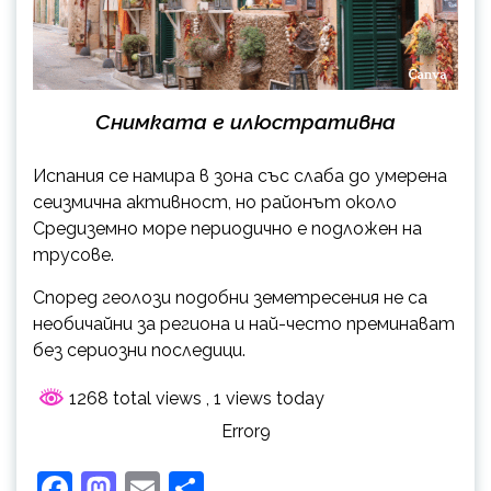
Снимката е илюстративна
Испания се намира в зона със слаба до умерена
сеизмична активност, но районът около
Средиземно море периодично е подложен на
трусове.
Според геолози подобни земетресения не са
необичайни за региона и най-често преминават
без сериозни последици.
1268 total views
, 1 views today
Error9
Facebook
Mastodon
Email
Share