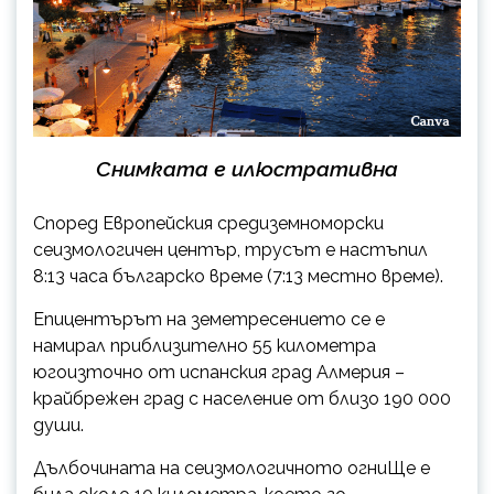
Снимката е илюстративна
Според Европейския средиземноморски
сеизмологичен център, трусът е настъпил
8:13 часа българско време (7:13 местно време).
Епицентърът на земетресението се е
намирал приблизително 55 километра
югоизточно от испанския град Алмерия –
крайбрежен град с население от близо 190 000
души.
Дълбочината на сеизмологичното огниЩе е