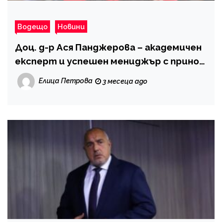
Водещо
Новини
Доц. д-р Ася Панджерова – академичен
експерт и успешен мениджър с принос
към туризма
Елица Петрова
3 месеца ago