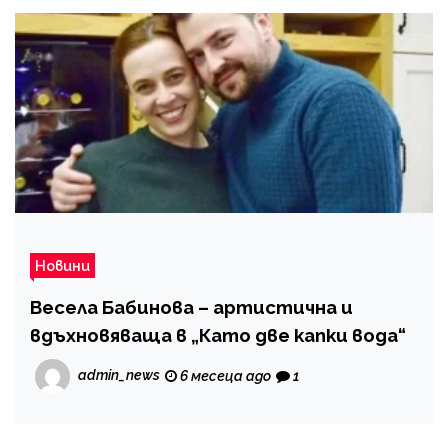
Новини
Весела Бабинова – артистична и
вдъхновяваща в „Като две капки вода“
admin_news
6 месеца ago
1