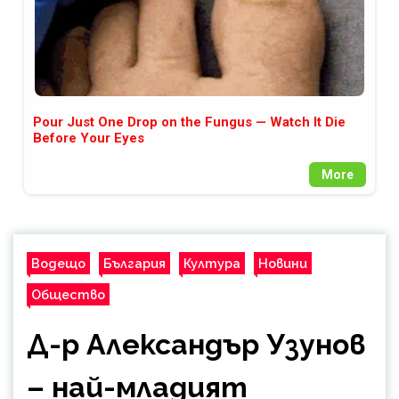
Pour Just One Drop on the Fungus — Watch It Die
Before Your Eyes
More
Водещо
България
Култура
Новини
Общество
Д-р Александър Узунов
– най-младият