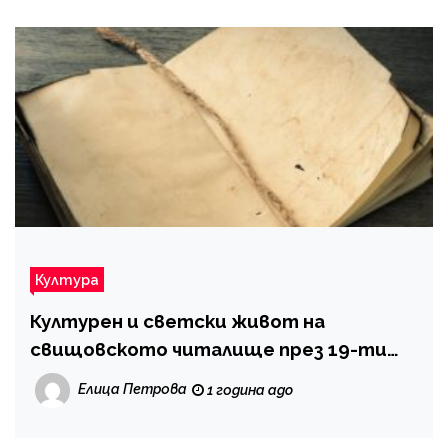
Култура
Културен и светски живот на
свищовското читалище през 19-ти
век (Част първа)
Елица Петрова
1 година ago