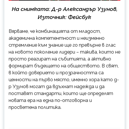
На снимката: Д-р Александър Узунов,
Източник: Фейсбук
Вярваме, че комбинацията от младост,
академична компетентност и неизменно
стремление към знание ще го превърне в глас
на новото поколение лидери – такива, които не
просто реагират на събитията, а активно
формират бъдещето на обществото. В свят,
в който доверието и прозрачността са
ценности на първо място, именно хора като д-
р Узунов могат да вдъхнат надежда и да
поставят стандарти, които ще определят
новата ера на една по-отговорна и
просветена политика.