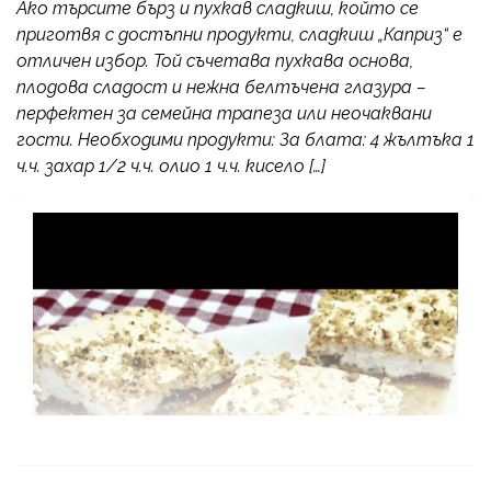
Ако търсите бърз и пухкав сладкиш, който се
приготвя с достъпни продукти, сладкиш „Каприз“ е
отличен избор. Той съчетава пухкава основа,
плодова сладост и нежна белтъчена глазура –
перфектен за семейна трапеза или неочаквани
гости. Необходими продукти: За блата: 4 жълтъка 1
ч.ч. захар 1/2 ч.ч. олио 1 ч.ч. кисело […]