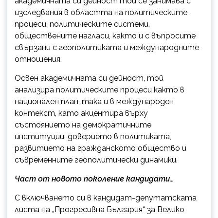
академичната си дейност той се занимава с
изследвания в областта на политическите
процеси, политическите системи,
обществените нагласи, както и с въпросите
свързани с геополитиката и международните
отношения.
Освен академичната си дейност, той
анализира политическите процеси както в
национален план, така и в международен
контекст, като акцентира върху
състоянието на демократичните
институции, доверието в политиката,
развитието на гражданското общество и
съвременните геополитически динамики.
Част от новото поколение кандидати…
С включването си в кандидат-депутатската
листа на „Прогресивна България“ за Велико