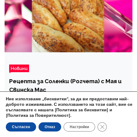
Новини
Рецепта за Соленки (Рогчета) с Мая и
Свинска Мас
Ние използваме „бисквитки“, за да ви предоставим най-
admin_news
1 година ago
доброто изживяване. С използването на този сайт, вие се
съгласявате с нашата
[Политика за бисквитки] и
[Политика за Поверителност]
.
Close GDPR Cooki
Съгласен
Отказ
Настройки
Търсачка