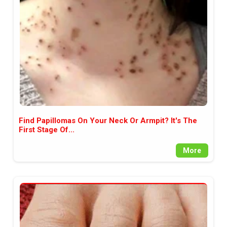
между медията и читателската
аудитория, затова държим на
прозрачност и коректност от
наша страна. Поднасяме ви
новините такива, каквито са. В
пълния си потенциал.
Find Papillomas On Your Neck Or Armpit? It's The
First Stage Of...
More