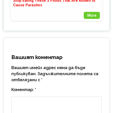
Stop Eating These 3 Foods That Are Known to
Cause Parasites
More
Вашият коментар
Вашият имейл адрес няма да бъде
публикуван.
Задължителните полета са
отбелязани с
*
Коментар:
*