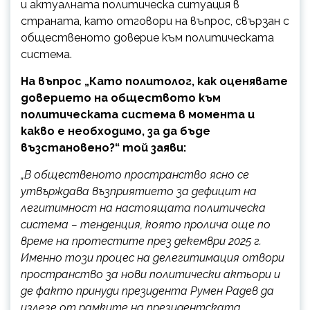
и актуалната политическа ситуация в
страната, като отговори на въпрос, свързан с
общественото доверие към политическата
система.
На въпрос „Като политолог, как оценявате
доверието на обществото към
политическата система в момента и
какво е необходимо, за да бъде
възстановено?“ той заяви:
„В общественото пространство ясно се
утвърждава възприятието за дефицит на
легитимност на настоящата политическа
система – тенденция, която пролича още по
време на протесmumе през декември 2025 г.
Именно този процес на делегитимация отвори
пространство за нови политически актьори и
де факто принудu президента Румен Радев да
излезе от рамките на президентската