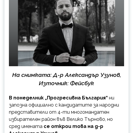
На снимката: Д-р Александър Узунов,
Източник: Фейсбук
В понеделник „Прогресивна България“
ни
запозна официално с кандидатите за народни
представители от 4-ти многомандатен
избирателен район във Велико Търново, но
сред имената
се открои това на д-р