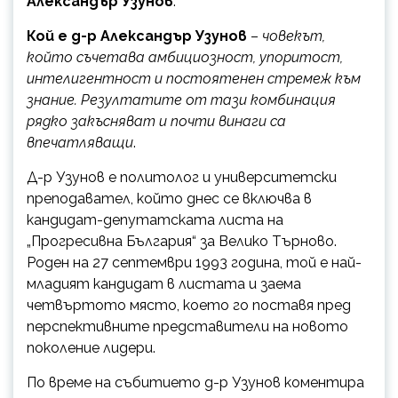
Александър Узунов
.
Кой е д-р Александър Узунов
–
човекът,
който съчетава амбициозност, упоритост,
интелигентност и постоятенен стремеж към
знание. Резултатите от тази комбинация
рядко закъсняват и почти винаги са
впечатляващи
.
Д-р Узунов е политолог и университетски
преподавател, който днес се включва в
кандидат-депутатската листа на
„Прогресивна България“ за Велико Търново.
Роден на 27 септември 1993 година, той е най-
младият кандидат в листата и заема
четвъртото място, което го поставя пред
перспективните представители на новото
поколение лидери.
По време на събитието д-р Узунов коментира