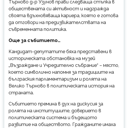
Търново д-р Узунов прави следваща стъпка в
обществената си активност и надгражда
своята вдъхновяваща кариера, която е готова
да отговори на предизвикателствата на
съвременната политика.
Още за събитието…
Кандидат-депутатите бяха представени в
историческата обстановка на музей
„Възраждане и Учредително събрание“ – място,
което символично напомня за традициите на
бълграския парламентаризъм и ролята на
Велико Търново в политическата история на
страната.
Събитието премина в дух на дискусия за
ролята на институциите, доверието в
политическата система и бъдещото
развитие на обществото. Гражданите имаха