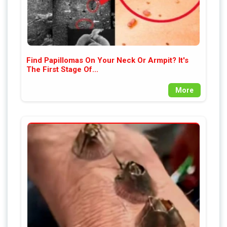
Find Papillomas On Your Neck Or Armpit? It's
The First Stage Of...
More