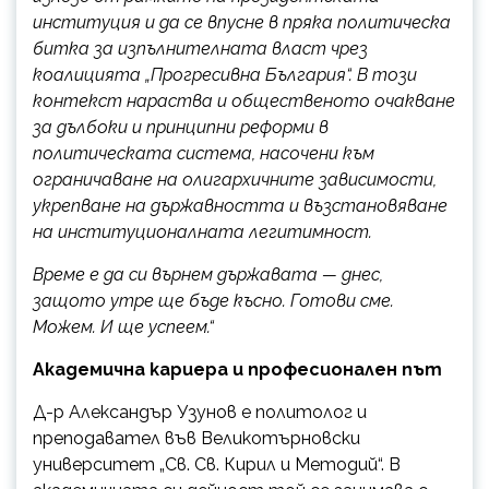
институция и да се впусне в пряка политическа
битка за изпълнителната власт чрез
коалицията „Прогресивна България“. В този
контекст нараства и общественото очакване
за дълбоки и принципни реформи в
политическата система, насочени към
ограничаване на олигархичните зависимости,
укрепване на държавността и възстановяване
на институционалната легитимност.
Време е да си върнем държавата — днес,
защото утре ще бъде късно. Готови сме.
Можем. И ще успеем.“
Академична кариера и професионален път
Д-р Александър Узунов е политолог и
преподавател във Великотърновски
университет „Св. Св. Кирил и Методий“. В