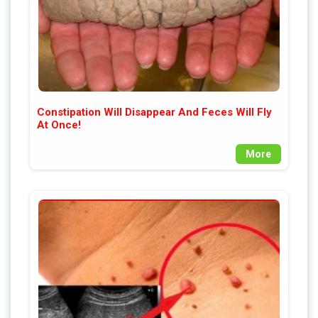
Constipation Will Disappear And Feces Will Fly
At Once!
More