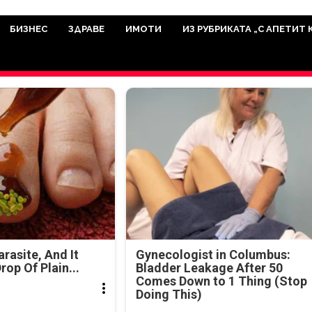
има мисията да отразява всичко знач
икуват на нашия сайт са от досто
БИЗНЕС
ЗДРАВЕ
ИМОТИ
ИЗ РУБРИКАТА „С АПЕТИТ 
а аудитория, затова държим на про
ви новините такива, каквито са. В 
arasite, And It
Gynecologist in Columbus:
rop Of Plain...
Bladder Leakage After 50
Comes Down to 1 Thing (Stop
Doing This)