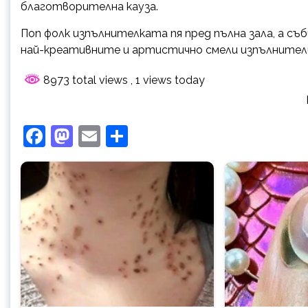
благотворителна кауза.
Поп фолк изпълнителката пя пред пълна зала, а с
най-креативните и артистично смели изпълнители
8973 total views
, 1 views today
Facebook
Mastodon
Email
Share