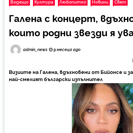
Водещо
Култура
Любопитно
Новини
Свят
Галена с концерт, вдъхн
които родни звезди я ув
admin_news
9 месеца ago
Визиите на Галена, вдъхновени от Бийонсе и з
най-смелият български изпълнител