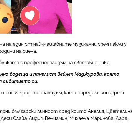
цена на един от най-мащабните музикални спектакли у
одини на сцена.
бликата с професионализъм на световно ниво.
нна водеща и панелист Зейнеп Маджурова, която
т събитието си.
и нейния професионализъм, като определи концерта
лярни български личност сред които Анелия, Цветелин
 Деси Слава, Лидия, Вениамин, Михаела Маринова, Дара,