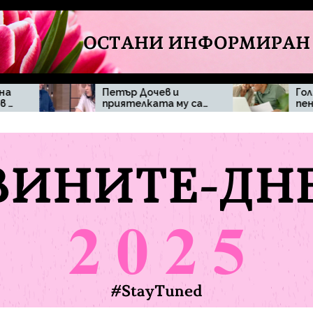
Петър Дочев и
Голям брой
приятелката му са
пенсионери могат
се разделили,
да бъдат засегнат
твърдят медийни
при отпадане на
публикации
минималната
пенсия