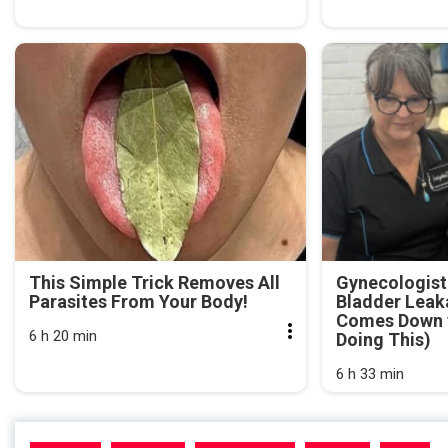
This Simple Trick Removes All
Gynecologist
Parasites From Your Body!
Bladder Leak
Comes Down t
6 h 20 min
Doing This)
6 h 33 min