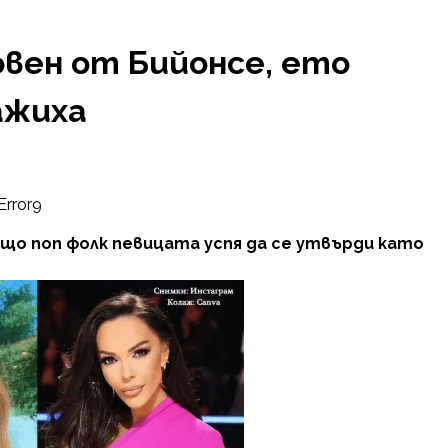
овен от Бийонсе, ето
ажиха
Error9
ащо поп фолк певицата успя да се утвърди като