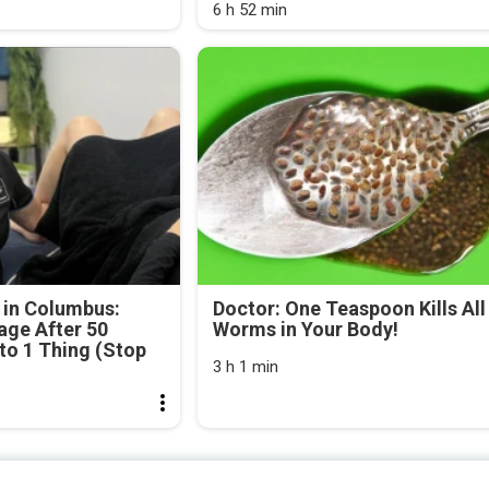
6 h 52 min
 in Columbus:
Doctor: One Teaspoon Kills All
age After 50
Worms in Your Body!
o 1 Thing (Stop
3 h 1 min