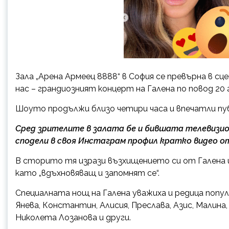
Зала „Арена Армеец 8888“ в София се превърна в с
нас – грандиозният концерт на Галена по повод 20 г
Шоуто продължи близо четири часа и впечатли пу
Сред зрителите в залата бе и бившата телевизио
сподели в своя Инстаграм профил кратко видео о
В сторито тя изрази възхищението си от Галена 
като „вдъхновяващ и запомнят се“.
Специалната нощ на Галена уважиха и редица попу
Янева, Константин, Алисия, Преслава, Азис, Малина,
Николета Лозанова и други.