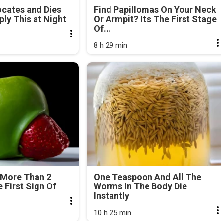
cates and Dies
Find Papillomas On Your Neck
ly This at Night
Or Armpit? It's The First Stage
Of...
8 h 29 min
 More Than 2
One Teaspoon And All The
e First Sign Of
Worms In The Body Die
Instantly
10 h 25 min