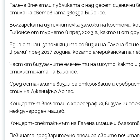
Галена впечатли публиката с над десет сценични в
стила на световната звезда Бийонсе.
Българската изпълнителка заложи на костюми, ко
Бийонсе от турнето ù през 2023 г., както и от дру
Една от най-запомнящите се визии на Галена беше
„Грами“ през 2017 година, когато американската пе
Част от визуалните елементи на шоуто, както и 
стилистиката на Бийонсе.
Сред останалите визии се открояваше и сребрист 
стил на Дженифър Лопес.
Концертът впечатли с хореография, визуални ефек
международен мащаб.
Концерт-спектакълът на Галена имаше и благотв
Певицата предварително апелира своите почитате