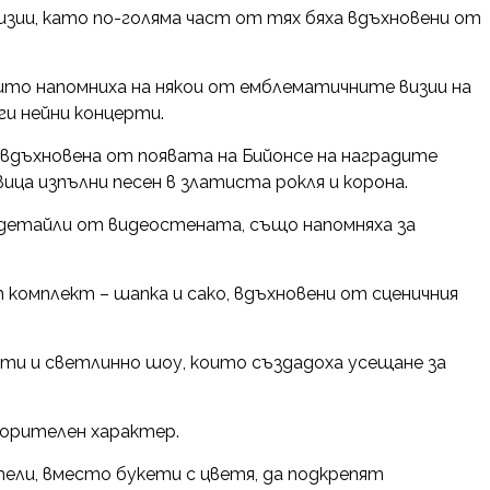
изии, като по-голяма част от тях бяха вдъхновени от
ито напомниха на някои от емблематичните визии на
ги нейни концерти.
 вдъхновена от появата на Бийонсе на наградите
вица изпълни песен в златиста рокля и корона.
детайли от видеостената, също напомняха за
комплект – шапка и сако, вдъхновени от сценичния
ти и светлинно шоу, които създадоха усещане за
орителен характер.
ли, вместо букети с цветя, да подкрепят