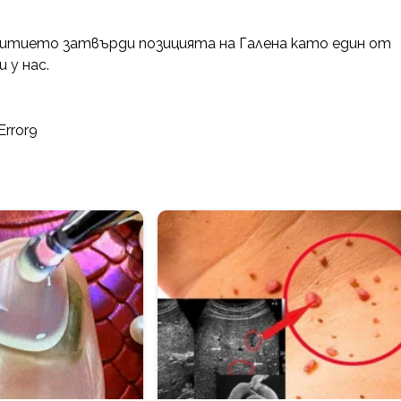
ъбитието затвърди позицията на Галена като един от
 у нас.
Error9