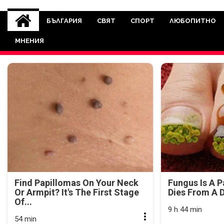
novinite-dnesbg.eu
Novinite-dnesbg.eu е медия, която 
Света. Новините, които се публ
БЪЛГАРИЯ
СВЯТ
СПОРТ
ЛЮБОПИТНО
между медията и читателскат
МНЕНИЯ
страна. Поднасяме 
Find Papillomas On Your Neck
Fungus Is A P
Or Armpit? It's The First Stage
Dies From A D
Of...
9 h 44 min
54 min