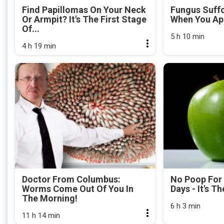
Find Papillomas On Your Neck
Fungus Suffo
Or Armpit? It's The First Stage
When You App
Of...
5 h 10 min
4 h 19 min
Doctor From Columbus:
No Poop For
Worms Come Out Of You In
Days - It's Th
The Morning!
6 h 3 min
11 h 14 min