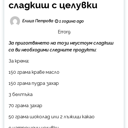
сладкиш с целувки
Елица Петрова
1 година ago
Error9
За приготвянето на този неустоум сладкиш
са ви необходими следните продукти:
За крема:
150 грама краве масло
150 грама пудра захар
3 белтъка
70 грама захар
50 грама шоколад или 2 лъжици какао
9 натрошени целувки