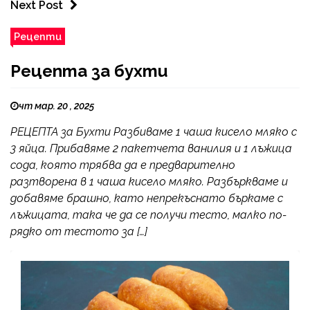
Next Post
Рецепти
Рецепта за бухти
чт мар. 20 , 2025
РЕЦЕПТА за Бухти Разбиваме 1 чаша кисело мляко с
3 яйца. Прибавяме 2 пакетчета ванилия и 1 лъжица
сода, която трябва да е предварително
разтворена в 1 чаша кисело мляко. Разбъркваме и
добавяме брашно, като непрекъснато бъркаме с
лъжицата, така че да се получи тесто, малко по-
рядко от тестото за […]