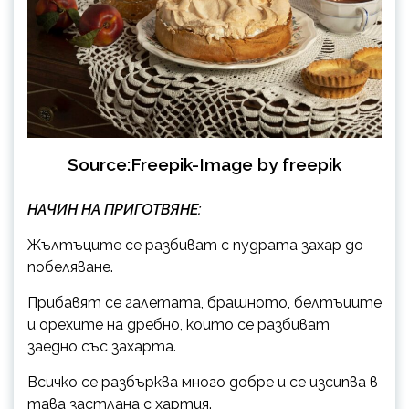
Source:Freepik-Image by freepik
НАЧИН НА ПРИГОТВЯНЕ:
Жълтъците се разбиват с пудрата захар до
побеляване.
Прибавят се галетата, брашното, белтъците
и орехите на дребно, които се разбиват
заедно със захарта.
Всичко се разбърква много добре и се изсипва в
тава застлана с хартия.