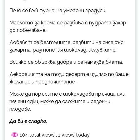
Пече се във фурна, на умерени градуси.
Маслото за крема се разбива с пудрата захар
до побеляване.
Добавят се белтъците, разбити на сняг със
захарта, разтопения шоколад, целувките.
Всичко се обърква добре и се намазва блата.
Декорацията на този десерт е изцяло по ваше
желание и предпочитание.
Може да поръсите с шоколадови пръчици или
печени ядки, може да сложите и сезонни
плодове.
Да ви е сладко.
104 total views
, 1 views today