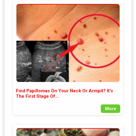
Find Papillomas On Your Neck Or Armpit? It's
The First Stage Of...
More