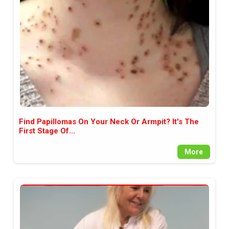
между медията и читателската
аудитория, затова държим на
прозрачност и коректност от
наша страна. Поднасяме ви
новините такива, каквито са. В
пълния си потенциал.
Find Papillomas On Your Neck Or Armpit? It's The
First Stage Of...
More