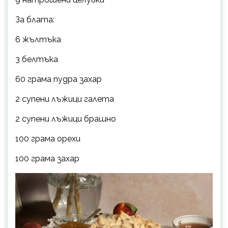
За блата:
6 жълтъка
3 белтъка
60 грама пудра захар
2 супени лъжици галета
2 супени лъжици брашно
100 грама орехи
100 грама захар