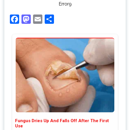
Error9
Facebook
Mastodon
Email
Share
Fungus Dries Up And Falls Off After The First
Use