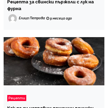
Рецепта за свински пържоли с лук на
фурна
Елица Петрова
9 месеца ago
Рецепти
Как да си направим домашни понички –