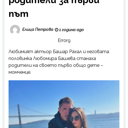
път
Елица Петрова
1 година ago
Error9
Любимият актьор Башар Рахал и неговата
половинка Любомира Башева станаха
родители на своето първо общо дете –
момченце.