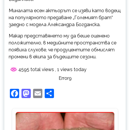
Миналата есен актьорът се изяви като водещ
на популярното предаване „Големият брат“
заедно с модела Александра Богданска.
Макар представянето му да беше оценено
положително, в медийните пространства се
появиха слухове, че продуцентите обмислят
промени в екипа за бъдещите сезони.
4595 total views
, 1 views today
Error9
Facebook
Mastodon
Email
Share