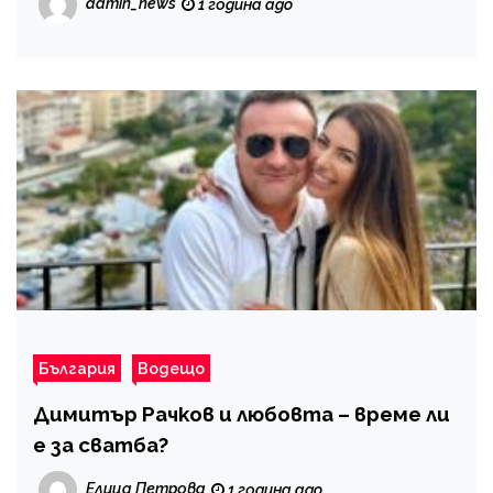
admin_news
1 година ago
България
Водещо
Димитър Рачков и любовта – време ли
е за сватба?
Елица Петрова
1 година ago