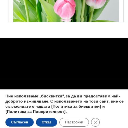
Ние използваме „бисквитки“, за да ви предоставим най-
НАЧАЛО
ЗА НАС
ПОЛИТИКА ЗА БИСКВИТКИ
доброто изживяване. С използването на този сайт, вие се
съгласявате с нашата
[Политика за бисквитки] и
КОНТАКТИ С НАС
[Политика за Поверителност]
.
Close GDPR Cooki
Съгласен
Отказ
Настройки
Новините на
novinite-dnesbg.eu