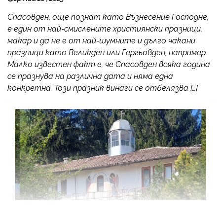
Спасовден, още познат като Възнесение Господне,
е един от най-смислените християнски празници,
макар и да не е от най-шумните и дълго чакани
празници като Великден или Гергьовден, например.
Малко известен факт е, че Спасовден всяка година
се празнува на различна дата и няма една
конкретна. Този празник винаги се отбелязва […]