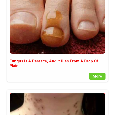
между медията и читателската
аудитория, затова държим на
прозрачност и коректност от
наша страна. Поднасяме ви
новините такива, каквито са. В
пълния си потенциал.
Fungus Is A Parasite, And It Dies From A Drop Of
Plain...
More