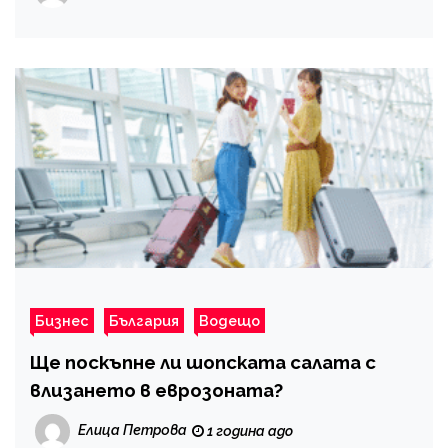
Бизнес
България
Водещо
Ще поскъпне ли шопската салата с
влизането в еврозоната?
Елица Петрова
1 година ago