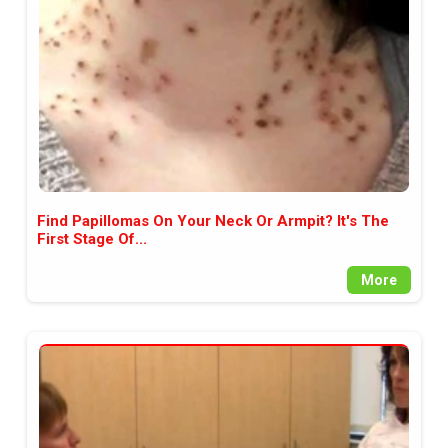
Find Papillomas On Your Neck Or Armpit? It's The
First Stage Of...
More