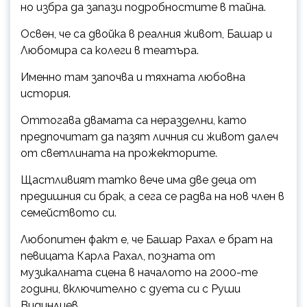
но избра да запази подробностите в тайна.
Освен, че са двойка в реалния живот, Башар и
Любомира са колеги в театъра.
Именно там започва и тяхната любовна
история.
Оттогава двамата са неразделни, като
предпочитат да пазят личния си живот далеч
от светлината на прожекторите.
Щастливият татко вече има две деца от
предишния си брак, а сега се радва на нов член в
семейството си.
Любопитен факт е, че Башар Рахал е брат на
певицата Карла Рахал, позната от
музикалната сцена в началото на 2000-те
години, включително с дуета си с Руши
Видинлиев.