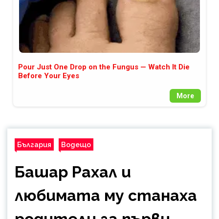
Pour Just One Drop on the Fungus — Watch It Die
Before Your Eyes
More
България
Водещо
Башар Рахал и
любимата му станаха
родители за първи