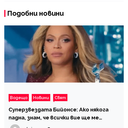
Подобни новини
Водещо
Новини
Свят
Суперзвездата Бийонсе: Ако някога
падна, знам, че всички вие ще ме
хванете