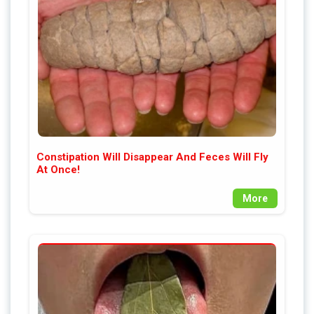
Constipation Will Disappear And Feces Will Fly
At Once!
More