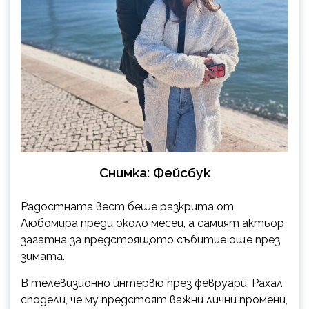
Снимка: Фейсбук
Радостната вест беше разкрита от
Любомира преди около месец, а самият актьор
загатна за предстоящото събитие още през
зимата.
В телевизионно интервю през февруари, Рахал
сподели, че му предстоят важни лични промени,