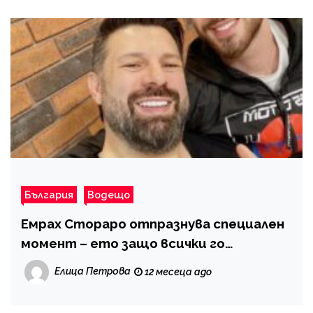
България
Водещо
Емрах Стораро отпразнува специален
момент – ето защо всички го
поздравяват
Елица Петрова
12 месеца ago