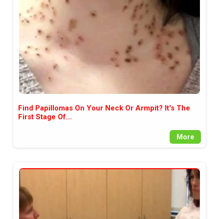
Find Papillomas On Your Neck Or Armpit? It's The
First Stage Of...
More