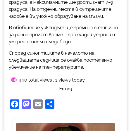
градуса, а максималните ще достигнат 7-9
градуса. На отделни места в сутрешните
часове е възможно образуване на мъгли.
В обобщение уикендът ще премине с типично
за ранна пролет време – прохладни утрини и
умерено топли следобеди.
Според синоптиците в началото на
следващата седмица се очаква постепенно
увеличение на температурите.
440 total views
, 1 views today
Error9
Facebook
Mastodon
Email
Share