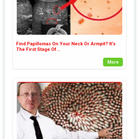
Find Papillomas On Your Neck Or Armpit? It's
The First Stage Of...
More