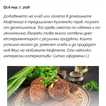
сб мар. 7 , 2026
Добавянето на хляб или галета в домашните
кюфтенца е традиционен кухненски трик, познат
от десетилетия. Той прави сместа по-обемна и по-
икономична. Въпреки това много готвачи днес
експериментират с различни продукти, които
успешно могат да заменят хляба и да придадат
нов вкус на любимите кюфтета. Ето няколко
интересни алтернативи: Ситно оформени […]