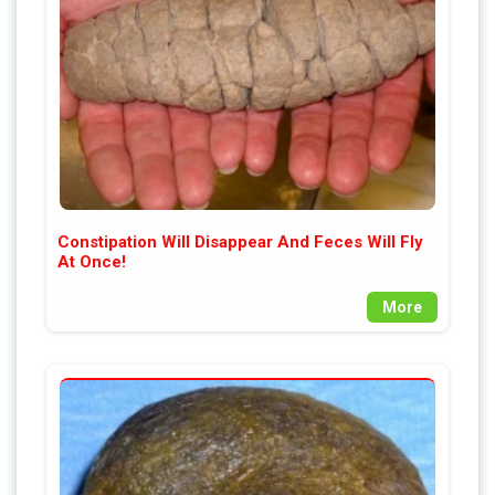
Constipation Will Disappear And Feces Will Fly
At Once!
More