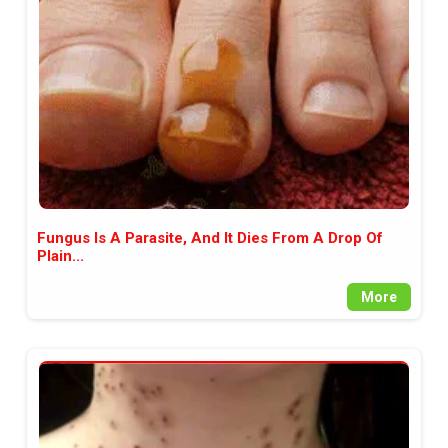
между медията и читателската
аудитория, затова държим на
прозрачност и коректност от
наша страна. Поднасяме ви
новините такива, каквито са. В
пълния си потенциал.
Fungus Is A Parasite, And It Dies From A Drop Of
Plain...
More