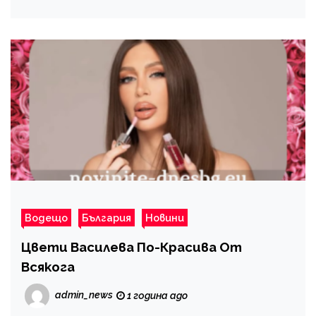
Водещо
България
Новини
Цвети Василева По-Красива От
Всякога
admin_news
1 година ago