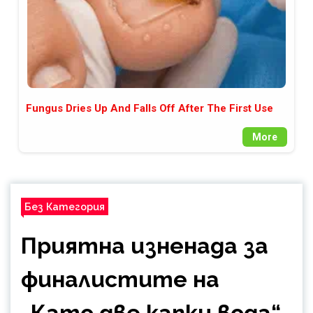
Fungus Dries Up And Falls Off After The First Use
More
Без Категория
Приятна изненада за
финалистите на
„Като две капки вода“