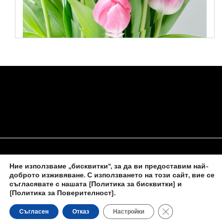
Ние използваме „бисквитки“, за да ви предоставим най-
НАЧАЛО
ЗА НАС
ПОЛИТИКА ЗА БИСКВИТКИ
доброто изживяване. С използването на този сайт, вие се
съгласявате с нашата
[Политика за бисквитки] и
КОНТАКТИ С НАС
[Политика за Поверителност]
.
Close GDPR Cooki
Съгласен
Отказ
Настройки
Новините на
novinite-dnesbg.eu