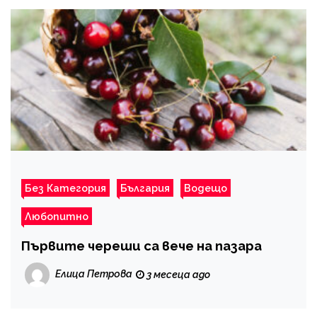
Без Категория
България
Водещо
Любопитно
Първите череши са вече на пазара
Елица Петрова
3 месеца ago