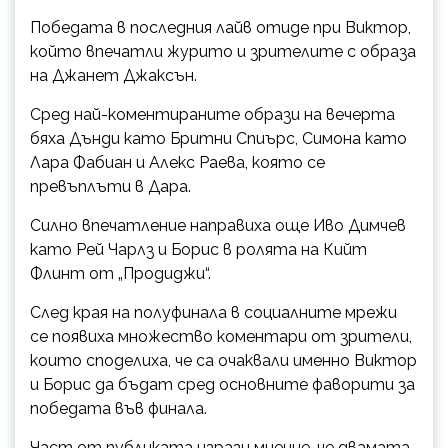
Победата в последния лайв отиде при Виктор,
който впечатли журито и зрителите с образа
на Джанет Джаксън.
Сред най-коментираните образи на вечерта
бяха Дънди като Бритни Спиърс, Симона като
Лара Фабиан и Алекс Раева, която се
превъплъти в Дара.
Силно впечатление направиха още Иво Димчев
като Рей Чарлз и Борис в ролята на Кийт
Флинт от „Продиджи“.
След края на полуфинала в социалните мрежи
се появиха множество коментари от зрители,
които споделиха, че са очаквали именно Виктор
и Борис да бъдат сред основните фаворити за
победата във финала.
Част от публиката изрази мнение, че двамата