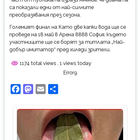
са показали едни от най-силните
преобразявания през сезона.
Големият финал на Като две капки вода ще се
проведе на 18 май в Арена 8888 София, където
участниците ще се борят за титлата „Най-
добър имитатор“ пред хиляди зрители.
1174 total views
, 1 views today
Error9
Facebook
Mastodon
Email
Share