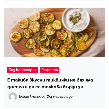
Без Категория
Рецепти
Е такива вкусни тиквички не бях яла
досега и да са толкова бързи за
приготвяне
Елица Петрова
4 месеца ago