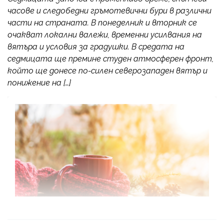
часове и следобедни гръмотевични бури в различни
части на страната. В понеделник и вторник се
очакват локални валежи, временни усилвания на
вятъра и условия за градушки. В средата на
седмицата ще премине студен атмосферен фронт,
който ще донесе по-силен северозападен вятър и
понижение на […]