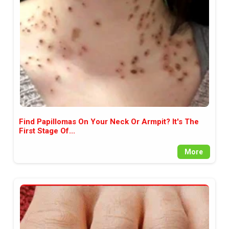
между медията и читателската
аудитория, затова държим на
прозрачност и коректност от
наша страна. Поднасяме ви
новините такива, каквито са. В
пълния си потенциал.
Find Papillomas On Your Neck Or Armpit? It's The
First Stage Of...
More