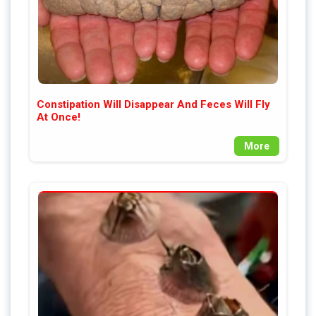
Constipation Will Disappear And Feces Will Fly
At Once!
More