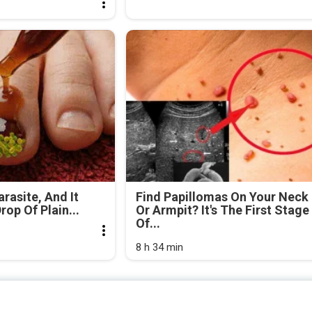
arasite, And It
Find Papillomas On Your Neck
rop Of Plain...
Or Armpit? It's The First Stage
Of...
8 h 34 min