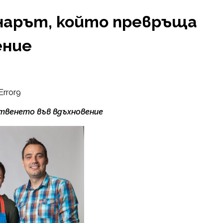
нарът, който превръща
ение
Error9
твенето във вдъхновение