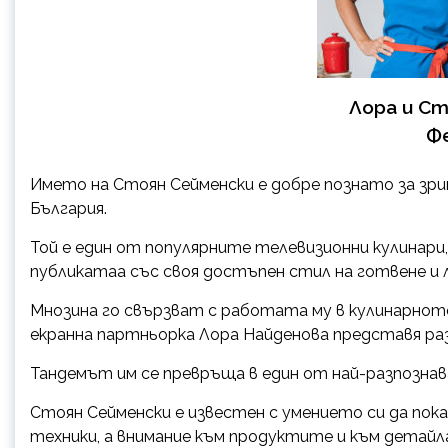
Лора и Ст
Ф
Името на Стоян Сейменски е добре познато за зр
България.
Той е един от популярните телевизионни кулинари
публикатаа със своя достъпен стил на готвене и 
Мнозина го свързват с работата му в кулинарното
екранна партньорка Лора Найденова представя раз
Тандемът им се превръща в един от най-разпозна
Стоян Сейменски е известен с умението си да пока
техники, а внимание към продуктите и към детайл