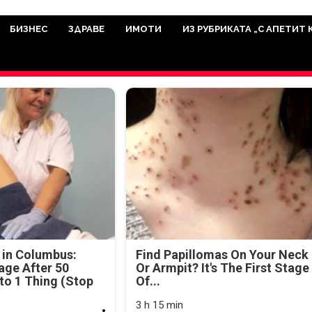
има мисията да отразява всичко знач
икуват на нашия сайт са от досто
БИЗНЕС
ЗДРАВЕ
ИМОТИ
ИЗ РУБРИКАТА „С АПЕТИТ 
а аудитория, затова държим на про
ви новините такива, каквито са. В 
 in Columbus:
Find Papillomas On Your Neck
age After 50
Or Armpit? It's The First Stage
o 1 Thing (Stop
Of...
3 h 15 min