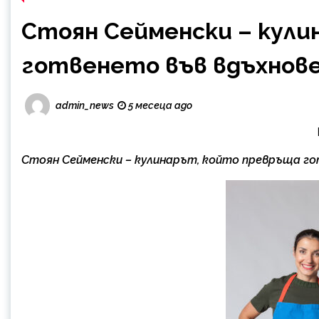
Стоян Сейменски – кули
готвенето във вдъхнов
admin_news
5 месеца ago
Стоян Сейменски – кулинарът, който превръща го