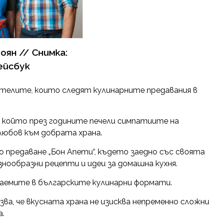
оян // Снимка:
ейсбук
ителите, които следят кулинарните предавания в
, който през годините печели симпатиите на
любов към добрата храна.
 предаване „Бон Апети“, където заедно със своята
нообразни рецепти и идеи за домашна кухня.
ваемите в българските кулинарни формати.
зва, че вкусната храна не изисква непременно сложни
а.