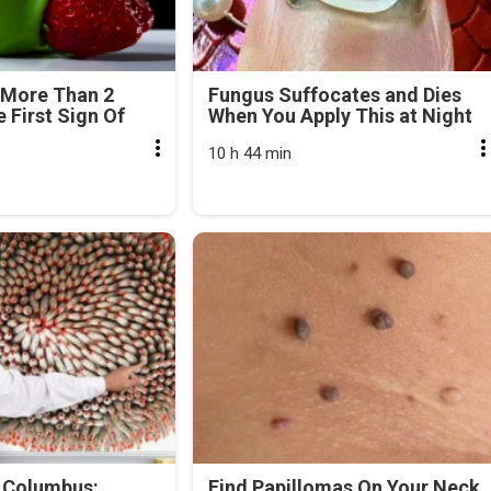
 More Than 2
Fungus Suffocates and Dies
e First Sign Of
When You Apply This at Night
10 h 44 min
 Columbus:
Find Papillomas On Your Neck