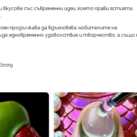
 вкусове със съвременни идеи, което прави ястията
.
Стоян продължава да вдъхновява любителите на
бъде едновременно удоволствие и творчество, а също 
Error9