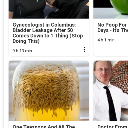
Gynecologist in Columbus:
No Poop For
Bladder Leakage After 50
Days - It's Th
Comes Down to 1 Thing (Stop
4 h 1 min
Doing This)
9 h 13 min
One Teaspoon And All The
Doctor From