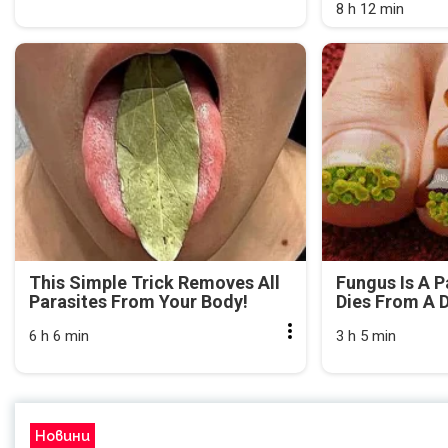
8 h 12 min
This Simple Trick Removes All
Fungus Is A P
Parasites From Your Body!
Dies From A D
6 h 6 min
3 h 5 min
Новини