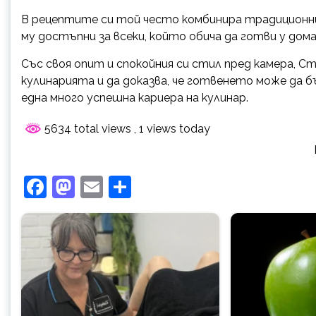
В рецептите си той често комбинира традиционни
му достъпни за всеки, който обича да готви у дома
Със своя опит и спокойния си стил пред камера, 
кулинарията и да доказва, че готвенето може да 
една много успешна кариера на кулинар.
5634 total views
, 1 views today
Facebook
Mastodon
Email
Share