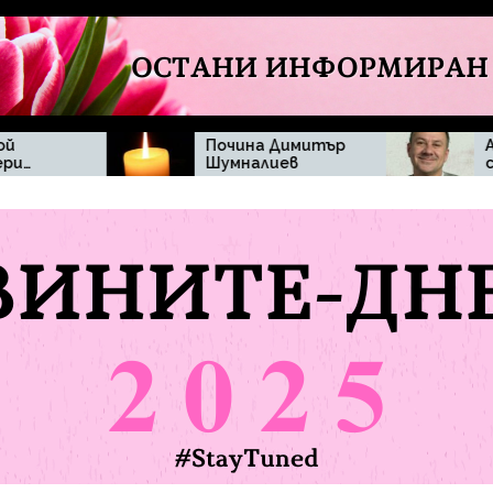
Почина Димитър
Актьорската
Шумналиев
седмица в
„Черешката на
тортата“
впечатли
зрителите с
изисканост и
домашен уют