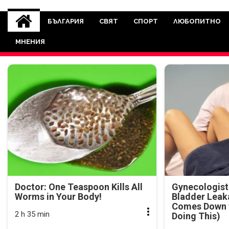
novinite-dnesbg.eu
Novinite-dnesbg.eu е медия, която 
Света. Новините, които се публ
БЪЛГАРИЯ
СВЯТ
СПОРТ
ЛЮБОПИТНО
между медията и читателскат
МНЕНИЯ
страна. Поднасяме 
Doctor: One Teaspoon Kills All
Gynecologist
Worms in Your Body!
Bladder Leak
Comes Down t
2 h 35 min
Doing This)