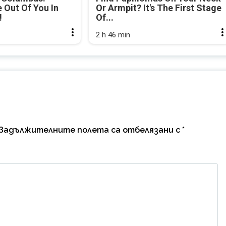
Out Of You In
Or Armpit? It's The First Stage
!
Of...
2 h 46 min
Задължителните полета са отбелязани с
*