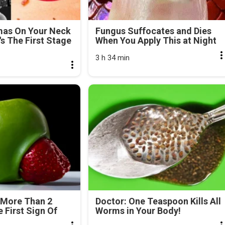
mas On Your Neck
Fungus Suffocates and Dies
's The First Stage
When You Apply This at Night
3 h 34 min
 More Than 2
Doctor: One Teaspoon Kills All
e First Sign Of
Worms in Your Body!