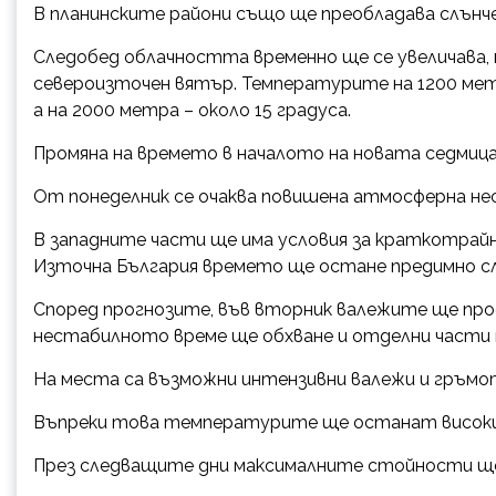
В планинските райони също ще преобладава слънче
Следобед облачността временно ще се увеличава, 
североизточен вятър. Температурите на 1200 мет
а на 2000 метра – около 15 градуса.
Промяна на времето в началото на новата седмиц
От понеделник се очаква повишена атмосферна не
В западните части ще има условия за краткотрайн
Източна България времето ще остане предимно сл
Според прогнозите, във вторник валежите ще прод
нестабилното време ще обхване и отделни части 
На места са възможни интензивни валежи и гръмо
Въпреки това температурите ще останат високи
През следващите дни максималните стойности ще 