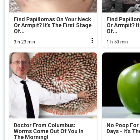
Find Papillomas On Your Neck
Find Papillo
Or Armpit? It's The First Stage
Or Armpit? It
Of...
Of...
3 h 23 min
1 h 50 min
Doctor From Columbus:
No Poop For
Worms Come Out Of You In
Days - It's Th
The Morning!