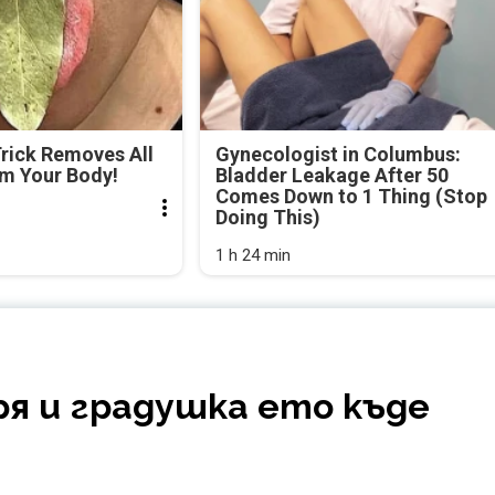
Trick Removes All
Gynecologist in Columbus:
om Your Body!
Bladder Leakage After 50
Comes Down to 1 Thing (Stop
Doing This)
1 h 24 min
ря и градушка ето къде