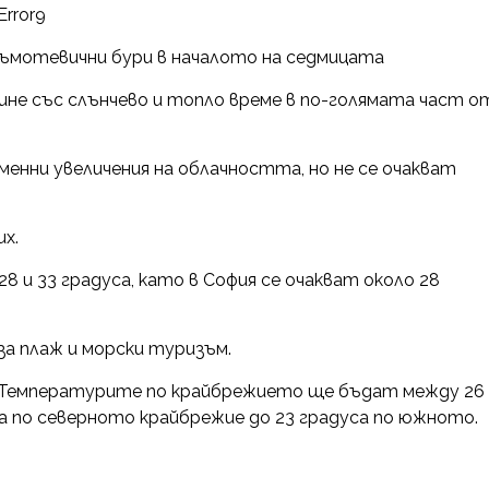
Error9
гръмотевични бури в началото на седмицата
е със слънчево и топло време в по-голямата част о
енни увеличения на облачността, но не се очакват
х.
и 33 градуса, като в София се очакват около 28
а плаж и морски туризъм.
. Температурите по крайбрежието ще бъдат между 26
уса по северното крайбрежие до 23 градуса по южното.