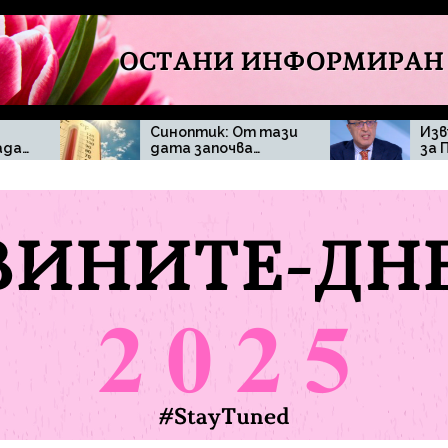
Синоптик: От тази
Извънредна новин
дата започва…
за Петър Стоянов
и твърденията, че
ще се кандидатир
за президент