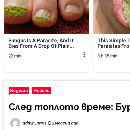
Fungus Is A Parasite, And It
This Simple 
Dies From A Drop Of Plain...
Parasites Fr
22 min
8 h 35 min
Водещо
Новини
След топлото време: Бу
admin_news
2 месеца ago