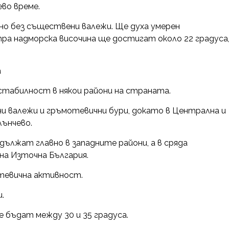
во време.
но без съществени валежи. Ще духа умерен
ра надморска височина ще достигат около 22 градуса
а
стабилност в някои райони на страната.
и валежи и гръмотевични бури, докато в Централна и
ънчево.
ължат главно в западните райони, а в сряда
на Източна България.
тевична активност.
.
бъдат между 30 и 35 градуса.