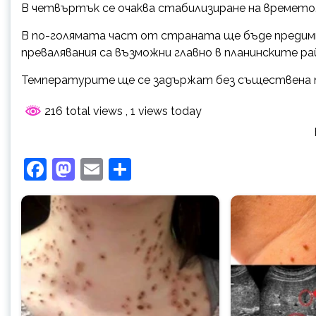
В четвъртък се очаква стабилизиране на времето
В по-голямата част от страната ще бъде предим
превалявания са възможни главно в планинските ра
Температурите ще се задържат без съществена 
216 total views
, 1 views today
Facebook
Mastodon
Email
Share