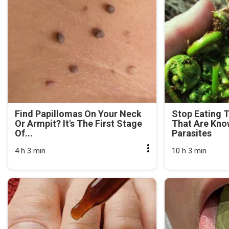
Find Papillomas On Your Neck
Stop Eating 
Or Armpit? It's The First Stage
That Are Kno
Of...
Parasites
4 h 3 min
10 h 3 min