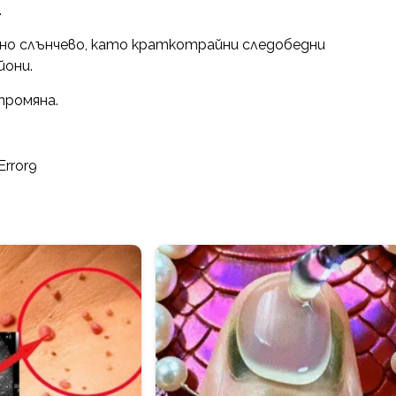
.
но слънчево, като краткотрайни следобедни
йони.
промяна.
Error9