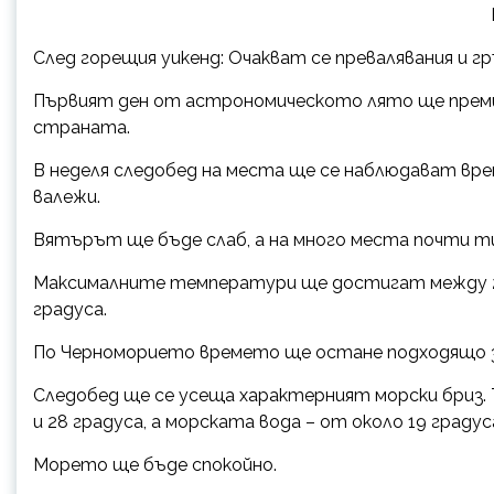
След горещия уикенд: Очакват се превалявания и 
Първият ден от астрономическото лято ще премин
страната.
В неделя следобед на места ще се наблюдават врем
валежи.
Вятърът ще бъде слаб, а на много места почти ти
Максималните температури ще достигат между 28 
градуса.
По Черноморието времето ще остане подходящо з
Следобед ще се усеща характерният морски бриз
и 28 градуса, а морската вода – от около 19 град
Морето ще бъде спокойно.