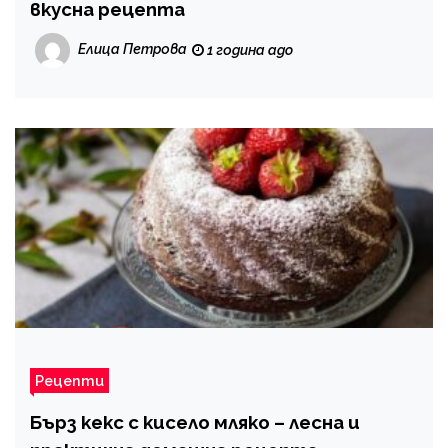
вкусна рецепта
Елица Петрова
1 година ago
Рецепти
Бърз кекс с кисело мляко – лесна и