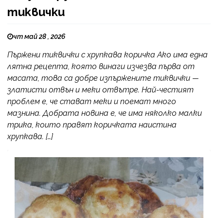
тиквички
чт май 28 , 2026
Пържени тиквички с хрупкава коричка Ако има една
лятна рецепта, която винаги изчезва първа от
масата, това са добре изпържените тиквички —
златисти отвън и меки отвътре. Най-честият
проблем е, че стават меки и поемат много
мазнина. Добрата новина е, че има няколко малки
трика, които правят коричката наистина
хрупкава. […]