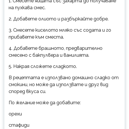
1. Смесете яйцата със захарта до получаване
на пухкава смес.
2. Добавете олиото и разбъркайте добре.
3. Смесете киселото мляко със содата и го
прибавете към сместа.
4. Добавете брашното, предварително
смесено с бакпулвера и ванилията.
5. Накрая сложете сладкото.
В рецептата е използвано домашно сладко от
смокини, но може да използвате и друг вид
според вкуса си.
По желание може да добавите:
орехи
стафиди