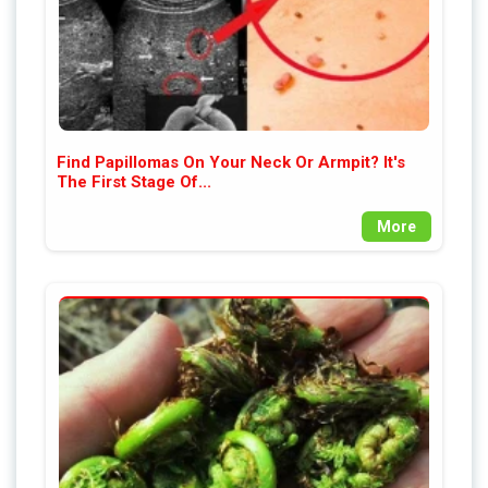
Find Papillomas On Your Neck Or Armpit? It's
The First Stage Of...
More