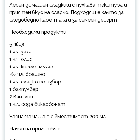
Лесен домашен сладкиш с пухкава текстура и
приятен вкус на сладко. Подходящ е както за
следобедно кафе, така и за семеен десерт.
Необходими продукти
5 яйца
1 ч.ч. захар
1 ч.ч. олио
1 ч.ч. кисело мляко
2½ ч.ч. брашно
1 ч.ч. сладко по избор
1 бакпулвер
2 ванилии
1 ч.л. сода бикарбонат
Чаената чаша е с вместимост 200 мл.
Начин на приготвяне