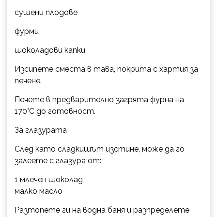
сушени плодове
фурми
шоколадови капки
Изсипете сместа в тава, покрита с хартия за
печене.
Печете в предварително загрята фурна на
170°C до готовност.
За глазурата
След като сладкишът изстине, може да го
залеете с глазура от:
1 млечен шоколад
малко масло
Разтопете ги на водна баня и разпределете