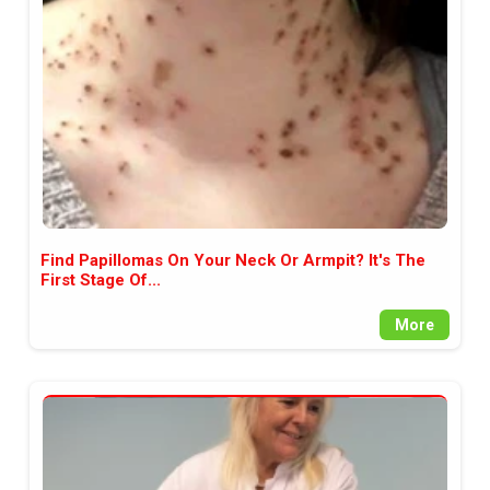
между медията и читателската
аудитория, затова държим на
прозрачност и коректност от
наша страна. Поднасяме ви
новините такива, каквито са. В
пълния си потенциал.
Find Papillomas On Your Neck Or Armpit? It's The
First Stage Of...
More