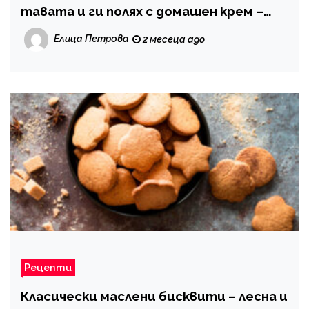
тавата и ги полях с домашен крем –
получи се вкусен десерт
Елица Петрова
2 месеца ago
Рецепти
Класически маслени бисквити – лесна и