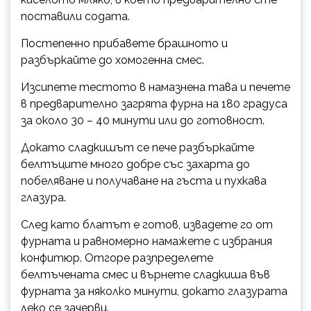
поставили содата.
Постепенно прибавете брашното и
разбъркайте до хомогенна смес.
Изсипете тестото в намазнена тава и печете
в предварително загрята фурна на 180 градуса
за около 30 – 40 минути или до готовност.
Докато сладкишът се пече разбъркайте
белтъците много добре със захарта до
побеляване и получаване на гъста и пухкава
глазура.
След като блатът е готов, извадете го от
фурната и равномерно намажете с избрания
конфитюр. Отгоре разпределете
белтъчената смес и върнете сладкиша във
фурната за няколко минути, докато глазурата
леко се зачерви.