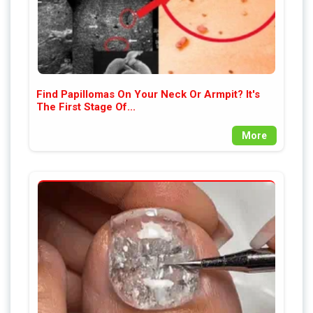
Find Papillomas On Your Neck Or Armpit? It's
The First Stage Of...
More