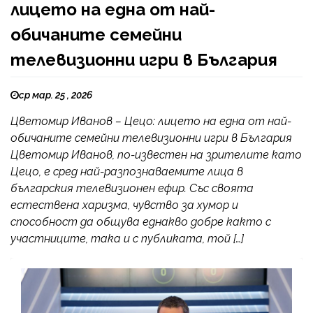
лицето на една от най-
обичаните семейни
телевизионни игри в България
ср мар. 25 , 2026
Цветомир Иванов – Цецо: лицето на една от най-
обичаните семейни телевизионни игри в България
Цветомир Иванов, по-известен на зрителите като
Цецо, е сред най-разпознаваемите лица в
българския телевизионен ефир. Със своята
естествена харизма, чувство за хумор и
способност да общува еднакво добре както с
участниците, така и с публиката, той […]