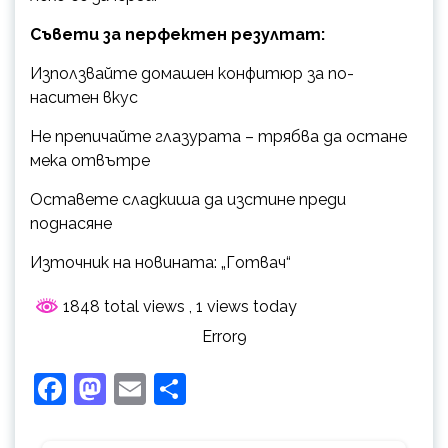
Съвети за перфектен резултат:
Използвайте домашен конфитюр за по-
наситен вкус
Не препичайте глазурата – трябва да остане
мека отвътре
Оставете сладкиша да изстине преди
поднасяне
Източник на новината: „Готвач“
1848 total views
, 1 views today
Error9
Facebook
Mastodon
Email
Share