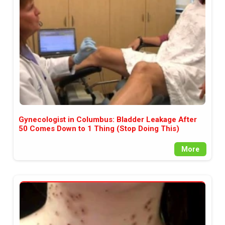
между медията и читателската
аудитория, затова държим на
прозрачност и коректност от
наша страна. Поднасяме ви
новините такива, каквито са. В
пълния си потенциал.
Gynecologist in Columbus: Bladder Leakage After
50 Comes Down to 1 Thing (Stop Doing This)
More