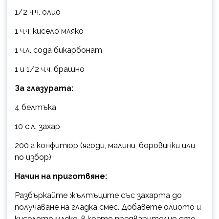
1/2 ч.ч. олио
1 ч.ч. кисело мляко
1 ч.л. сода бикарбонат
1 и 1/2 ч.ч. брашно
За глазурата:
4 белтъка
10 с.л. захар
200 г конфитюр (ягоди, малини, боровинки или
по избор)
Начин на приготвяне:
Разбъркайте жълтъците със захарта до
получаване на гладка смес. Добавете олиото и
киселото мляко, в което предварително сте