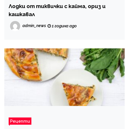
Лодки от тиквички с кайма, ориз и
кашкавал
admin_news
1 година ago
Рецепти