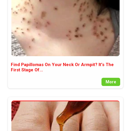
Find Papillomas On Your Neck Or Armpit? It's The
First Stage Of...
More