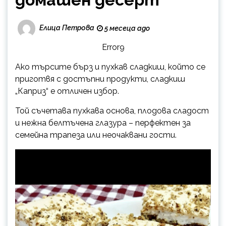
Елица Петрова
5 месеца ago
Error9
Ако търсите бърз и пухкав сладкиш, който се
приготвя с достъпни продукти, сладкиш
„Каприз“ е отличен избор.
Той съчетава пухкава основа, плодова сладост
и нежна белтъчена глазура – перфектен за
семейна трапеза или неочаквани гости.