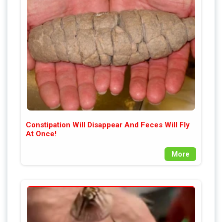
Constipation Will Disappear And Feces Will Fly
At Once!
More