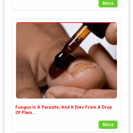
More
Fungus Is A Parasite, And It Dies From A Drop
Of Plain...
More