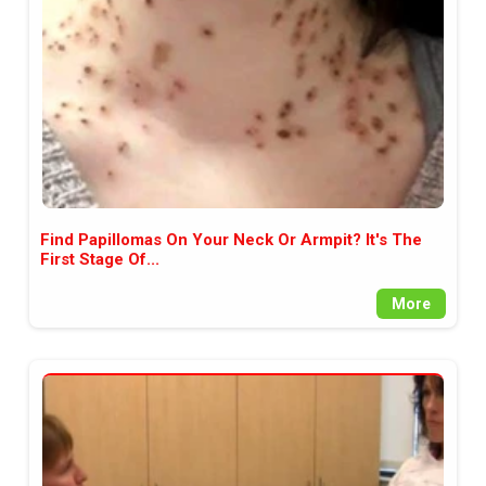
Find Papillomas On Your Neck Or Armpit? It's The
First Stage Of...
More