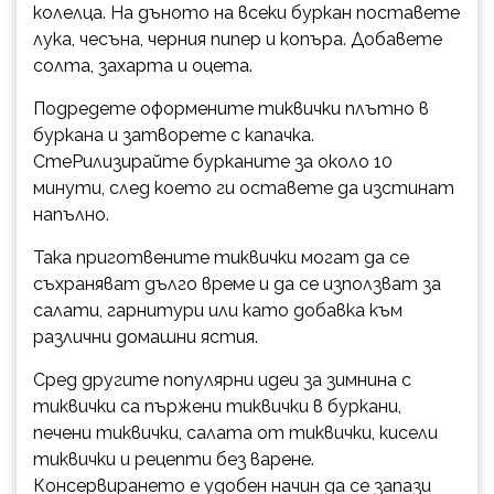
колелца. На дъното на всеки буркан поставете
лука, чесъна, черния пипер и копъра. Добавете
солта, захарта и оцета.
Подредете оформените тиквички плътно в
буркана и затворете с капачка.
СтеРилизирайте бурканите за около 10
минути, след което ги оставете да изстинат
напълно.
Така приготвените тиквички могат да се
съхраняват дълго време и да се използват за
салати, гарнитури или като добавка към
различни домашни ястия.
Сред другите популярни идеи за зимнина с
тиквички са пържени тиквички в буркани,
печени тиквички, салата от тиквички, кисели
тиквички и рецепти без варене.
Консервирането е удобен начин да се запази