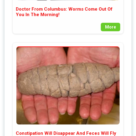
Doctor From Columbus: Worms Come Out Of
You In The Morning!
More
Constipation Will Disappear And Feces Will Fly