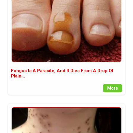
между медията и читателската
аудитория, затова държим на
прозрачност и коректност от
наша страна. Поднасяме ви
новините такива, каквито са. В
пълния си потенциал.
Fungus Is A Parasite, And It Dies From A Drop Of
Plain...
More