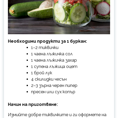
Необходими продукти за 1 буркан:
1–2 тиквички
1 чаена лъжичка сол
1 чаена лъжичка захар
1 супена лъжица оцет
1 брой лук
4 скилидки чесън
2–3 зърна черен пипер
пресен или сух копър
Начин на приготвяне:
Измийте добре тиквичките и ги оформете на