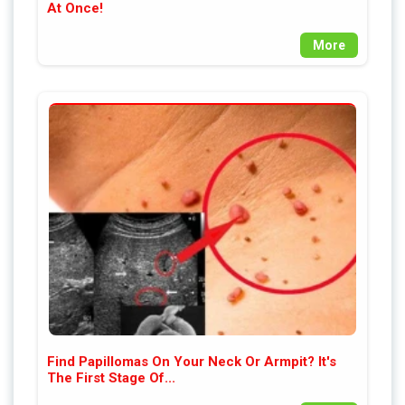
At Once!
More
Find Papillomas On Your Neck Or Armpit? It's
The First Stage Of...