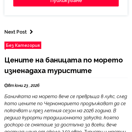
Next Post
Без Категория
Цените на баницата по морето
изненадаха туристите
вт юни 23 , 2026
Баничката на морето вече се превръща в лукс, след
като цените по Черноморието продължават да се
покачват и през летния сезон на 2026 година. В
редица курорти традиционната закуска, която
доскоро се смяташе за достъпна за всеки, вече
достига цена от около 2,50 евро. Туристи и местни