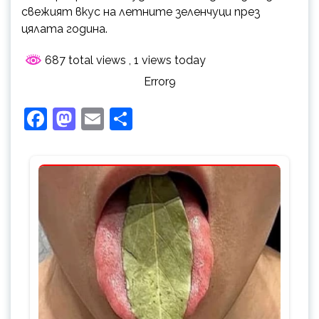
свежият вкус на летните зеленчуци през
цялата година.
687 total views
, 1 views today
Error9
Facebook
Mastodon
Email
Share