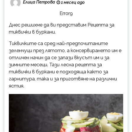
Елица Петрова
1 месец ago
Error9
Днес решихме да ви представим Рецепта за
тиквички в буркани.
Тиквичките са сред най-предпочитаните
зеленчуци през лятото, а консервирането им е
отличен начин да се запази вкусът им и за
зимните месеци. Тази лесна рецепта за
тиквички в буркани е подходяща както за
гарнитура, така и за приготвяне на различни
ястия.