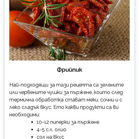
Фрийпик
Най-подходящи за тази рецепта са зелените
или червените чушки за пържене, които след
термична обработка стават меки, сочни и с
леко сладък вкус. Ето какви продукти са ви
необходими:
10-12 пиперки за пържене
4-5 с.л. олио
сол на вкус