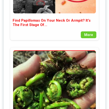
Find Papillomas On Your Neck Or Armpit? It's
The First Stage Of...
More