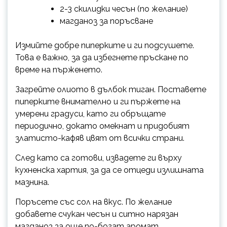
2-3 скилидки чесън (по желание)
магданоз за поръсване
Измийте добре пиперките и ги подсушете.
Това е важно, за да избегнете пръскане по
време на пърженето.
Загрейте олиото в дълбок тиган. Поставете
пиперките внимателно и ги пържете на
умерени градуси, като ги обръщате
периодично, докато омекнат и придобият
златисто-кафяв цвят от всички страни.
След като са готови, извадете ги върху
кухненска хартия, за да се отцеди излишната
мазнина.
Поръсете със сол на вкус. По желание
добавете счукан чесън и ситно нарязан
магданоз за още по-богат аромат.