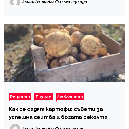
Елица Петрова
11 месеца ago
Рецепти
Бизнес
Любопитно
Как се садят картофи: съвети за
успешна сеитба и богата реколта
Елица Петрова
1 година ago