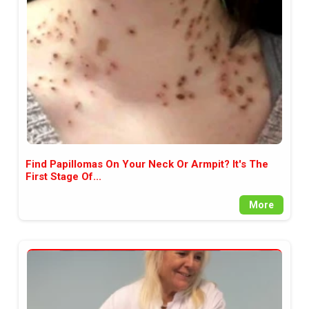
между медията и читателската
аудитория, затова държим на
прозрачност и коректност от
наша страна. Поднасяме ви
новините такива, каквито са. В
пълния си потенциал.
Find Papillomas On Your Neck Or Armpit? It's The
First Stage Of...
More