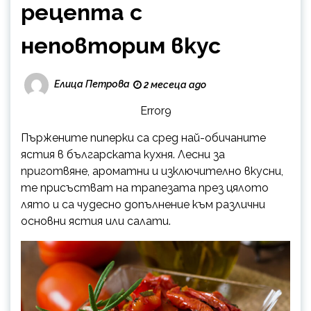
рецепта с
неповторим вкус
Елица Петрова
2 месеца ago
Error9
Пържените пиперки са сред най-обичаните
ястия в българската кухня. Лесни за
приготвяне, ароматни и изключително вкусни,
те присъстват на трапезата през цялото
лято и са чудесно допълнение към различни
основни ястия или салати.