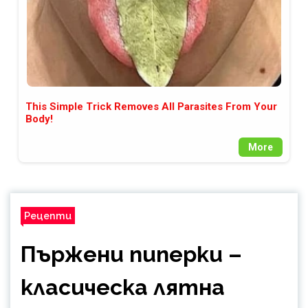
This Simple Trick Removes All Parasites From Your
Body!
More
Рецепти
Пържени пиперки –
класическа лятна