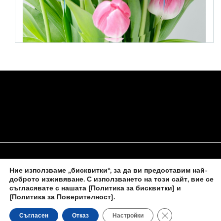
Ние използваме „бисквитки“, за да ви предоставим най-
НАЧАЛО
ЗА НАС
ПОЛИТИКА ЗА БИСКВИТКИ
доброто изживяване. С използването на този сайт, вие се
съгласявате с нашата
[Политика за бисквитки] и
КОНТАКТИ С НАС
[Политика за Поверителност]
.
Close GDPR Cooki
Съгласен
Отказ
Настройки
Новините на
novinite-dnesbg.eu