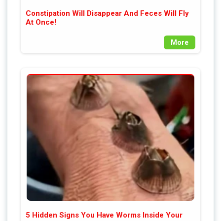
Constipation Will Disappear And Feces Will Fly
At Once!
More
5 Hidden Signs You Have Worms Inside Your