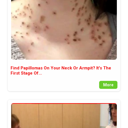
между медията и читателската
аудитория, затова държим на
прозрачност и коректност от
наша страна. Поднасяме ви
новините такива, каквито са. В
пълния си потенциал.
Find Papillomas On Your Neck Or Armpit? It's The
First Stage Of...
More