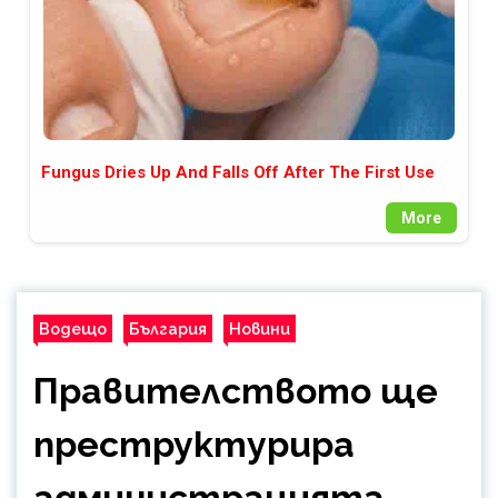
Fungus Dries Up And Falls Off After The First Use
More
Водещо
България
Новини
Правителството ще
преструктурира
администрацията