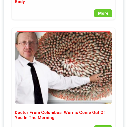
Body
More
Doctor From Columbus: Worms Come Out Of
You In The Morning!