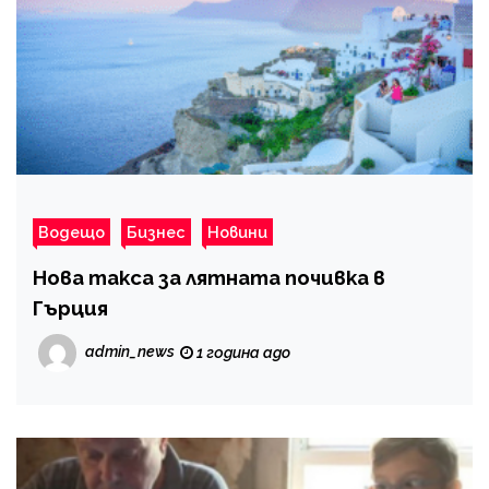
Водещо
Бизнес
Новини
Нова такса за лятната почивка в
Гърция
admin_news
1 година ago