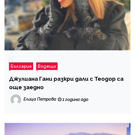
България
Водещо
Джулиана Гани разкри дали с Теодор са
още заедно
Елица Петрова
1 година ago