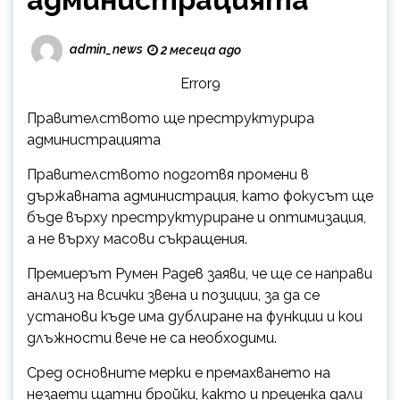
admin_news
2 месеца ago
Error9
Правителството ще преструктурира
администрацията
Правителството подготвя промени в
държавната администрация, като фокусът ще
бъде върху преструктуриране и оптимизация,
а не върху масови съкращения.
Премиерът Румен Радев заяви, че ще се направи
анализ на всички звена и позиции, за да се
установи къде има дублиране на функции и кои
длъжности вече не са необходими.
Сред основните мерки е премахването на
незаети щатни бройки, както и преценка дали