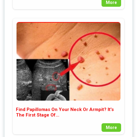
More
Find Papillomas On Your Neck Or Armpit? It's
The First Stage Of...
More