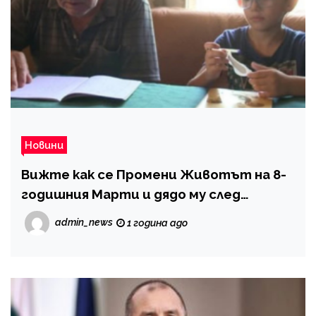
Новини
Вижте как се Промени Животът на 8-
годишния Марти и дядо му след
Бригада Нов Дом
admin_news
1 година ago