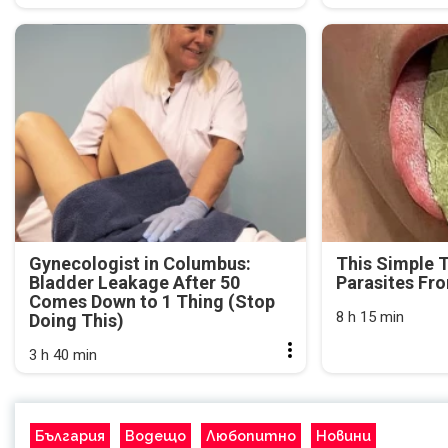
Gynecologist in Columbus:
This Simple 
Bladder Leakage After 50
Parasites Fr
Comes Down to 1 Thing (Stop
8 h 15 min
Doing This)
3 h 40 min
България
Водещо
Любопитно
Новини