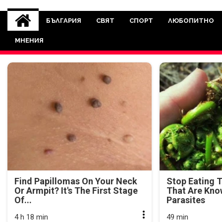
novinite-dnesbg.eu
Novinite-dnesbg.eu е медия, която 
Света. Новините, които се публ
БЪЛГАРИЯ
СВЯТ
СПОРТ
ЛЮБОПИТНО
между медията и читателскат
МНЕНИЯ
страна. Поднасяме 
Find Papillomas On Your Neck
Stop Eating 
Or Armpit? It's The First Stage
That Are Kno
Of...
Parasites
4 h 18 min
49 min