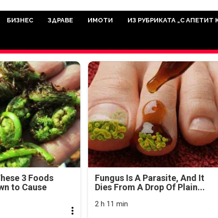
има мисията да отразява всичко знач
икуват на нашия сайт са от досто
БИЗНЕС
ЗДРАВЕ
ИМОТИ
ИЗ РУБРИКАТА „С АПЕТИТ 
а аудитория, затова държим на про
ви новините такива, каквито са. В 
These 3 Foods
Fungus Is A Parasite, And It
wn to Cause
Dies From A Drop Of Plain...
2 h 11 min