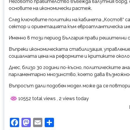
Неговото правителство въвежда валутния борд, 
основите на икономически растеж.
След ключовите политики на кабинета „Костов“ с
сектор и ориентацията към евроатлантическа ин
Именно в този период България прави решителни с
Въпреки икономическата стабилизация, управлени
социалната цена на реформите и критиките около
Днес, близо 30 години по-късно, политическите ан
парламентарно мнозинство, което дава възможнос
Въпросът дали подобен модел може да се повтор
10552 total views
, 2 views today
Facebook
Mastodon
Email
Share