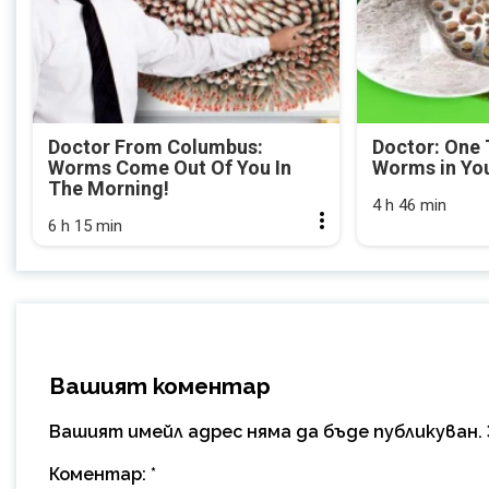
Doctor From Columbus:
Doctor: One 
Worms Come Out Of You In
Worms in Yo
The Morning!
4 h 46 min
6 h 15 min
Вашият коментар
Вашият имейл адрес няма да бъде публикуван.
Коментар:
*