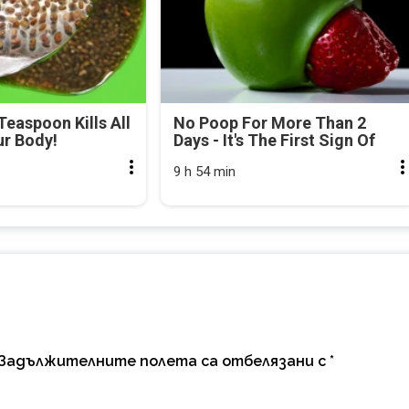
Teaspoon Kills All
No Poop For More Than 2
ur Body!
Days - It's The First Sign Of
9 h 54 min
Задължителните полета са отбелязани с
*