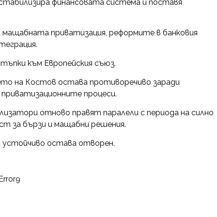
стабилизира финансовата система и поставя
а мащабната приватизация, реформите в банковия
теграция.
тъпки към Европейския съюз.
ето на Костов остава противоречиво заради
 приватизационните процеси.
ализатори отново правят паралели с периода на силно
т за бързи и мащабни решения.
и устойчиво остава отворен.
Error9