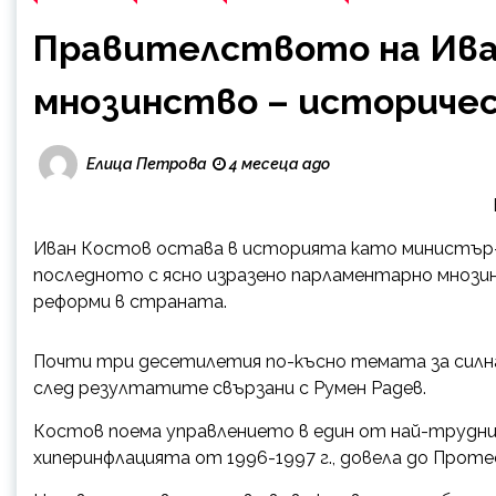
Правителството на Ива
мнозинство – историчес
Елица Петрова
4 месеца ago
Иван Костов остава в историята като министър-п
последното с ясно изразено парламентарно мнози
реформи в страната.
Почти три десетилетия по-късно темата за силна
след резултатите свързани с Румен Радев.
Костов поема управлението в един от най-труднит
хиперинфлацията от 1996-1997 г., довела до Проте