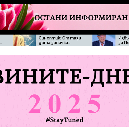
Синоптик: От тази
Извънредна новина
дата започва…
за Петър Стоянов и
твърденията, че ще
се кандидатира за
президент