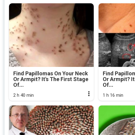
Find Papillomas On Your Neck
Find Papillo
Or Armpit? It's The First Stage
Or Armpit? It
Of...
Of...
2 h 40 min
1 h 16 min