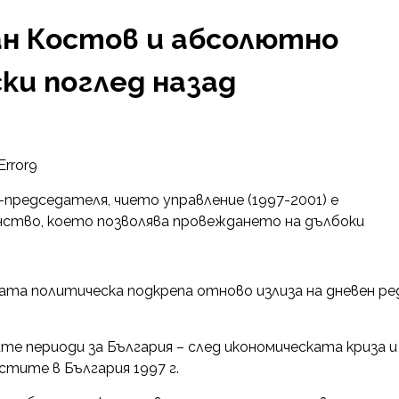
н Костов и абсолютно
ки поглед назад
Error9
редседателя, чието управление (1997-2001) е
нство, което позволява провеждането на дълбоки
та политическа подкрепа отново излиза на дневен ре
е периоди за България – след икономическата криза и
стите в България 1997 г.