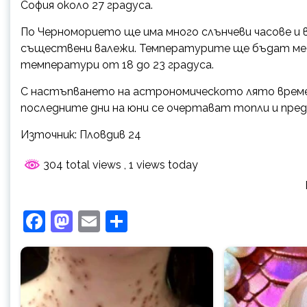
София около 27 градуса.
По Черноморието ще има много слънчеви часове и 
съществени валежи. Температурите ще бъдат между
температури от 18 до 23 градуса.
С настъпването на астрономическото лято времет
последните дни на юни се очертават топли и пред
Източник: Пловдив 24
304 total views
, 1 views today
Facebook
Mastodon
Email
Share