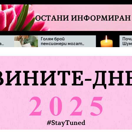
Голям брой
Почина Димитър
пенсионери могат
Шумналиев
да бъдат засегнати
при отпадане на
минималната
пенсия