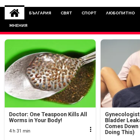
novinite-dnesbg.eu
Novinite-dnesbg.eu е медия, която 
Света. Новините, които се публ
БЪЛГАРИЯ
СВЯТ
СПОРТ
ЛЮБОПИТНО
между медията и читателскат
МНЕНИЯ
страна. Поднасяме 
Doctor: One Teaspoon Kills All
Gynecologist
Worms in Your Body!
Bladder Leak
Comes Down t
4 h 31 min
Doing This)