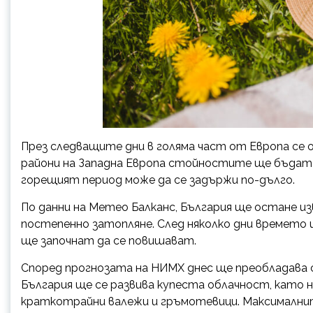
През следващите дни в голяма част от Европа се 
райони на Западна Европа стойностите ще бъдат 
горещият период може да се задържи по-дълго.
По данни на Метео Балканс, България ще остане изв
постепенно затопляне. След няколко дни времето
ще започнат да се повишават.
Според прогнозата на НИМХ днес ще преобладава с
България ще се развива купеста облачност, като 
краткотрайни валежи и гръмотевици. Максималнит