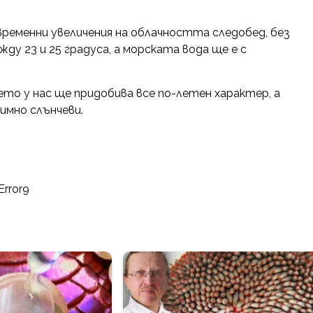
временни увеличения на облачността следобед, без
 23 и 25 градуса, а морската вода ще е с
о у нас ще придобива все по-летен характер, а
имно слънчеви.
Error9