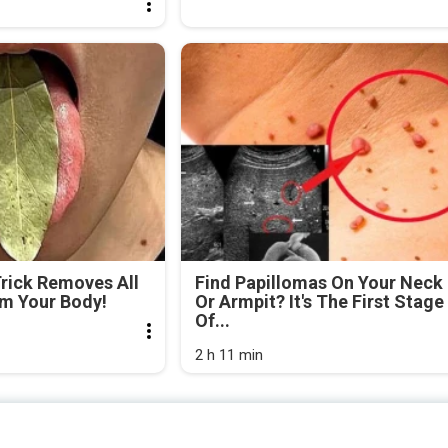
Trick Removes All
Find Papillomas On Your Neck
om Your Body!
Or Armpit? It's The First Stage
Of...
2 h 11 min