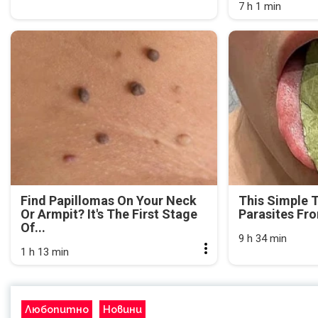
7 h 1 min
Find Papillomas On Your Neck
This Simple 
Or Armpit? It's The First Stage
Parasites Fr
Of...
9 h 34 min
1 h 13 min
Любопитно
Новини