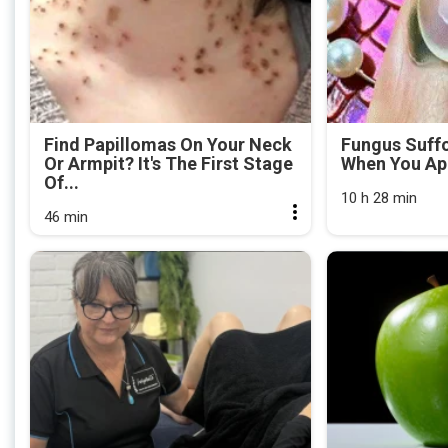
Find Papillomas On Your Neck
Fungus Suffo
Or Armpit? It's The First Stage
When You App
Of...
10 h 28 min
46 min