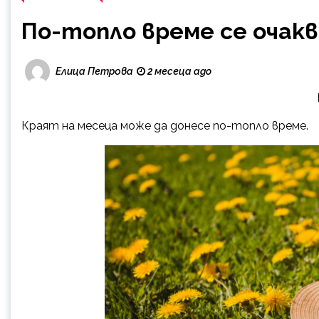
По-топло време се очакв
Елица Петрова
2 месеца ago
Краят на месеца може да донесе по-топло време.