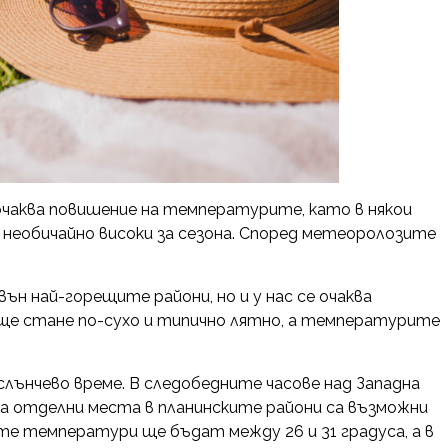
очаква повишение на температурите, като в някои
необичайно високи за сезона. Според метеоролозите
ън най-горещите райони, но и у нас се очаква
 ще стане по-сухо и типично лятно, а температурите
лънчево време. В следобедните часове над Западна
на отделни места в планинските райони са възможни
е температури ще бъдат между 26 и 31 градуса, а в