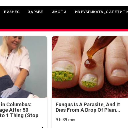
има мисията да отразява всичко знач
икуват на нашия сайт са от досто
БИЗНЕС
ЗДРАВЕ
ИМОТИ
ИЗ РУБРИКАТА „С АПЕТИТ 
а аудитория, затова държим на про
ви новините такива, каквито са. В 
 in Columbus:
Fungus Is A Parasite, And It
age After 50
Dies From A Drop Of Plain...
o 1 Thing (Stop
9 h 39 min