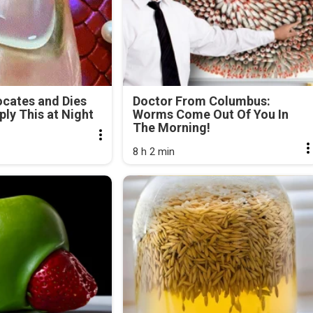
cates and Dies
Doctor From Columbus:
ly This at Night
Worms Come Out Of You In
The Morning!
8 h 2 min