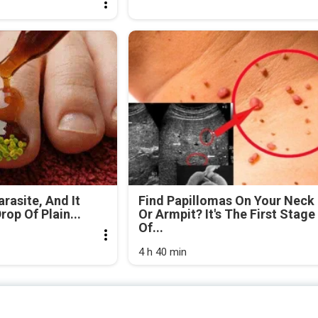
arasite, And It
Find Papillomas On Your Neck
rop Of Plain...
Or Armpit? It's The First Stage
Of...
4 h 40 min