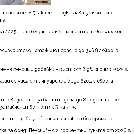
пенсия от 8,5%, което надвишава значително
на.
 на 2025 г., ще бъдат осъвременени по швейцарското
осигурителен стаж ще нарасне до 346,87 евро, а
щане на пенсии и добавки – ръст от 8,9% спрямо 2025 г.
и се лица от 1 януари ще бъде 620,20 евро, а
а възраст и за бащи на деца до 8 години ще се
 за майчинство – от 50% на 75%.
етение за безработица остават без промяна.
 за фонд „Пенсии“ – с 2 процентни пункта от 2026 г. 