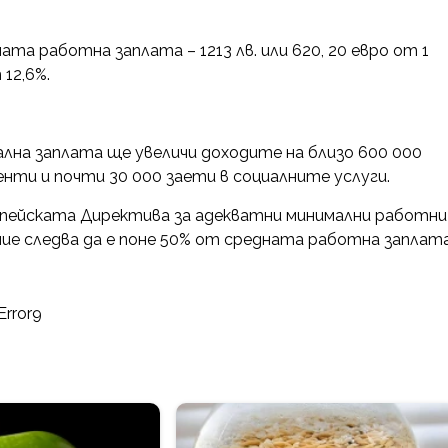
а работна заплата – 1213 лв. или 620, 20 евро от 1
12,6%.
лна заплата ще увеличи доходите на близо 600 000
нти и почти 30 000 заети в социалните услуги.
ропейската Директива за адекватни минимални работни
ие следва да е поне 50% от средната работна заплата
Error9