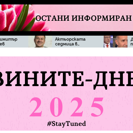
Актьорската
Денков поиска
седмица в
повече
„Черешката на
прозрачност
тортата“
около
впечатли
действията на
зрителите с
премиера
изисканост и
домашен уют