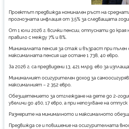
Проектът предвижда номинален ръст на средната 
прогнозната инфлация от 3,5% за следващата годи
От 1 юли 2026 г. всички пенсии, отпуснати до края
правило с между 7% и 8%.
Минималната пенсия за стаж и възраст при пълен 
максималната пенсия ще остане 1 738, 40 евро.
За 2026 г. са предвидени 13, 421 млрд. ево за изпла
Минималният осигурителен доход за самоосигуряващ
максималният – 2 352 евро.
Обезщетенueто за отглеждане на дете до 2-годишн
увеличи до 460, 17 евро, а при непозлване на отпуск
Размерите на минималното и максималното обезщ
Предвижда се и повишение на осигурителната вноска