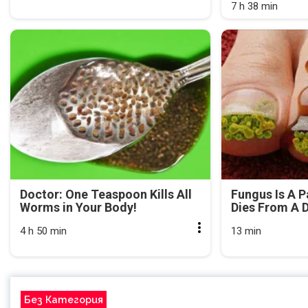
7 h 38 min
Doctor: One Teaspoon Kills All
Fungus Is A P
Worms in Your Body!
Dies From A D
4 h 50 min
13 min
Без Категория