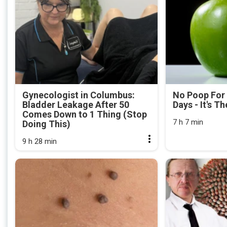
Gynecologist in Columbus:
No Poop For
Bladder Leakage After 50
Days - It's Th
Comes Down to 1 Thing (Stop
7 h 7 min
Doing This)
9 h 28 min