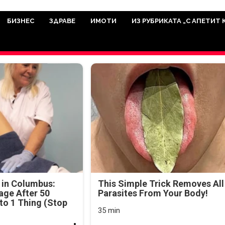
има мисията да отразява всичко знач
икуват на нашия сайт са от досто
БИЗНЕС
ЗДРАВЕ
ИМОТИ
ИЗ РУБРИКАТА „С АПЕТИТ 
а аудитория, затова държим на про
ви новините такива, каквито са. В 
 in Columbus:
This Simple Trick Removes All
age After 50
Parasites From Your Body!
o 1 Thing (Stop
35 min