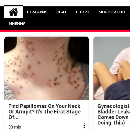
novinite-dnesbg.eu
Novinite-dnesbg.eu е медия, която 
Света. Новините, които се публ
БЪЛГАРИЯ
СВЯТ
СПОРТ
ЛЮБОПИТНО
между медията и читателскат
МНЕНИЯ
страна. Поднасяме 
Find Papillomas On Your Neck
Gynecologist
Or Armpit? It's The First Stage
Bladder Leak
Of...
Comes Down t
Doing This)
30 min