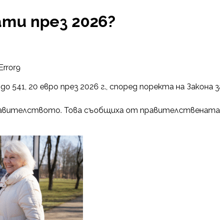
ати през 2026?
Error9
о 541, 20 евро през 2026 г., според поректа на Закона з
 правителството. Това съобщиха от правителствената