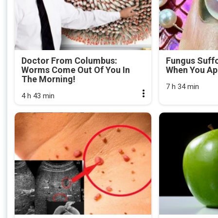
Doctor From Columbus:
Fungus Suffo
Worms Come Out Of You In
When You App
The Morning!
7 h 34 min
4 h 43 min