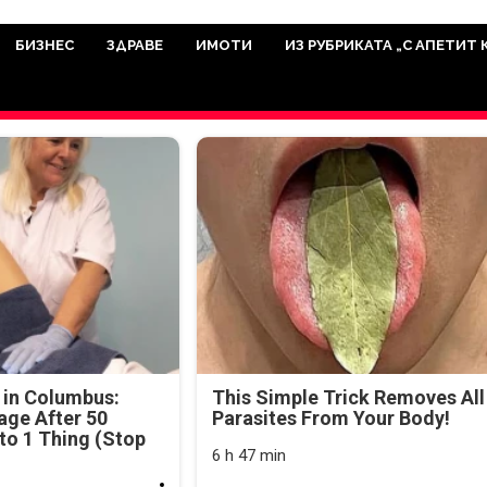
има мисията да отразява всичко знач
икуват на нашия сайт са от досто
БИЗНЕС
ЗДРАВЕ
ИМОТИ
ИЗ РУБРИКАТА „С АПЕТИТ 
а аудитория, затова държим на про
ви новините такива, каквито са. В 
 in Columbus:
This Simple Trick Removes All
age After 50
Parasites From Your Body!
o 1 Thing (Stop
6 h 47 min