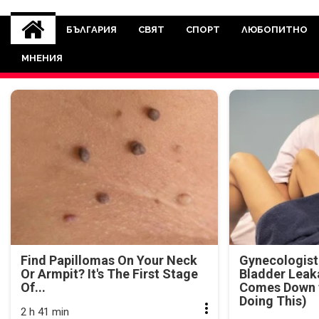
novinite-dnesbg.eu
Novinite-dnesbg.eu е медия, която 
Света. Новините, които се публ
БЪЛГАРИЯ
СВЯТ
СПОРТ
ЛЮБОПИТНО
между медията и читателскат
МНЕНИЯ
страна. Поднасяме 
Find Papillomas On Your Neck
Gynecologist
Or Armpit? It's The First Stage
Bladder Leak
Of...
Comes Down t
Doing This)
2 h 41 min