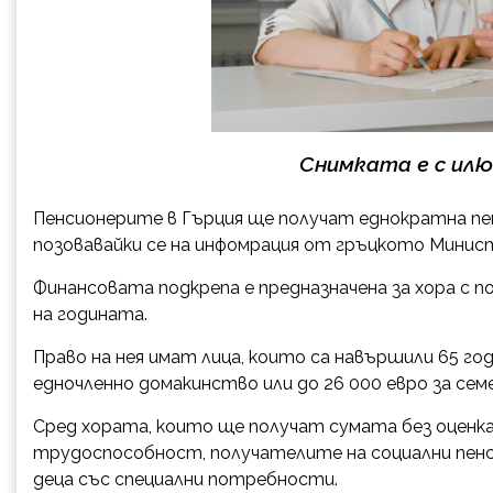
Снимката е с ил
Пенсионерите в Гърция ще получат еднократна пен
позовавайки се на инфомрация от гръцкото Минис
Финансовата подкрепа е предназначена за хора с п
на годината.
Право на нея имат лица, които са навършили 65 год
едночленно домакинство или до 26 000 евро за сем
Сред хората, които ще получат сумата без оценка
трудоспособност, получателите на социални пенс
деца със специални потребности.