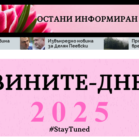
Извънредно новина
Промяна във
за Делян Пеевски
времето изненада
жителите на
община Мъглиж