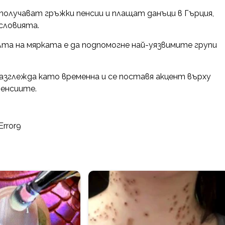
получават гръжки пенсии и плащат данъци в Гърция,
словията.
а на мярката е да подпомогне най-уязвимите групи
азглежда като временна и се поставя акцент върху
пенсиите.
Error9