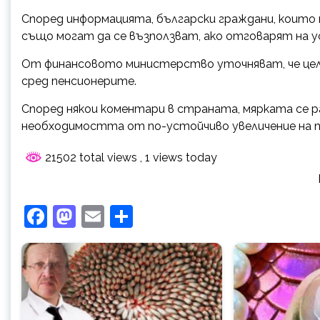
Според информацията, български граждани, които 
също могат да се възползват, ако отговарят на у
От финансовото министерство уточняват, че целт
сред пенсионерите.
Според някои коментари в страната, мярката се р
необходимостта от по-устойчиво увеличение на 
21502 total views
, 1 views today
Facebook
Mastodon
Email
Share