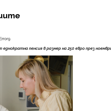
сиите
Error9
т еднократна пенсия в размер на 250 евро през ноемвр