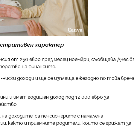
юстративен характер
сия от 250 евро през месец ноември, съобщава Днес.бг
терство на финансите.
о-ниски доходи и ще се изплаща ежегодно по това врем
ини и имат годишен доход под 12 000 евро за
ейство.
 на доходите, са пенсионерите с намалена
ии, както и приемните родители, които се грижат за