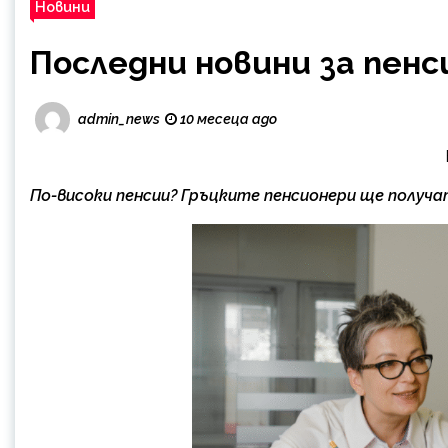
Новини
Последни новини за пен
admin_news
10 месеца ago
По-високи пенсии? Гръцките пенсионери ще получа