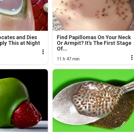
cates and Dies
Find Papillomas On Your Neck
ly This at Night
Or Armpit? It's The First Stage
Of...
11 h 47 min