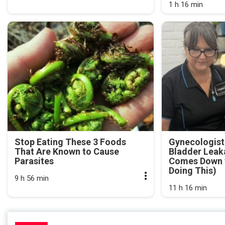
1 h 16 min
Stop Eating These 3 Foods
Gynecologist
That Are Known to Cause
Bladder Leak
Parasites
Comes Down t
Doing This)
9 h 56 min
11 h 16 min