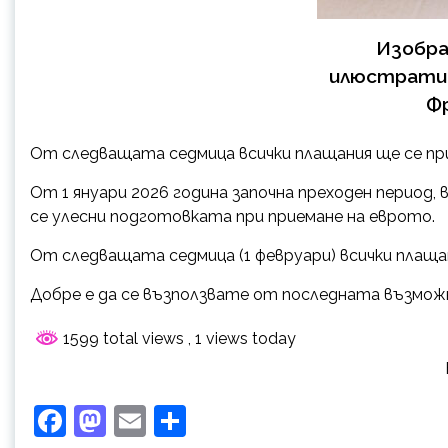
Изобр
илюстратив
Ф
От следващата седмица всички плащания ще се при
От 1 януари 2026 година започна преходен период,
се улесни подготовката при приемане на еврото.
От следващата седмица (1 февруари) всички плащан
Добре е да се възползвате от последната възмож
1599 total views
, 1 views today
Facebook
Mastodon
Email
Share