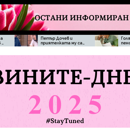
Петър Дочев и
Голям брой
приятелката му са
пенсионери могат
се разделили,
да бъдат засегнати
твърдят медийни
при отпадане на
публикации
минималната
пенсия