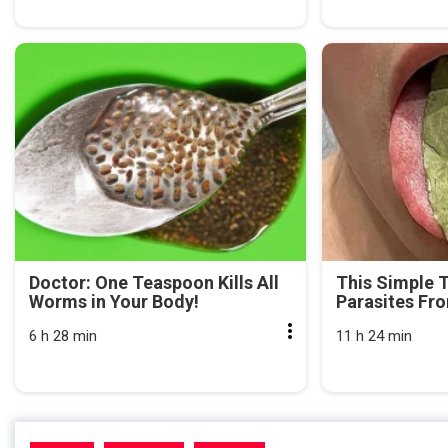
Doctor: One Teaspoon Kills All
This Simple 
Worms in Your Body!
Parasites Fr
6 h 28 min
11 h 24 min