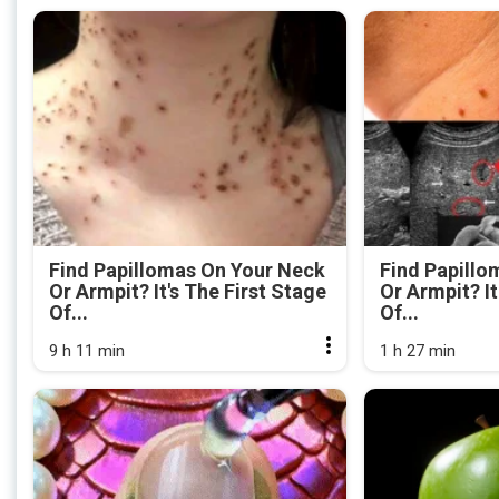
Find Papillomas On Your Neck
Find Papillo
Or Armpit? It's The First Stage
Or Armpit? It
Of...
Of...
9 h 11 min
1 h 27 min