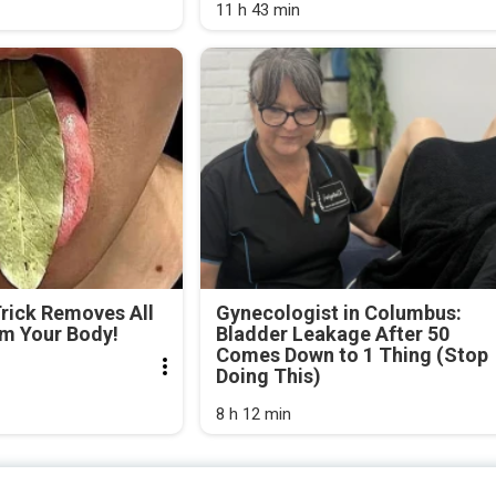
11 h 43 min
Trick Removes All
Gynecologist in Columbus:
om Your Body!
Bladder Leakage After 50
Comes Down to 1 Thing (Stop
Doing This)
8 h 12 min