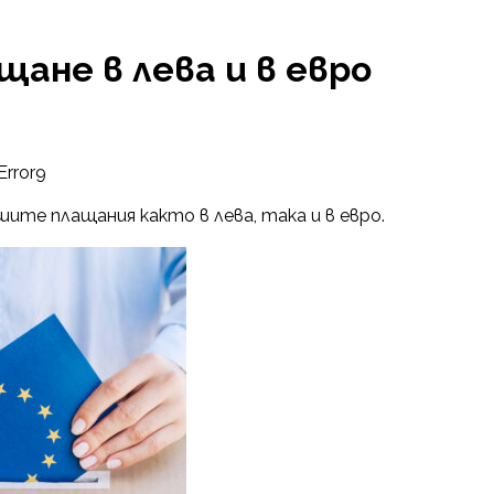
щане в лева и в евро
Error9
ите плащания както в лева, така и в евро.