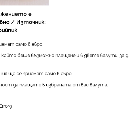
ажението е
но / Източник:
рийпик
емат само в евро.
 в който беше възможно плащане и в двете валути, за д
ия ще се приемат само в евро.
ност да плащате в избраната от вас валута.
Error9