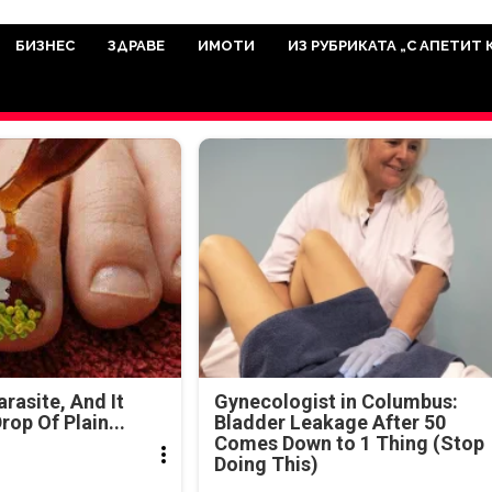
има мисията да отразява всичко знач
икуват на нашия сайт са от досто
БИЗНЕС
ЗДРАВЕ
ИМОТИ
ИЗ РУБРИКАТА „С АПЕТИТ 
а аудитория, затова държим на про
ви новините такива, каквито са. В 
arasite, And It
Gynecologist in Columbus:
rop Of Plain...
Bladder Leakage After 50
Comes Down to 1 Thing (Stop
Doing This)