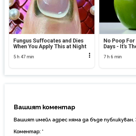
Fungus Suffocates and Dies
No Poop For
When You Apply This at Night
Days - It's Th
5 h 47 min
7 h 6 min
Вашият коментар
Вашият имейл адрес няма да бъде публикуван.
Коментар:
*