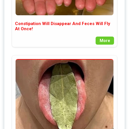
Constipation Will Disappear And Feces Will Fly
At Once!
More