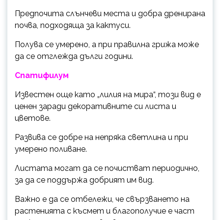
Предпочита слънчеви места и добра дренирана
почва, подходяща за кактуси.
Полува се умерено, а при правилна грижа може
да се отглежда дълги години.
Спатифилум
Известен още като „лилия на мира“, този вид е
ценен заради декоративните си листа и
цветове.
Развива се добре на непряка светлина и при
умерено поливане.
Листата могат да се почистват периодично,
за да се поддържа добрият им вид.
Важно е да се отбележи, че свързването на
растенията с късмет и благополучие е част