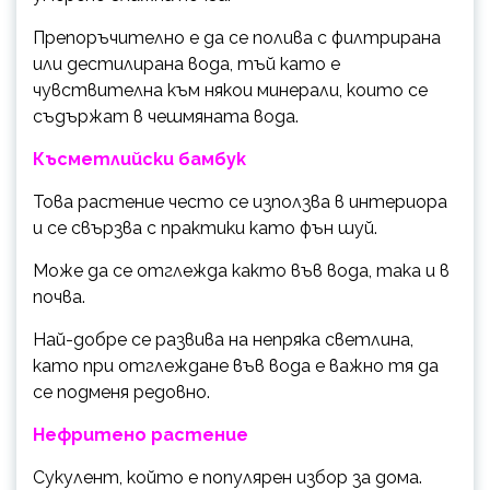
Препоръчително е да се полива с филтрирана
или дестилирана вода, тъй като е
чувствителна към някои минерали, които се
съдържат в чешмяната вода.
Късметлийски бамбук
Това растение често се използва в интериора
и се свързва с практики като фън шуй.
Може да се отглежда както във вода, така и в
почва.
Най-добре се развива на непряка светлина,
като при отглеждане във вода е важно тя да
се подменя редовно.
Нефритено растение
Сукулент, който е популярен избор за дома.