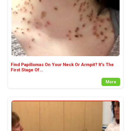
Find Papillomas On Your Neck Or Armpit? It's The
First Stage Of...
More