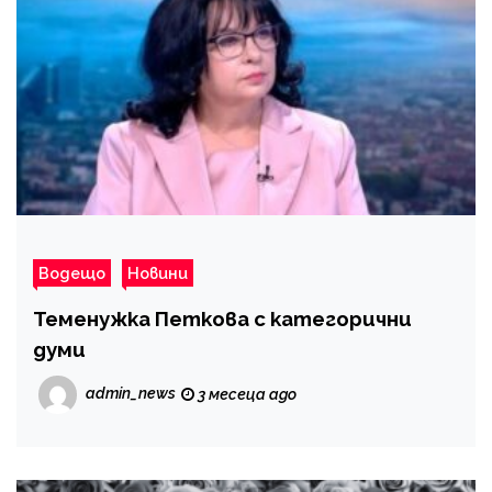
Водещо
Новини
Теменужка Петкова с категорични
думи
admin_news
3 месеца ago