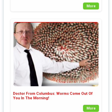
More
Doctor From Columbus: Worms Come Out Of
You In The Morning!
More