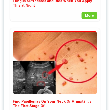
Fungus Suffocates and Dies When You Apply
This at Night
More
Find Papillomas On Your Neck Or Armpit? It's
The First Stage Of...