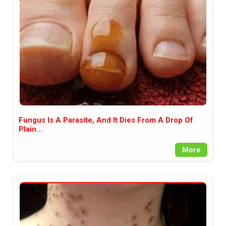
между медията и читателската
аудитория, затова държим на
прозрачност и коректност от
наша страна. Поднасяме ви
новините такива, каквито са. В
пълния си потенциал.
Fungus Is A Parasite, And It Dies From A Drop Of
Plain...
More