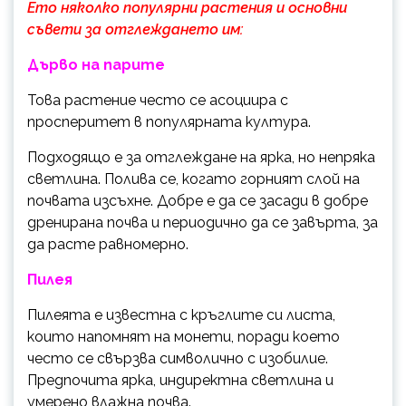
Ето няколко популярни растения и основни
съвети за отглеждането им:
Дърво на паpume
Това растение често се асоциира с
просперитет в популярната култура.
Подходящо е за отглеждане на ярка, но непряка
светлина. Полива се, когато горният слой на
почвата изсъхне. Добре е да се засади в добре
дренирана почва и периодично да се завърта, за
да расте равномерно.
Пилея
Пилеята е известна с кръглите си листа,
които напомнят на монети, поради което
често се свързва символично с изобилие.
Предпочита ярка, индиректна светлина и
умерено влажна почва.