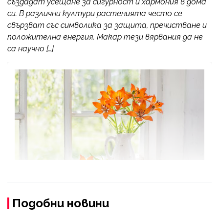
създадат усещане за сигурност и хармония в дома
си. В различни култури растенията често се
свързват със символика за защита, пречистване и
положителна енергия. Макар тези вярвания да не
са научно […]
Подобни новини