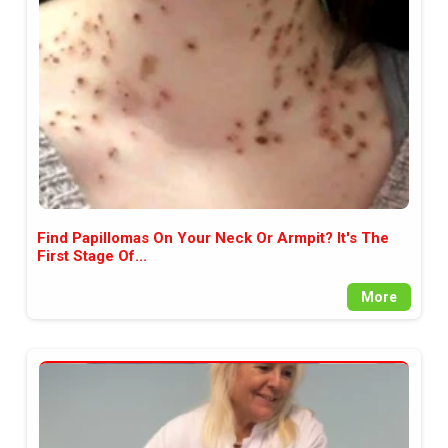
между медията и читателската
аудитория, затова държим на
прозрачност и коректност от
наша страна. Поднасяме ви
новините такива, каквито са. В
пълния си потенциал.
Find Papillomas On Your Neck Or Armpit? It's The
First Stage Of...
More