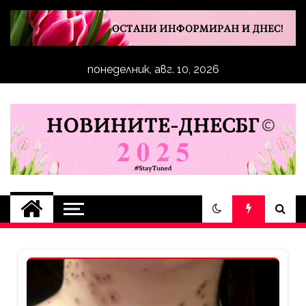
Skip
to
content
понеделник, авг. 10, 2026
novinite-dnesbg.eu
Novinite-dnesbg.eu е медия, която
има мисията да отразява всичко
значимо, което се случва в
България и по Света. Новините,
които се публикуват на нашия
сайт са от достоверни
източници. Ценим доверието