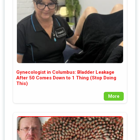
Gynecologist in Columbus: Bladder Leakage
After 50 Comes Down to 1 Thing (Stop Doing
This)
More