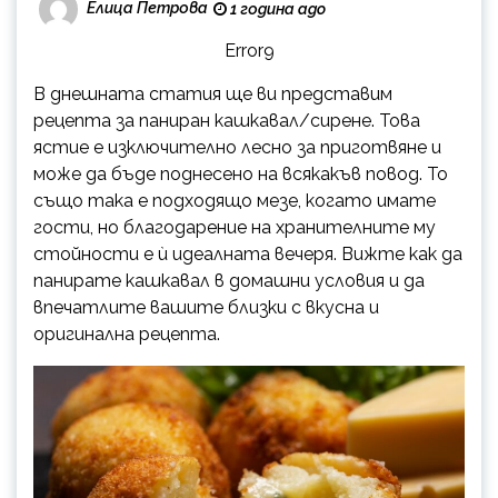
Елица Петрова
1 година ago
Error9
В днешната статия ще ви представим
рецепта за паниран кашкавал/сирене. Това
ястие е изключително лесно за приготвяне и
може да бъде поднесено на всякакъв повод. То
също така е подходящо мезе, когато имате
гости, но благодарение на хранителните му
стойности е ѝ идеалната вечеря. Вижте как да
панирате кашкавал в домашни условия и да
впечатлите вашите близки с вкусна и
оригинална рецепта.