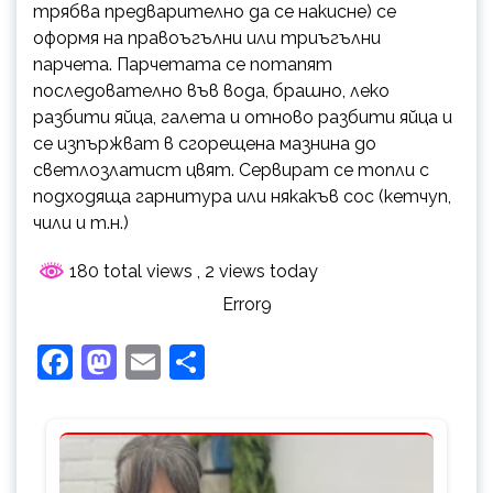
трябва предварително да се накисне) се
оформя на правоъгълни или триъгълни
парчета. Парчетата се потапят
последователно във вода, брашно, леко
разбити яйца, галета и отново разбити яйца и
се изпържват в сгорещена мазнина до
светлозлатист цвят. Сервират се топли с
подходяща гарнитура или някакъв сос (кетчуп,
чили и т.н.)
180 total views
, 2 views today
Error9
Facebook
Mastodon
Email
Share