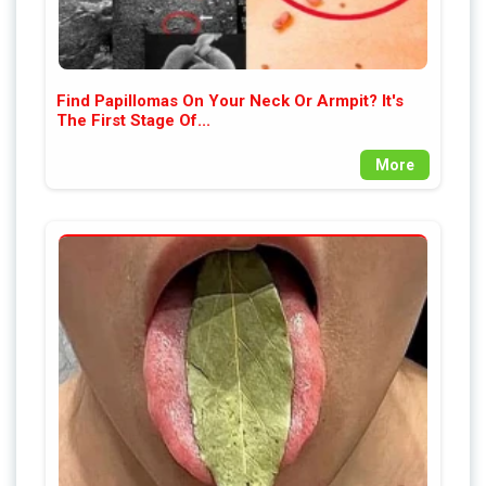
Find Papillomas On Your Neck Or Armpit? It's
The First Stage Of...
More