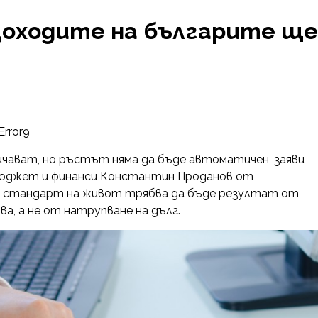
Доходите на българите ще
Error9
чават, но ръстът няма да бъде автоматичен, заяви
бюджет и финанси Константин Проданов от
ият стандарт на живот трябва да бъде резултат от
а, а не от натрупване на дълг.