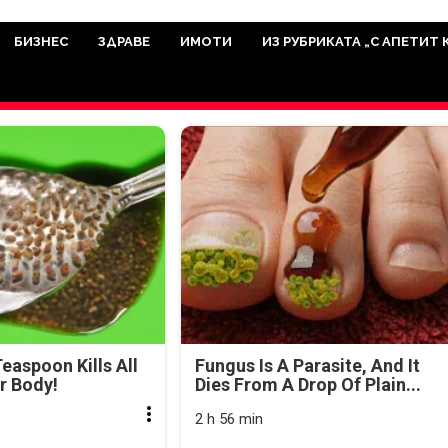
има мисията да отразява всичко знач
икуват на нашия сайт са от досто
БИЗНЕС
ЗДРАВЕ
ИМОТИ
ИЗ РУБРИКАТА „С АПЕТИТ 
а аудитория, затова държим на про
ви новините такива, каквито са. В 
easpoon Kills All
Fungus Is A Parasite, And It
r Body!
Dies From A Drop Of Plain...
2 h 56 min