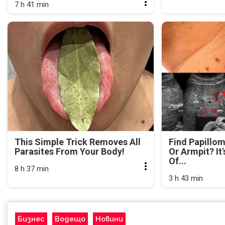
7 h 41 min
This Simple Trick Removes All
Find Papillo
Parasites From Your Body!
Or Armpit? It
Of...
8 h 37 min
3 h 43 min
Бизнес
Водещо
Новини