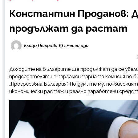
Константин Проданов: 
продължат да растат
Елица Петрова
1 месец ago
Доходите на българите ще продължат да се увели
председателят на парламентарната комисия по 
„Прогресивна България“. По думите му, по-висок
икономически растеж и реално заработени средств