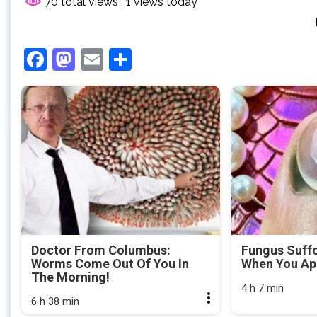
70 total views
, 1 views today
Facebook
Mastodon
Email
Share
Doctor From Columbus:
Fungus Suffo
Worms Come Out Of You In
When You App
The Morning!
4 h 7 min
6 h 38 min