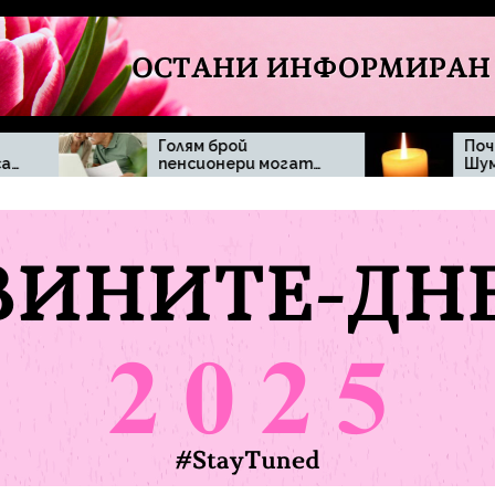
Голям брой
Почина Димитър
пенсионери могат
Шумналиев
да бъдат засегнати
при отпадане на
минималната
пенсия