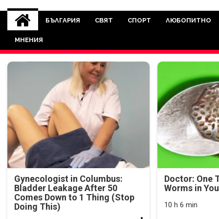
novinite-dnesbg.eu
Novinite-dnesbg.eu е медия, която 
Света. Новините, които се публ
БЪЛГАРИЯ
СВЯТ
СПОРТ
ЛЮБОПИТНО
между медията и читателскат
МНЕНИЯ
страна. Поднасяме 
Gynecologist in Columbus:
Doctor: One T
Bladder Leakage After 50
Worms in You
Comes Down to 1 Thing (Stop
10 h 6 min
Doing This)