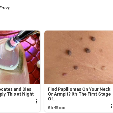
Error9
cates and Dies
Find Papillomas On Your Neck
ly This at Night
Or Armpit? It's The First Stage
Of...
8 h 40 min