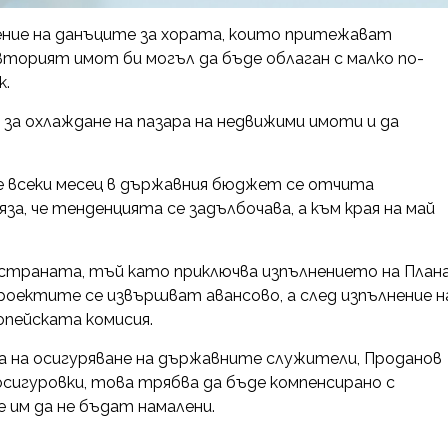
ение на данъците за хората, които притежават
вторият имот би могъл да бъде облаган с малко по-
к.
 за охлаждане на пазара на недвижими имоти и да
е всеки месец в държавния бюджет се отчита
за, че тенденцията се задълбочава, а към края на май
 страната, тъй като приключва изпълнението на План
роектите се извършват авансово, а след изпълнение н
пейската комисия.
 на осигуряване на държавните служители, Проданов
осигуровки, това трябва да бъде компенсирано с
 им да не бъдат намалени.