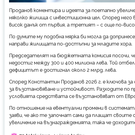
Проданов коментира и идеята за поетапно увелич
няколко жилища с инвестиционна цел. Според него 
висок данък от първия, а третият – с още по-висо
По думите му подобна мярка би могла да допринесе
направи жилищата по-достъпни за младите хора.
Председателят на бюджетната комисия посочи, ч
недостиг между 300 и 400 милиона лева. Той отбеля
дефицитът е достигнал около 2 млрд. лева.
Според Константин Проданов 2026 г. е ключова за
за възстановяване и устойчивост. Разходите по п
условията средствата се възстановяват от Евро
По отношение на евентуални промени в системата
заяви, че ако те започнат сами да плащат своите 
увеличение на възнагражденията, така че доходите