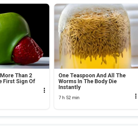
 More Than 2
One Teaspoon And All The
e First Sign Of
Worms In The Body Die
Instantly
7 h 52 min