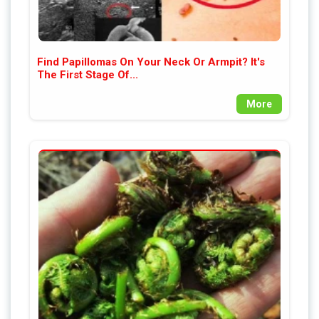
Find Papillomas On Your Neck Or Armpit? It's
The First Stage Of...
More