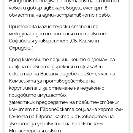
Найденов се ползва с репутацията на почтен
човек и добър адвокат, водещ експерт в
областта на административното право.
Притежава магистърски степени по
международни отношения и по право от
Софийския университет „Св. Климент
Охридски“.
Сред ключовите позиции, които е заемал, са
шеф на правната дирекция и и.ф. главен
секретар на Висшия съдебен съвет, член на
Комисията за противодействие на
корупцията и за отнемане на незаконно
придобито имущество,
заместник‑председател на правителствения
комитет по Европейската социална харта към
Съвета на Европа, както и ръководител на
звеното за управление на проекти към
Министерския съвет.