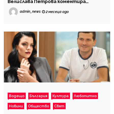
Велислава Петрова коментира
правото на свободата на облеклото на
admin_news
2 месеца ago
жените у нас
Водещо
България
Култура
Любопитно
Новини
Общество
Свят