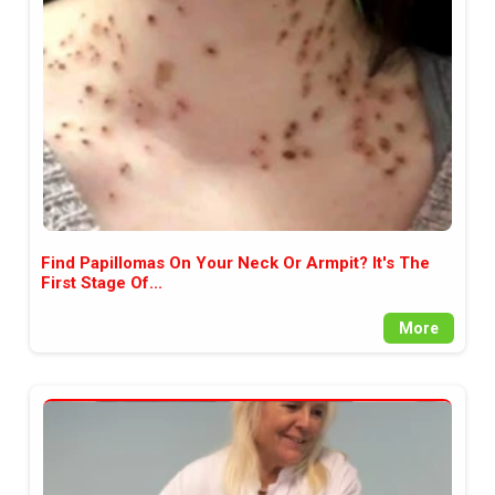
между медията и читателската
аудитория, затова държим на
прозрачност и коректност от
наша страна. Поднасяме ви
новините такива, каквито са. В
пълния си потенциал.
Find Papillomas On Your Neck Or Armpit? It's The
First Stage Of...
More