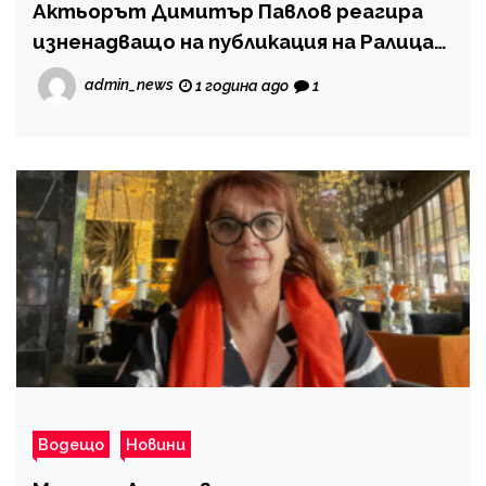
Актьорът Димитър Павлов реагира
изненадващо на публикация на Ралица
Паскалева
admin_news
1 година ago
1
Водещо
Новини