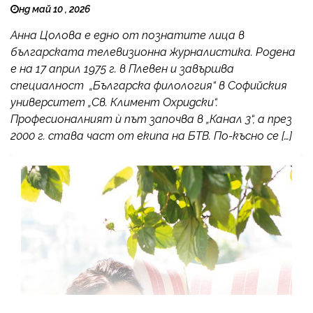
нд май 10 , 2026
Анна Цолова е едно от познатите лица в
българската телевизионна журналистика. Родена
е на 17 април 1975 г. в Плевен и завършва
специалност „Българска филология“ в Софийския
университет „Св. Климент Охридски“.
Професионалният ѝ път започва в „Канал 3“, а през
2000 г. става част от екипа на БТВ. По-късно се […]