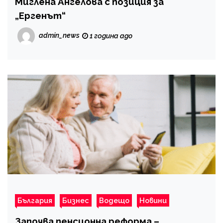
Миглена Ангелова с позиция за
„Ергенът“
admin_news
1 година ago
България
Бизнес
Водещо
Новини
Започва пенсионна реформа –