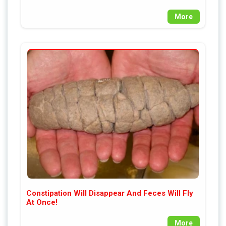
More
Constipation Will Disappear And Feces Will Fly
At Once!
More