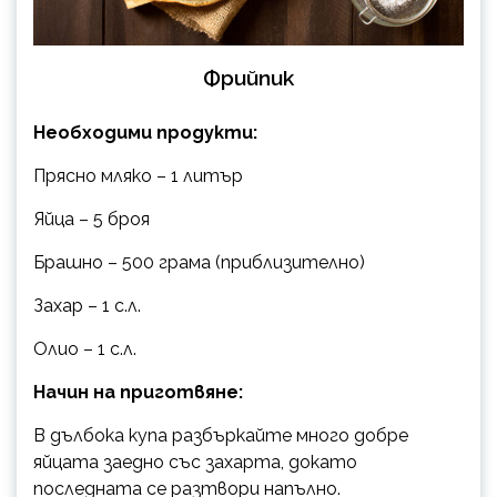
Фрийпик
Необходими продукти:
Прясно мляко – 1 литър
Яйца – 5 броя
Брашно – 500 грама (приблизително)
Захар – 1 с.л.
Олио – 1 с.л.
Начин на приготвяне:
В дълбока купа разбъркайте много добре
яйцата заедно със захарта, докато
последната се разтвори напълно.