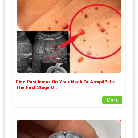
Find Papillomas On Your Neck Or Armpit? It's
The First Stage Of...
More