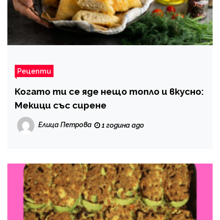
Рецепти
Когато ти се яде нещо топло и вкусно:
Мекици със сирене
Елица Петрова
1 година ago