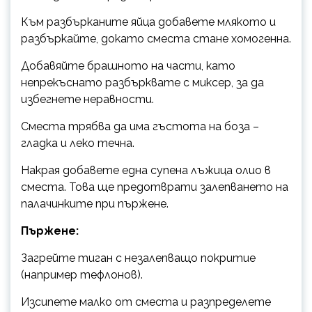
Към разбърканите яйца добавете млякото и
разбъркайте, докато сместа стане хомогенна.
Добавяйте брашното на части, като
непрекъснато разбърквате с миксер, за да
избегнете неравности.
Сместа трябва да има гъстота на боза –
гладка и леко течна.
Накрая добавете една супена лъжица олио в
сместа. Това ще предотврати залепването на
палачинките при пържене.
Пържене:
Загрейте тиган с незалепващо покритие
(например тефлонов).
Изсипете малко от сместа и разпределете