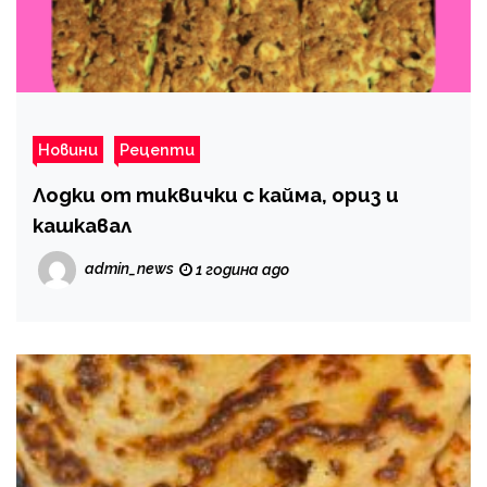
Новини
Рецепти
Лодки от тиквички с кайма, ориз и
кашкавал
admin_news
1 година ago