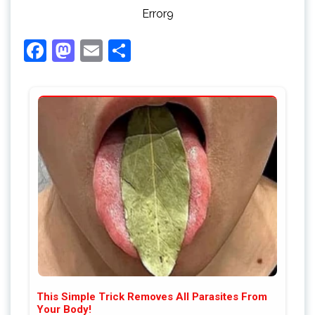
Error9
Facebook
Mastodon
Email
Share
This Simple Trick Removes All Parasites From
Your Body!