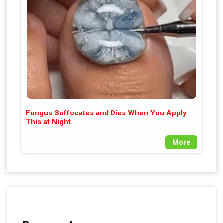
Fungus Suffocates and Dies When You Apply
This at Night
More