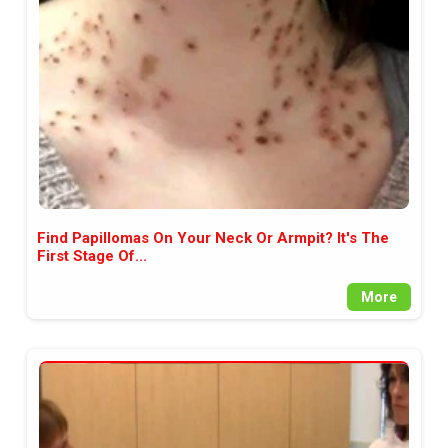
между медията и читателската
аудитория, затова държим на
прозрачност и коректност от
наша страна. Поднасяме ви
новините такива, каквито са. В
пълния си потенциал.
Find Papillomas On Your Neck Or Armpit? It's The
First Stage Of...
More