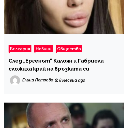
България
Новини
Общество
След „Ергенът“ Калоян и Габриела
сложиха край на връзката си
Елица Петрова
8 месеца ago