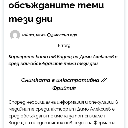
обсъжданите теми
тези дни
admin_news
5 месеца ago
Error9
Кариерата като тв водещ на Димо Алексиев е
сред най-обсъжданите теми тези дни
Снимката е илюстративна //
Фрийпик
Според неофициална информация и спекулации в
медийните среди, актьорът Димо Алексиев е
сред обсъжданите имена за потенциален
водещ на предстоящия нов сезон на Фермата