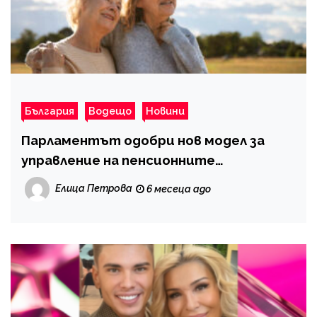
България
Водещо
Новини
Парламентът одобри нов модел за
управление на пенсионните
спестявания
Елица Петрова
6 месеца ago