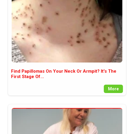
между медията и читателската
аудитория, затова държим на
прозрачност и коректност от
наша страна. Поднасяме ви
новините такива, каквито са. В
пълния си потенциал.
Find Papillomas On Your Neck Or Armpit? It's The
First Stage Of...
More