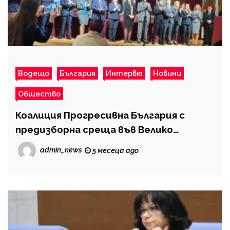
Водещо
България
Интервю
Новини
Общество
Коалиция Прогресивна България с
предизборна среща във Велико
Търново
admin_news
5 месеца ago