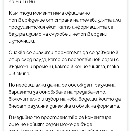
по Би Ти Ви.
Към този момент няма официално
потвърждение от страна на телевизията или
продуцентския екип, като информацията се
базира изцяло на слухове и непотвърдени
източници.
Очаква се риалити форматът да се завърне в
ефир след пауза, като се подготвя нов сезон с
възможни промени, както в концепцията, така
и в екипа.
По неофициални данни се обсъждат различни
варианти за обновяване на предаването,
включително и избор на нови водещи, които да
внесат различна динамика и облик на формата.
В медийното пространство се коментира
още, че новият сезон може да бъде