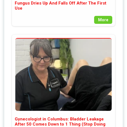
Fungus Dries Up And Falls Off After The First
Use
More
Gynecologist in Columbus: Bladder Leakage
After 50 Comes Down to 1 Thing (Stop Doing