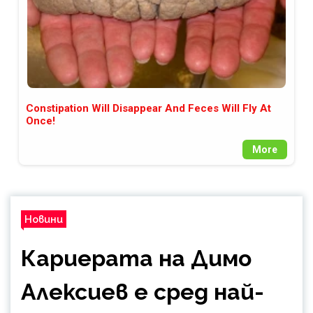
Constipation Will Disappear And Feces Will Fly At
Once!
More
Новини
Кариерата на Димо
Алексиев е сред най-