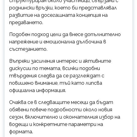
структуриран около участници, свързани с
роднински връзки, което би представлявал
развитие на досегашната концепция на
предаването.
Подобен подход цели да внесе допълнително
напрежение и емоционална дълбочина в
състезанието.
Въпреки засиления интерес и активните
дискусии по темата, всички подобни
твърдения следва да се разглеждат с
повишено внимание, тъй като липсва
официална информация.
Очаква се в следващите месеци да бъдат
обявени повече подробности около новия
сезон, включително и окончателния избор на
водещи и конкретните параметри на
формата.