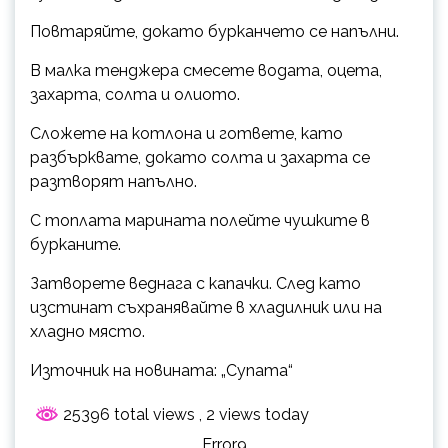
Повтаряйте, докато бурканчето се напълни.
В малка тенджера смесете водата, оцета,
захарта, солта и олиото.
Сложете на котлона и гответе, като
разбърквате, докато солта и захарта се
разтворят напълно.
С топлата марината полейте чушките в
бурканите.
Затворете веднага с капачки. След като
изстинат съхранявайте в хладилник или на
хладно място.
Източник на новината: „Супата“
25396 total views
, 2 views today
Error9