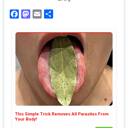
Facebook
Mastodon
Email
Share
This Simple Trick Removes All Parasites From
Your Body!