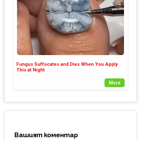
Fungus Suffocates and Dies When You Apply
This at Night
More
Вашият коментар