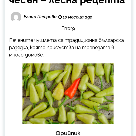
Елица Петрова
10 месеца ago
Error9
Печените чушлета са традиционна българска
разядка, която присъства на трапезата в
много домове.
Фрийпик