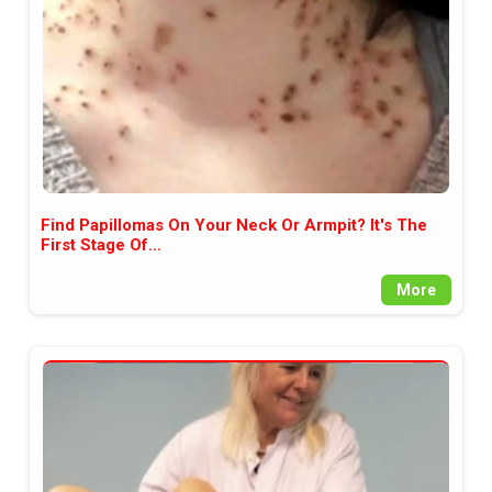
Find Papillomas On Your Neck Or Armpit? It's The
First Stage Of...
More