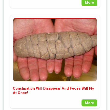
More
Constipation Will Disappear And Feces Will Fly
At Once!
More