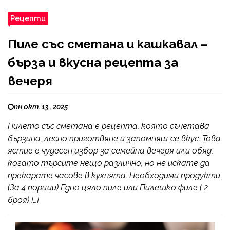
Рецепти
Пиле със сметана и кашкавал –
бърза и вкусна рецепта за
вечеря
пн окт. 13 , 2025
Пилето със сметана е рецепта, която съчетава
бързина, лесно приготвяне и запомнящ се вкус. Това
ястие е чудесен избор за семейна вечеря или обяд,
когато търсите нещо различно, но не искате да
прекарате часове в кухнята. Необходими продукти
(За 4 порции) Едно цяло пиле или Пилешко филе ( 2
броя) […]