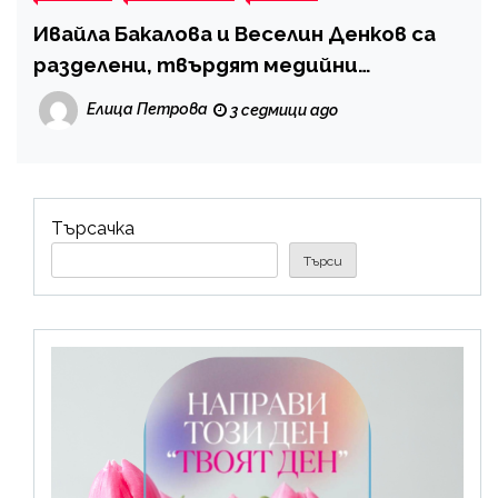
Ивайла Бакалова и Веселин Денков са
разделени, твърдят медийни
публикации
Елица Петрова
3 седмици ago
Търсачка
Търси