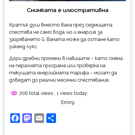
Снимката е илюстративна
Кратък душ вместо вана през седмицата
спестява не само вода, но и енергия за
загряването й. Ваната може да остане като
уикенд лукс.
Дори дребни промени в навиците – като смяна
на пералнята програма или проверка на
текущата енергийната тарифа – могат да
доведат до реални месечни спестявания.
706 total views
, 1 views today
Error9
Facebook
Mastodon
Email
Share