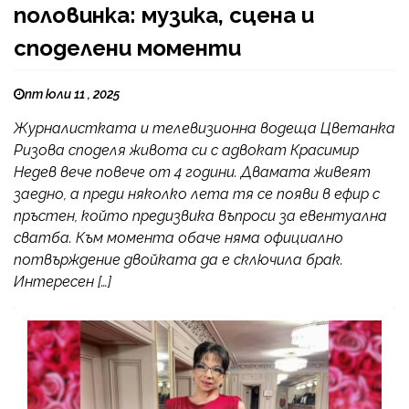
половинка: музика, сцена и
споделени моменти
пт юли 11 , 2025
Журналистката и телевизионна водеща Цветанка
Ризова споделя живота си с адвокат Красимир
Недев вече повече от 4 години. Двамата живеят
заедно, а преди няколко лета тя се появи в ефир с
пръстен, който предизвика въпроси за евентуална
сватба. Към момента обаче няма официално
потвърждение двойката да е сключила брак.
Интересен […]