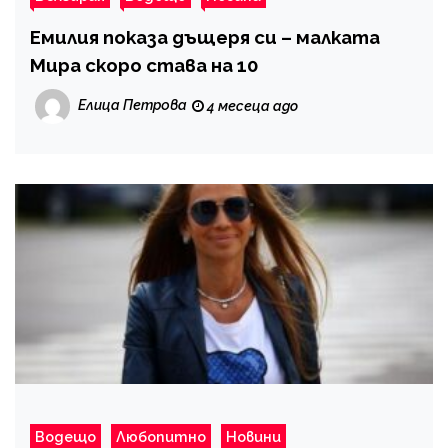
Емилия показа дъщеря си – малката
Мира скоро става на 10
Елица Петрова
4 месеца ago
Водещо
Любопитно
Новини