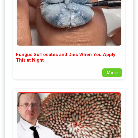
Fungus Suffocates and Dies When You Apply
This at Night
More