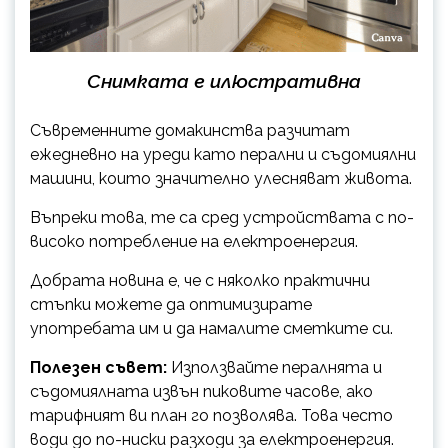
Снимката е илюстративна
Съвременните домакинства разчитат
ежедневно на уреди като перални и съдомиялни
машини, които значително улесняват живота.
Въпреки това, те са сред устройствата с по-
високо потребление на електроенергия.
Добрата новина е, че с няколко практични
стъпки можете да оптимизирате
употребата им и да намалите сметките си.
Полезен съвет:
Използвайте пералнята и
съдомиялната извън пиковите часове, ако
тарифният ви план го позволява. Това често
води до по-ниски разходи за електроенергия.