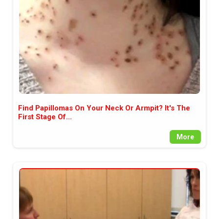
Find Papillomas On Your Neck Or Armpit? It's The
First Stage Of...
More