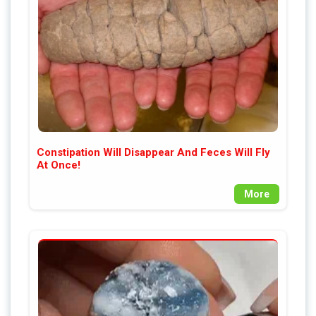
Constipation Will Disappear And Feces Will Fly
At Once!
More