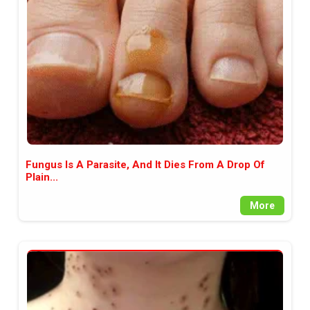
между медията и читателската
аудитория, затова държим на
прозрачност и коректност от
наша страна. Поднасяме ви
новините такива, каквито са. В
пълния си потенциал.
Fungus Is A Parasite, And It Dies From A Drop Of
Plain...
More