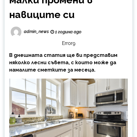
навиците си
admin_news
1 година ago
Error9
В днешната статия ще ви представим
няколко лесни съвета, с които може да
намалите сметките за месеца.