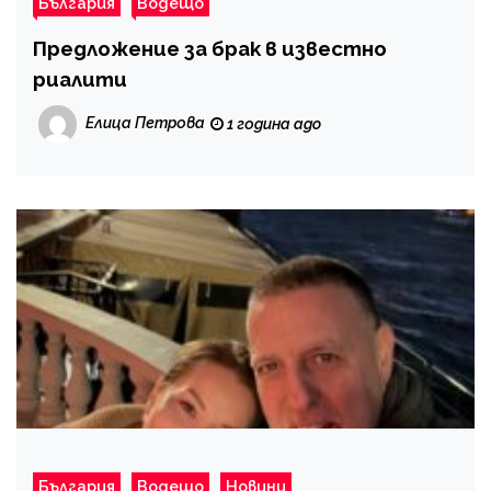
България
Водещо
Предложение за брак в известно
риалити
Елица Петрова
1 година ago
България
Водещо
Новини