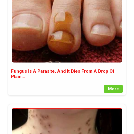
между медията и читателската
аудитория, затова държим на
прозрачност и коректност от
наша страна. Поднасяме ви
новините такива, каквито са. В
пълния си потенциал.
Fungus Is A Parasite, And It Dies From A Drop Of
Plain...
More