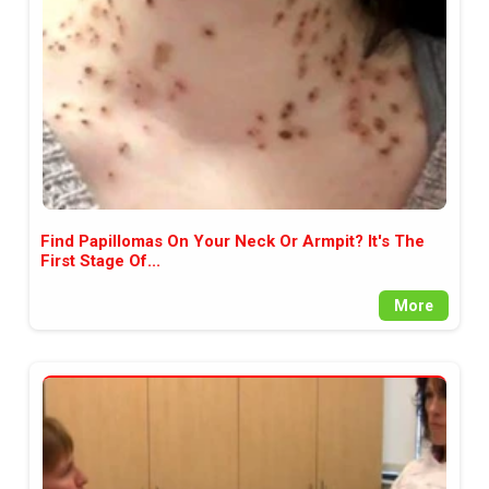
Find Papillomas On Your Neck Or Armpit? It's The
First Stage Of...
More