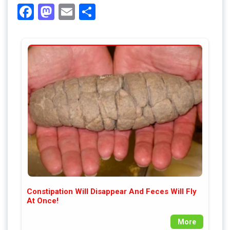
Facebook
Mastodon
Email
Share
Constipation Will Disappear And Feces Will Fly
At Once!
More