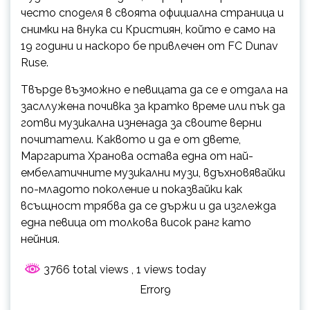
често споделя в своята официална страница и
снимки на внука си Кристиян, който е само на
19 години и наскоро бе привлечен от FC Dunav
Ruse.
Твърде възможно е певицата да се е отдала на
засллужена почивка за кратко време или пък да
готви музикална изненада за своите верни
почитатели. Каквото и да е от двете,
Маргарита Хранова остава една от най-
ембелатичните музикални музи, вдъхновявайки
по-младото поколение и показвайки как
всъщност трябва да се държи и да изглежда
една певица от толкова висок ранг като
нейния.
3766 total views
, 1 views today
Error9