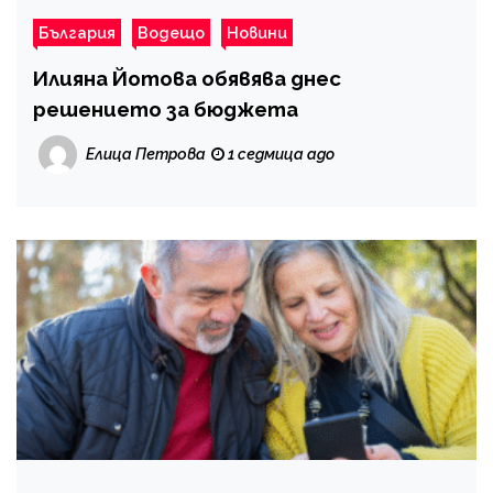
България
Водещо
Новини
Илияна Йотова обявява днес
решението за бюджета
Елица Петрова
1 седмица ago