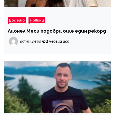
Водещо
Новини
Лионел Меси подобри още един рекорд
admin_news
2 месеца ago