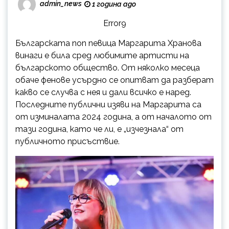
admin_news
1 година ago
Error9
Българската поп певица Маргарита Хранова
винаги е била сред любимите артисти на
българското общество. От няколко месеца
обаче фенове усърдно се опитват да разберат
какво се случва с нея и дали всичко е наред.
Последните публични изяви на Маргарита са
от изминалата 2024 година, а от началото от
тази година, като че ли, е „изчезнала“ от
публичното присъствие.