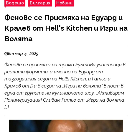
Водещо
България
Новини
Фенове се Присмяха на Едуард и
Кралев от Hell's Kitchen и Игри на
Волята
вт мар. 4 , 2025
Фенове се присмяха на трима култови участници в
реалити формати, а именно на Едуард от
тазгодишния сезон на Hell’s Kitchen, и Гатьо и
Кралев от 5 и 6 сезон на „Игри на волята“ в пост в
една от групите на кулинарното шоу. „Активирам
Полимеризация! Сливам Гатьо от „Игри на волята
[…]