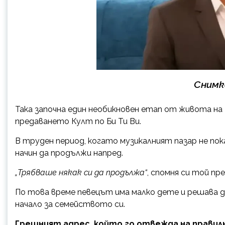
Снимк
Така започна един необикновен етап от живота на
предаването Култ по Би Ти Ви.
В труден период, когато музикалният пазар не по
начин да продължи напред.
„Трябваше някак си да продължа“
, спомня си той п
По това време певецът има малко дете и решава да
начало за семейството си.
Грешният адрес, който го отвежда на правилн