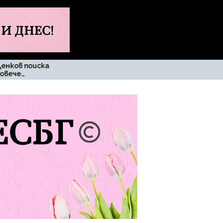
Променя ли се
Извънре
традицията при
бащините имена
в България?