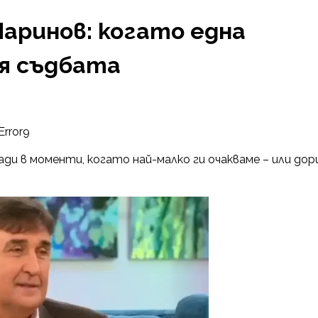
аринов: когато една
я съдбата
Error9
ди в моменти, когато най-малко ги очакваме – или дор