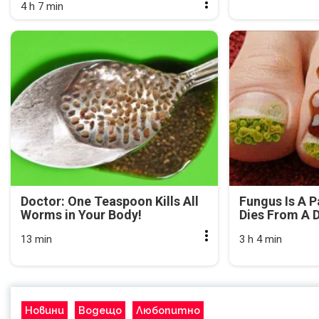
4 h 7 min
Doctor: One Teaspoon Kills All
Fungus Is A P
Worms in Your Body!
Dies From A D
13 min
3 h 4 min
Новини
Водещо
Любопитно