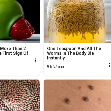
 More Than 2
One Teaspoon And All The
e First Sign Of
Worms In The Body Die
Instantly
8 h 57 min