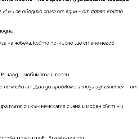
. И ми се обадиха само от един – от адрес, който
модна.
га на човека, който по-късно ще стане негов
Ричард – любимата й песен.
а на мъжа си: „Дай да пробваме и този изпълнител – от
ира пътя си към немската сцена и моден свят – и
лства, труд и нови възможности.