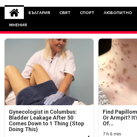
novinite-dnesbg.eu
Novinite-dnesbg.eu е медия, която 
Света. Новините, които се публ
БЪЛГАРИЯ
СВЯТ
СПОРТ
ЛЮБОПИТНО
между медията и читателскат
МНЕНИЯ
страна. Поднасяме 
Gynecologist in Columbus:
Find Papillo
Bladder Leakage After 50
Or Armpit? It
Comes Down to 1 Thing (Stop
Of...
Doing This)
7 h 6 min