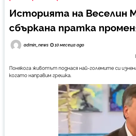
Историята на Веселин М
сбъркана пратка промен
admin_news
10 месеца ago
Понякога животът поднася най-големите си изнена
когато направим грешка.