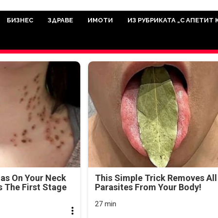
има мисията да отразява всичко знач
икуват на нашия сайт са от досто
БИЗНЕС
ЗДРАВЕ
ИМОТИ
ИЗ РУБРИКАТА „С АПЕТИТ 
а аудитория, затова държим на про
ви новините такива, каквито са. В 
mas On Your Neck
This Simple Trick Removes All
's The First Stage
Parasites From Your Body!
27 min