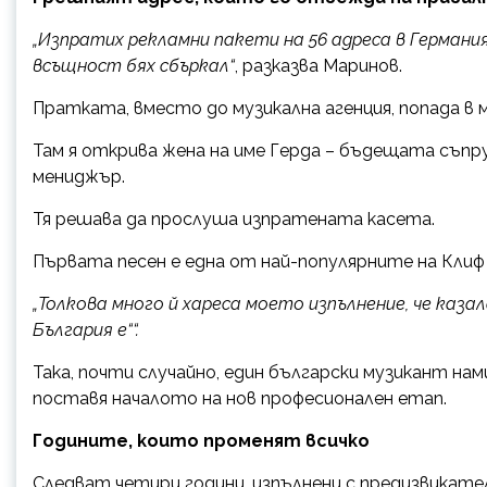
„Изпратих рекламни пакети на 56 адреса в Германия
всъщност бях сбъркал“
, разказва Маринов.
Пратката, вместо до музикална агенция, попада в 
Там я открива жена на име Герда – бъдещата съпру
мениджър.
Тя решава да прослуша изпратената касета.
Първата песен е една от най-популярните на Клиф 
„Толкова много й хареса моето изпълнение, че казал
България е““.
Така, почти случайно, един български музикант нам
поставя началото на нов професионален етап.
Годините, които променят всичко
Следват четири години, изпълнени с предизвикате