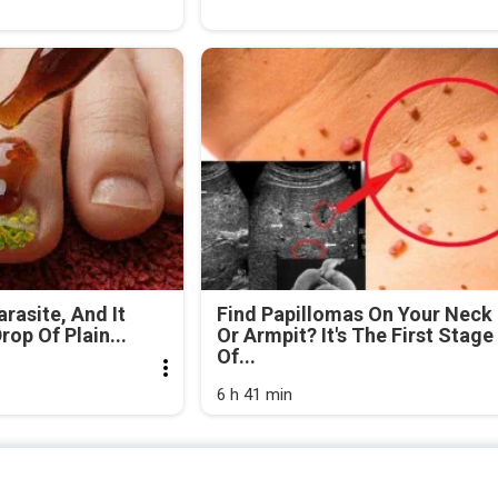
arasite, And It
Find Papillomas On Your Neck
rop Of Plain...
Or Armpit? It's The First Stage
Of...
6 h 41 min