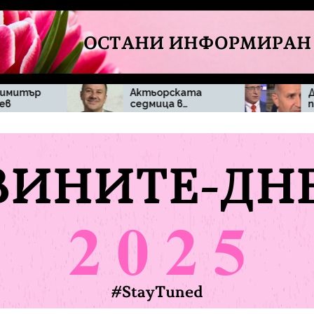
Актьорската
Денков поиска
седмица в
повече
„Черешката на
прозрачност
тортата“
около
впечатли
действията на
зрителите с
премиера
изисканост и
домашен уют