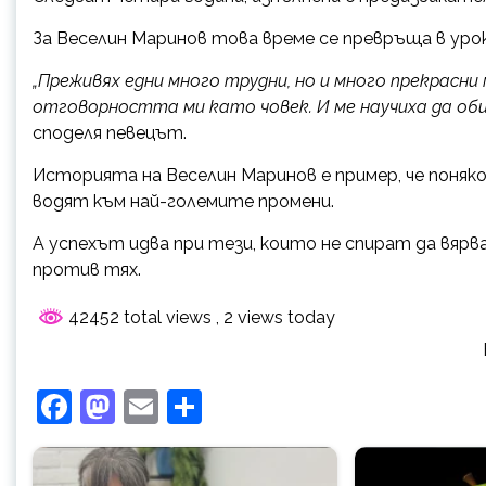
За Веселин Маринов това време се превръща в урок
„Преживях едни много трудни, но и много прекрасни 
отговорността ми като човек. И ме научиха да обич
споделя певецът.
Историята на Веселин Маринов е пример, че поняк
водят към най-големите промени.
А успехът идва при тези, които не спират да вярв
пpoтuв тях.
42452 total views
, 2 views today
Facebook
Mastodon
Email
Share