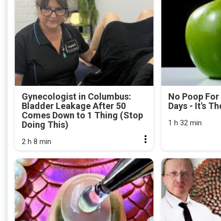
Gynecologist in Columbus:
No Poop For
Bladder Leakage After 50
Days - It's Th
Comes Down to 1 Thing (Stop
1 h 32 min
Doing This)
2 h 8 min