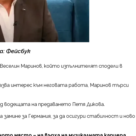
а: Фейсбук
 Веселин Маринов, който изпълнителят сподели в
казва интерес към неговата работа, Маринов търси
ред водещата на предаването Петя Дикова.
 замине за Германия, за да осигури стабилност и ново
ото място – на върха на музикалната кариера