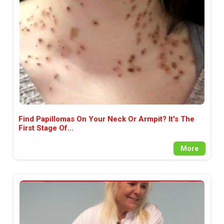
между медията и читателската
аудитория, затова държим на
прозрачност и коректност от
наша страна. Поднасяме ви
новините такива, каквито са. В
пълния си потенциал.
Find Papillomas On Your Neck Or Armpit? It's The
First Stage Of...
More