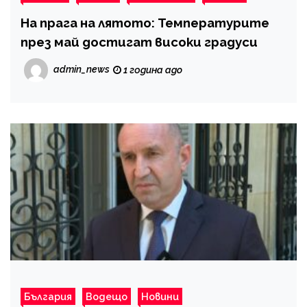
На прага на лятото: Температурите
през май достигат високи градуси
admin_news
1 година ago
България
Водещо
Новини