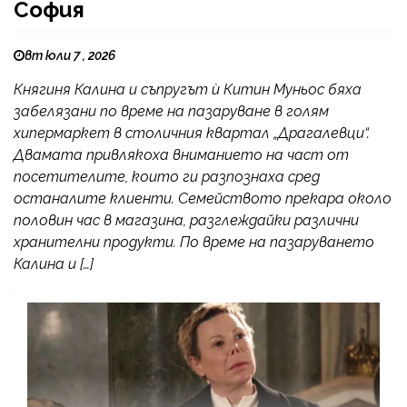
София
вт юли 7 , 2026
Княгиня Калина и съпругът ѝ Китин Муньос бяха
забелязани по време на пазаруване в голям
хипермаркет в столичния квартал „Драгалевци“.
Двамата привлякоха вниманието на част от
посетителите, които ги разпознаха сред
останалите клиенти. Семейството прекара около
половин час в магазина, разглеждайки различни
хранителни продукти. По време на пазаруването
Калина и […]