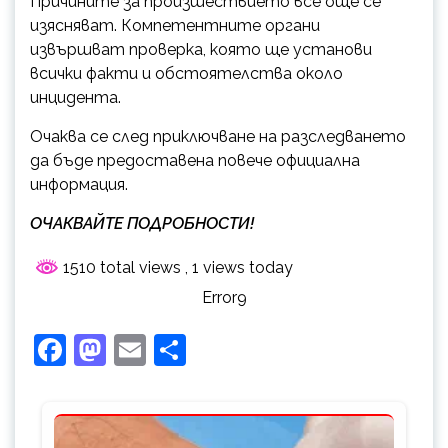
Причините за произшествието все още се
изясняват. Компетентните органи
извършват проверка, която ще установи
всички факти и обстоятелства около
инцидента.
Очаква се след приключване на разследването
да бъде предоставена повече официална
информация.
ОЧАКВАЙТЕ ПОДРОБНОСТИ!
1510 total views
, 1 views today
Error9
Facebook
Mastodon
Email
Share