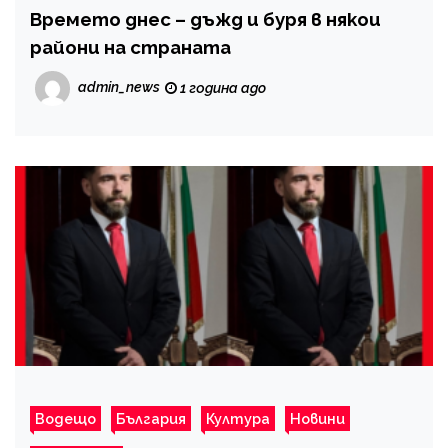
Времето днес – дъжд и буря в някои
райони на страната
admin_news
1 година ago
Водещо
България
Култура
Новини