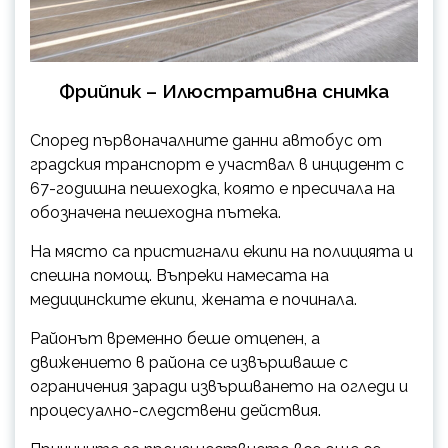
Фрийпик – Илюстративна снимка
Според първоначалните данни автобус от
градския транспорт е участвал в инцидент с
67-годишна пешеходка, която е пресичала на
обозначена пешеходна пътека.
На място са пристигнали екипи на полицията и
спешна помощ. Въпреки намесата на
медицинските екипи, жената е починала.
Районът временно беше отцепен, а
движението в района се извършваше с
ограничения заради извършването на огледи и
процесуално-следствени действия.