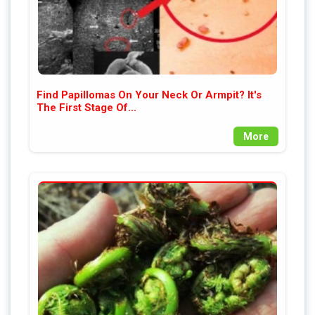
Find Papillomas On Your Neck Or Armpit? It's
The First Stage Of...
More