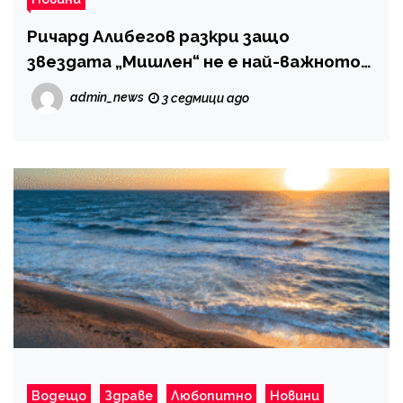
Ричард Алибегов разкри защо
звездата „Мишлен“ не е най-важното
за ресторантите
admin_news
3 седмици ago
Водещо
Здраве
Любопитно
Новини