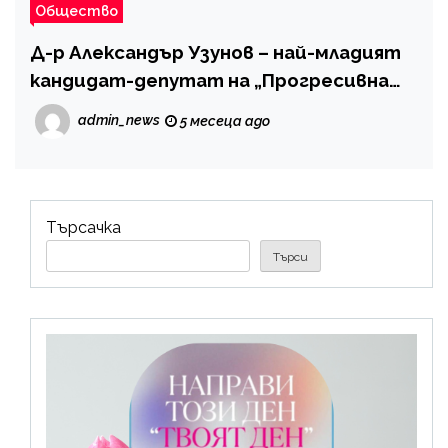
Общество
Д-р Александър Узунов – най-младият
кандидат-депутат на „Прогресивна
България“ във Велико Търново
admin_news
5 месеца ago
Търсачка
Търси