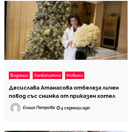
Водещо
Любопитно
Новини
Десислава Атанасова отбеляза личен
повод със снимка от приказен хотел
Елица Петрова
4 седмици ago