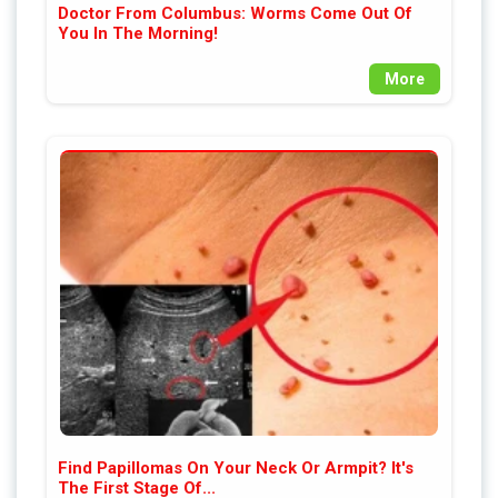
Doctor From Columbus: Worms Come Out Of
You In The Morning!
More
Find Papillomas On Your Neck Or Armpit? It's
The First Stage Of...