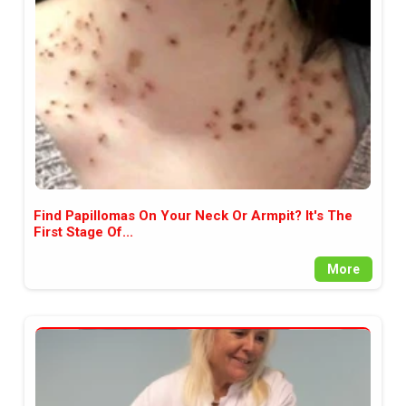
между медията и читателската
аудитория, затова държим на
прозрачност и коректност от
наша страна. Поднасяме ви
новините такива, каквито са. В
пълния си потенциал.
Find Papillomas On Your Neck Or Armpit? It's The
First Stage Of...
More