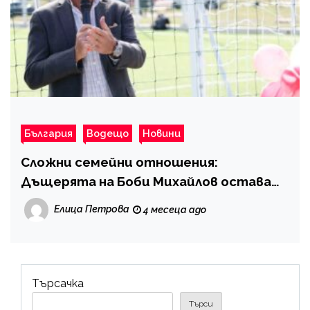
България
Водещо
Новини
Сложни семейни отношения:
Дъщерята на Боби Михайлов остава
дистанцирана от майка си
Елица Петрова
4 месеца ago
Търсачка
Търси