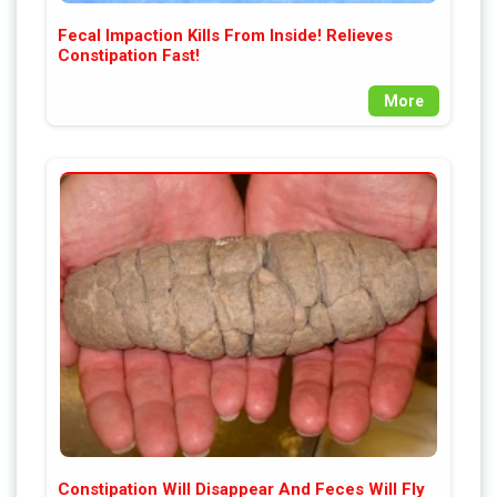
Fecal Impaction Kills From Inside! Relieves
Constipation Fast!
More
Constipation Will Disappear And Feces Will Fly