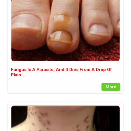
между медията и читателската
аудитория, затова държим на
прозрачност и коректност от
наша страна. Поднасяме ви
новините такива, каквито са. В
пълния си потенциал.
Fungus Is A Parasite, And It Dies From A Drop Of
Plain...
More