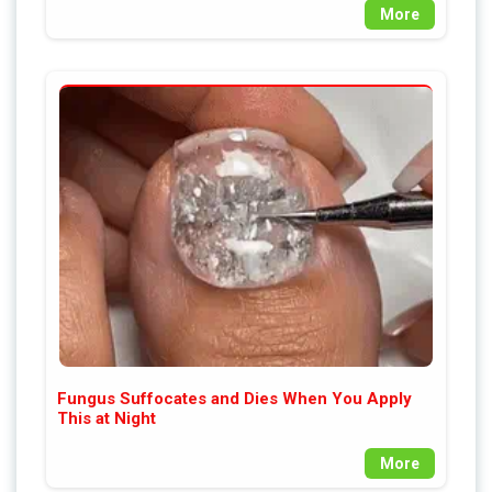
More
Fungus Suffocates and Dies When You Apply
This at Night
More