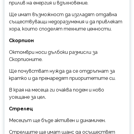
прилив на енергия и вдъхновение.
Ще имат възможност да изгладят отдавна
съществуващи недоразумения и да привлекат
хора, които споделят техните ценности.
Скорпион
Октомври носи дълбоки размисли за
Скорпионите.
Ще почувстват нужда да се отдръпнат за
кратко и да пренаредят приоритетите си.
В края на месеца ги очаква подем и ново
усещане за цел.
Стрелец
Месецът ще бъде активен и динамичен.
Стрелците ще имат шанс да осъществят