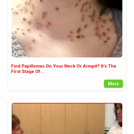
Find Papillomas On Your Neck Or Armpit? It's The
First Stage Of...
More