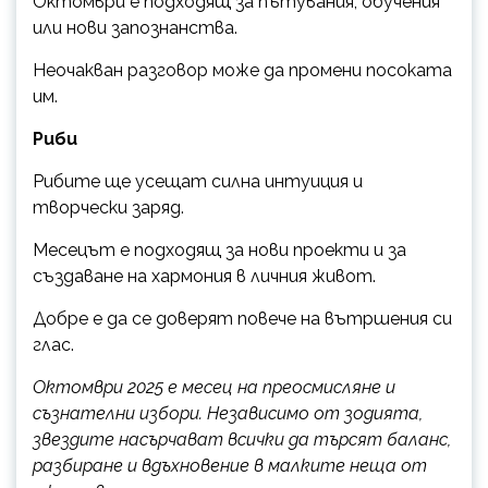
Октомври е подходящ за пътувания, обучения
или нови запознанства.
Неочакван разговор може да промени посоката
им.
Риби
Рибите ще усещат силна интуиция и
творчески заряд.
Месецът е подходящ за нови проекти и за
създаване на хармония в личния живот.
Добре е да се доверят повече на вътршения си
глас.
Октомври 2025 е месец на преосмисляне и
съзнателни избори. Независимо от зодията,
звездите насърчават всички да търсят баланс,
разбиране и вдъхновение в малките неща от