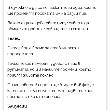
Възможно е да се появяват нови идеи, които
ще променят посоката им на развитие.
Важно е да не действат импулсивно и да
обмислят добре следващите си стъпки.
Телец
Октомври е време за стабилност и
подреденост.
Телците ще намерят удоволствие в
рутината, но и в малиите промени, които
правят живота по-лек.
Финансовите въпроси ще бъдат във фокус,
като се очаква положително развитие при
постоянство и търпение.
Близнаци