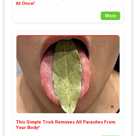
At Once!
More
This Simple Trick Removes All Parasites From
Your Body!