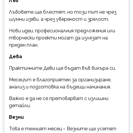
Лъв
Лъвовете ще блестят, но този път не чрез
шумни изяви, а чрез увереност и зрялост.
Нови идеи, професионалния предложения или
творчески проекти могат да излязат на
преден план.
Дева
Практичните Деви ще бъдат във вихъра си.
Месецът е благоприятен за организиране,
анализ и подготовка на бъдещи начинания.
Важно е да не се претоварват с излишни
детайли.
Везни
Това е техният месец – Везните ще усетят