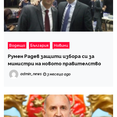
Водещо
България
Новини
Румен Радев защити избора си за
министри на новото правителство
admin_news
3 месеца ago