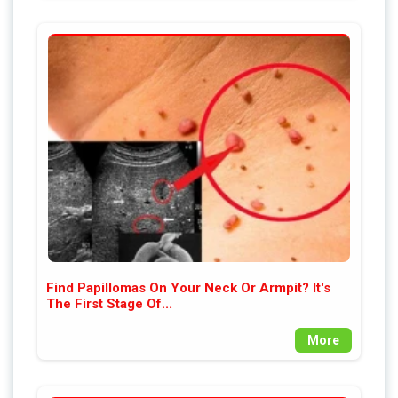
Find Papillomas On Your Neck Or Armpit? It's
The First Stage Of...
More