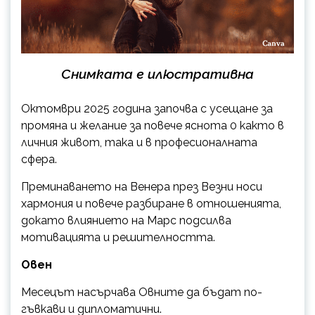
Снимката е илюстративна
Октомври 2025 година започва с усещане за
промяна и желание за повече яснота 0 както в
личния живот, така и в професионалната
сфера.
Преминаването на Венера през Везни носи
хармония и повече разбиране в отношенията,
докато влиянието на Марс подсилва
мотивацията и решителността.
Овен
Месецът насърчава Овните да бъдат по-
гъвкави и дипломатични.