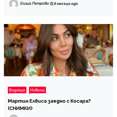
формати и познати лица
Елица Петрова
6 месеца ago
Водещо
Новини
Мартин Елвиса заедно с Косара?
(СНИМКИ)