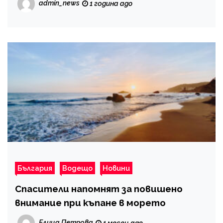
admin_news
1 година ago
България
Водещо
Новини
Спасители напомнят за повишено
внимание при къпане в морето
Елица Петрова
1 месец ago