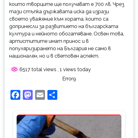
които творците ще получават е 700 лв. Чрез
тази стъпка държавата иска да изрази
своето уважение към хората, които са
допринесли за развитието на българската
култура и нейното обогатяване. Освен това,
артиститите имат принос и в
популяризирането на България не само в
национален, но и в световен аспект.
6517 total views
, 1 views today
Error9
Facebook
Mastodon
Email
Share