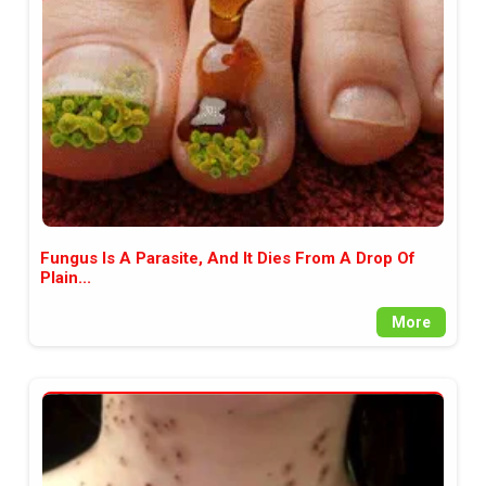
между медията и читателската
аудитория, затова държим на
прозрачност и коректност от
наша страна. Поднасяме ви
новините такива, каквито са. В
пълния си потенциал.
Fungus Is A Parasite, And It Dies From A Drop Of
Plain...
More