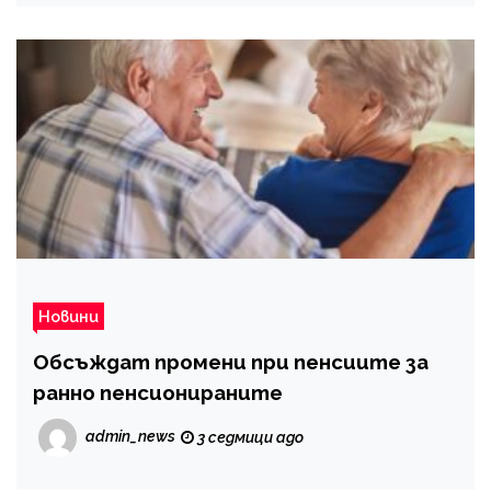
Новини
Обсъждат промени при пенсиите за
ранно пенсионираните
admin_news
3 седмици ago