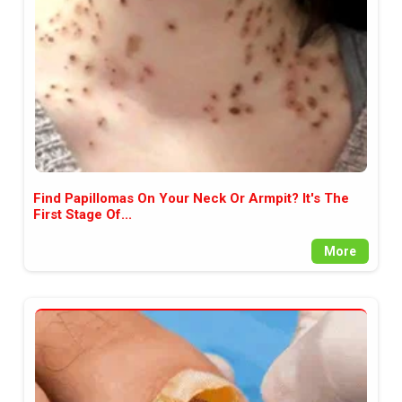
Find Papillomas On Your Neck Or Armpit? It's The
First Stage Of...
More