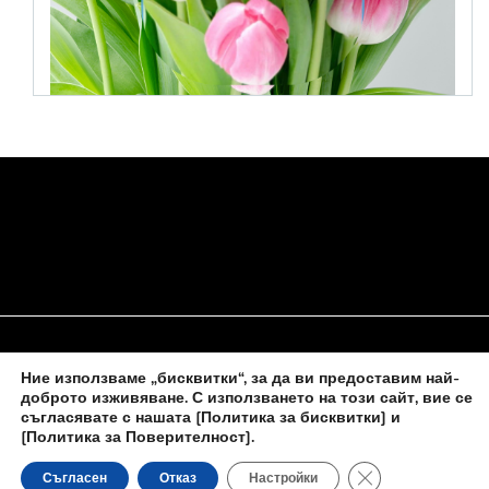
Ние използваме „бисквитки“, за да ви предоставим най-
НАЧАЛО
ЗА НАС
ПОЛИТИКА ЗА БИСКВИТКИ
доброто изживяване. С използването на този сайт, вие се
съгласявате с нашата
[Политика за бисквитки] и
КОНТАКТИ С НАС
[Политика за Поверителност]
.
Close GDPR Cooki
Съгласен
Отказ
Настройки
Новините на
novinite-dnesbg.eu