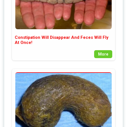
Constipation Will Disappear And Feces Will Fly
At Once!
More