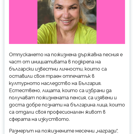
Отпускането на пожизнена държавна песния е
част от инициативата в подкрепа на
български известни личности, които са
оставили своя траен отпечатък в
културното наследство на България.
Естествено, лицата, които са избрани да
получават пожизнената пенсия, са изявени и
доста добре познати на българина лица, които
са отдали своя професионален живот в
сферата на изкуството.
Размерът на пожизнените месечни „награди“,