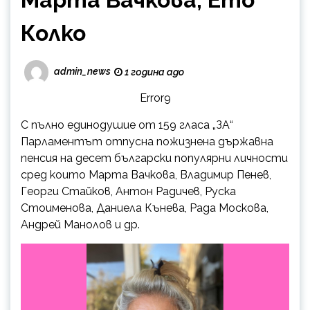
Колко
admin_news
1 година ago
Error9
С пълно единодушие от 159 гласа „ЗА“
Парламентът отпусна пожизнена държавна
пенсия на десет български популярни личности
сред които Марта Вачкова, Владимир Пенев,
Георги Стайков, Антон Радичев, Руска
Стоименова, Даниела Кънева, Рада Москова,
Андрей Манолов и др.