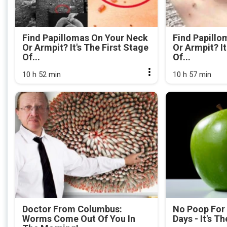
Find Papillomas On Your Neck
Find Papillo
Or Armpit? It's The First Stage
Or Armpit? It
Of...
Of...
10 h 52 min
10 h 57 min
Doctor From Columbus:
No Poop For
Worms Come Out Of You In
Days - It's Th