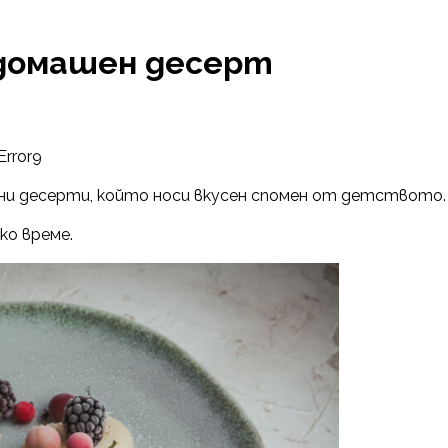
и домашен десерт
Error9
шни десерти, който носи вкусен спомен от детството.
ко време.