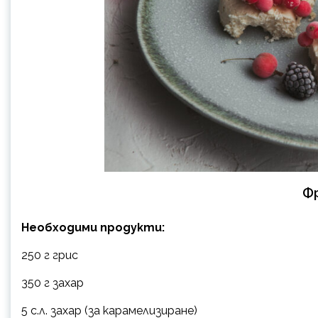
Ф
Необходими продукти:
250 г грис
350 г захар
5 с.л. захар (за карамелизиране)