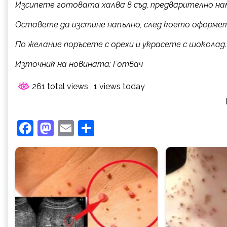
Изсипете готовата халва в съд, предварително на
Оставете да изстине напълно, след което оформет
По желание поръсете с орехи и украсете с шоколад.
Източник на новината: Готвач
261 total views
, 1 views today
Facebook
Mastodon
Email
Share