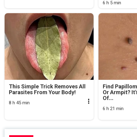
6 h 5 min
This Simple Trick Removes All
Find Papillo
Parasites From Your Body!
Or Armpit? It
Of...
8 h 45 min
6 h 21 min