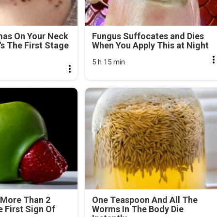
mas On Your Neck
Fungus Suffocates and Dies
's The First Stage
When You Apply This at Night
5 h 15 min
 More Than 2
One Teaspoon And All The
e First Sign Of
Worms In The Body Die