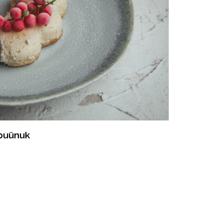
рийпик