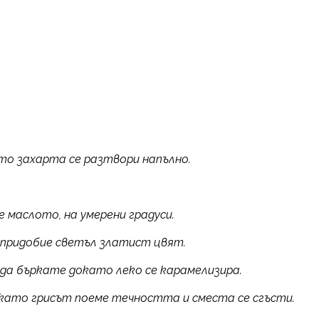
то захарта се разтвори напълно.
 маслото, на умерени градуси.
 придобие светъл златист цвят.
 да бъркате докато леко се карамелизира.
като грисът поеме течността и сместа се сгъсти.