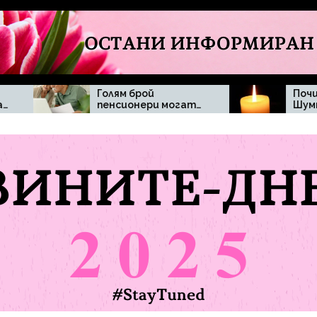
Голям брой
Почина Димитър
пенсионери могат
Шумналиев
да бъдат засегнати
при отпадане на
минималната
пенсия