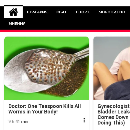
novinite-dnesbg.eu
Novinite-dnesbg.eu е медия, която 
Света. Новините, които се публ
БЪЛГАРИЯ
СВЯТ
СПОРТ
ЛЮБОПИТНО
между медията и читателскат
МНЕНИЯ
страна. Поднасяме 
Doctor: One Teaspoon Kills All
Gynecologist
Worms in Your Body!
Bladder Leak
Comes Down t
9 h 41 min
Doing This)