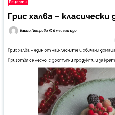
Рецепти
Грис халва – класическ
Елица Петрова
6 месеца ago
Грис халва – един от най-лесните и обичани дома
Приготвя се лесно, с достъпни продукти и за крат