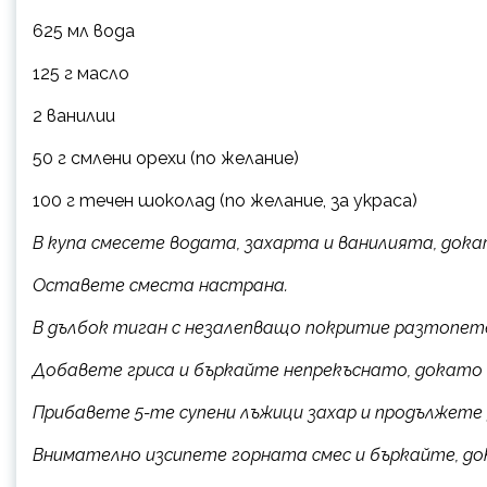
625 мл вода
125 г масло
2 ванилии
50 г смлени орехи (по желание)
100 г течен шоколад (по желание, за украса)
В купа смесете водата, захарта и ванилията, дока
Оставете сместа настрана.
В дълбок тиган с незалепващо покритие разтопете
Добавете гриса и бъркайте непрекъснато, докато
Прибавете 5-те супени лъжици захар и продължете
Внимателно изсипете горната смес и бъркайте, до