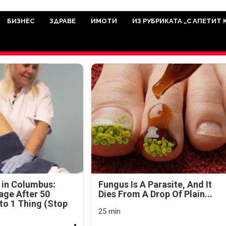
има мисията да отразява всичко знач
икуват на нашия сайт са от досто
БИЗНЕС
ЗДРАВЕ
ИМОТИ
ИЗ РУБРИКАТА „С АПЕТИТ 
а аудитория, затова държим на про
ви новините такива, каквито са. В 
 in Columbus:
Fungus Is A Parasite, And It
age After 50
Dies From A Drop Of Plain...
o 1 Thing (Stop
25 min